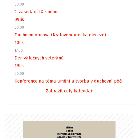
00:00
2. zasedání IX. sněmu
09
lis
00:00
Duchovní obnova (Královéhradecká diecéze)
10
lis
17:00
Den válečných veteránů
19
lis
00:00
Konference na téma umění a tvorba v duchovní péči
Zobrazit celý kalendář