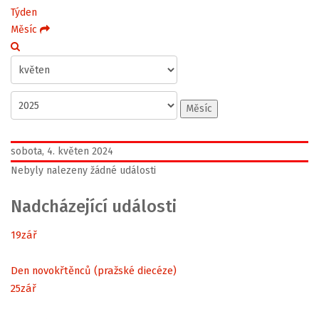
Týden
Měsíc
Měsíc
sobota, 4. květen 2024
Nebyly nalezeny žádné události
Nadcházející události
19
zář
Den novokřtěnců (pražské diecéze)
25
zář