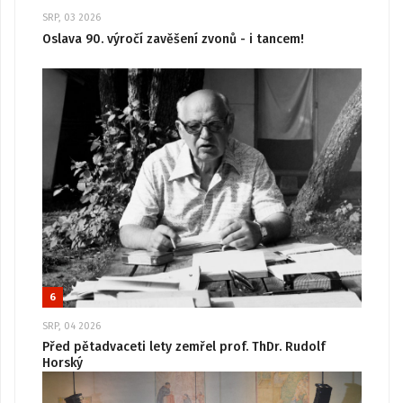
SRP, 03 2026
Oslava 90. výročí zavěšení zvonů - i tancem!
6
SRP, 04 2026
Před pětadvaceti lety zemřel prof. ThDr. Rudolf
Horský