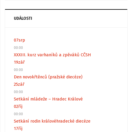
UDÁLOSTI
07
srp
00:00
XXXIII. kurz varhaníků a zpěváků CČSH
19
zář
00:00
Den novokřtěnců (pražské diecéze)
25
zář
00:00
Setkání mládeže – Hradec Králové
02
říj
00:00
Setkání rodin královéhradecké diecéze
17
říj