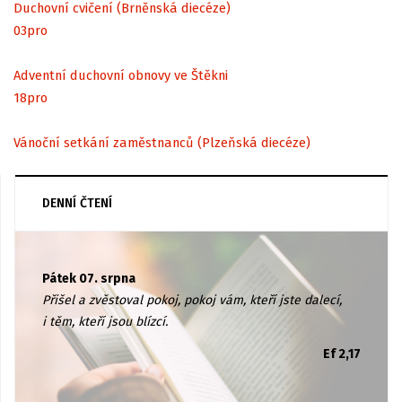
Duchovní cvičení (Brněnská diecéze)
03
pro
Adventní duchovní obnovy ve Štěkni
18
pro
Vánoční setkání zaměstnanců (Plzeňská diecéze)
DENNÍ ČTENÍ
Pátek 07. srpna
Přišel a zvěstoval pokoj, pokoj vám, kteří jste dalecí,
i těm, kteří jsou blízcí.
Ef 2,17