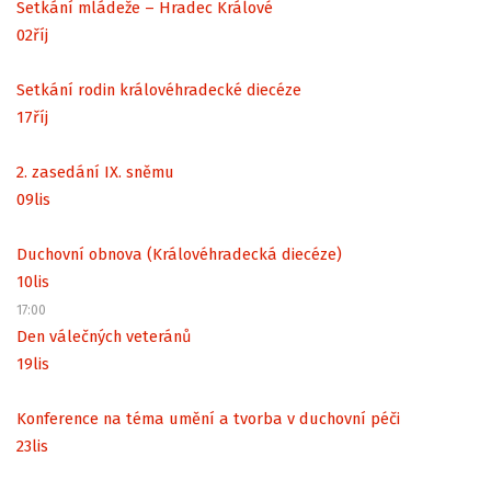
Setkání mládeže – Hradec Králové
02
říj
Setkání rodin královéhradecké diecéze
17
říj
2. zasedání IX. sněmu
09
lis
Duchovní obnova (Královéhradecká diecéze)
10
lis
17:00
Den válečných veteránů
19
lis
Konference na téma umění a tvorba v duchovní péči
23
lis