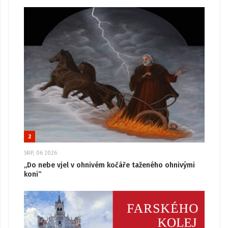
2
SRP, 06 2026
„Do nebe vjel v ohnivém kočáře taženého ohnivými
koni“