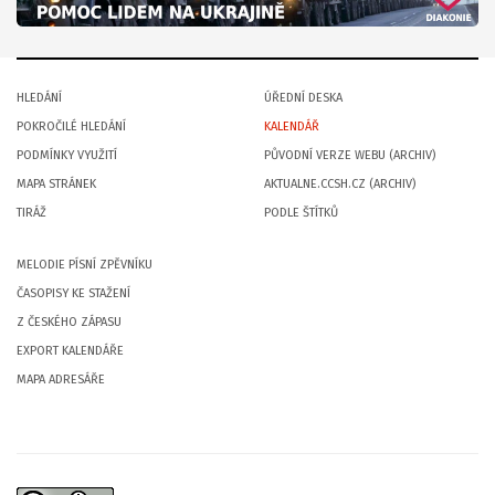
HLEDÁNÍ
ÚŘEDNÍ DESKA
POKROČILÉ HLEDÁNÍ
KALENDÁŘ
PODMÍNKY VYUŽITÍ
PŮVODNÍ VERZE WEBU (ARCHIV)
MAPA STRÁNEK
AKTUALNE.CCSH.CZ (ARCHIV)
TIRÁŽ
PODLE ŠTÍTKŮ
MELODIE PÍSNÍ ZPĚVNÍKU
ČASOPISY KE STAŽENÍ
Z ČESKÉHO ZÁPASU
EXPORT KALENDÁŘE
MAPA ADRESÁŘE