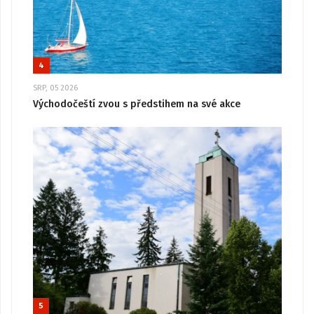
4
SRP, 05 2026
Východočeští zvou s předstihem na své akce
5