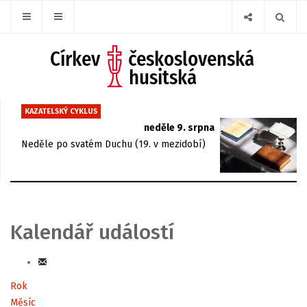
KAZATELSKÝ CYKLUS
neděle 9. srpna
Neděle po svatém Duchu (19. v mezidobí)
Kalendář událostí
Rok
Měsíc