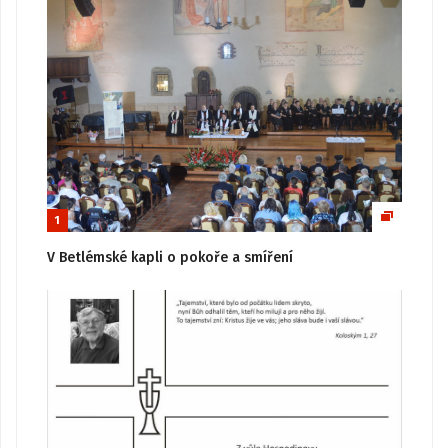
1
V Betlémské kapli o pokoře a smíření