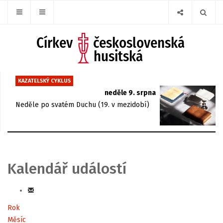
KAZATELSKÝ CYKLUS
neděle 9. srpna
Neděle po svatém Duchu (19. v mezidobí)
Kalendář událostí
Rok
Měsíc