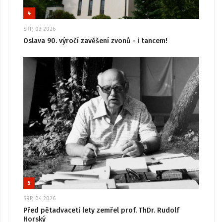
4
SRP, 03 2026
Oslava 90. výročí zavěšení zvonů - i tancem!
5
SRP, 04 2026
Před pětadvaceti lety zemřel prof. ThDr. Rudolf
Horský