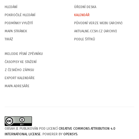
HLEDÁNÍ
ÚŘEDNÍ DESKA
POKROČILÉ HLEDÁNÍ
KALENDÁŘ
PODMÍNKY VYUŽITÍ
PŮVODNÍ VERZE WEBU (ARCHIV)
MAPA STRÁNEK
AKTUALNE.CCSH.CZ (ARCHIV)
TIRÁŽ
PODLE ŠTÍTKŮ
MELODIE PÍSNÍ ZPĚVNÍKU
ČASOPISY KE STAŽENÍ
Z ČESKÉHO ZÁPASU
EXPORT KALENDÁŘE
MAPA ADRESÁŘE
OBSAH JE PUBLIKOVÁN POD LICENCÍ
CREATIVE COMMONS ATTRIBUTION 4.0
INTERNATIONAL LICENSE
. POWERER BY
OPENSYS
.