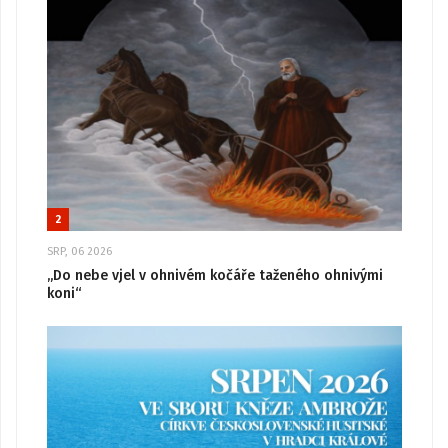
2
SRP, 06 2026
„Do nebe vjel v ohnivém kočáře taženého ohnivými
koni“