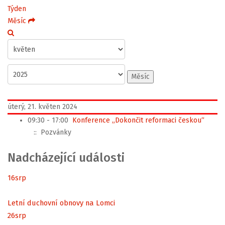
Týden
Měsíc
Měsíc
úterý, 21. květen 2024
09:30 - 17:00
Konference „Dokončit reformaci českou“
:: Pozvánky
Nadcházející události
16
srp
Letní duchovní obnovy na Lomci
26
srp