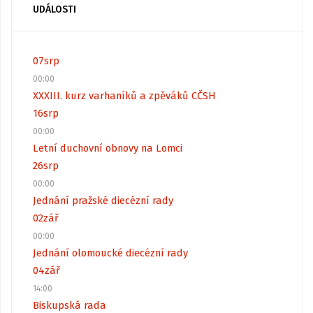
UDÁLOSTI
07
srp
00:00
XXXIII. kurz varhaníků a zpěváků CČSH
16
srp
00:00
Letní duchovní obnovy na Lomci
26
srp
00:00
Jednání pražské diecézní rady
02
zář
00:00
Jednání olomoucké diecézní rady
04
zář
14:00
Biskupská rada