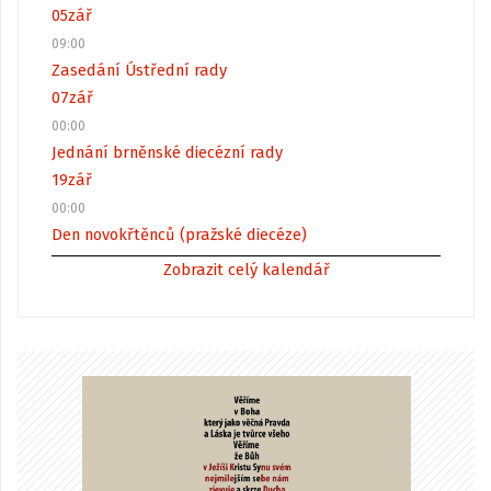
05
zář
09:00
Zasedání Ústřední rady
07
zář
00:00
Jednání brněnské diecézní rady
19
zář
00:00
Den novokřtěnců (pražské diecéze)
Zobrazit celý kalendář