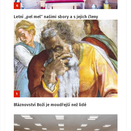
6
Letní „pel mel“ našimi sbory a s jejich členy
1
Bláznovství Boží je moudřejší než lidé