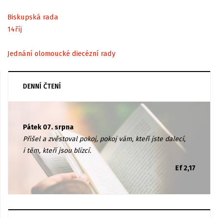
Biskupská rada
14
říj
Jednání olomoucké diecézní rady
DENNÍ ČTENÍ
Pátek 07. srpna
Přišel a zvěstoval pokoj, pokoj vám, kteří jste dalecí,
i těm, kteří jsou blízcí.
Ef 2,17