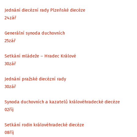
Jednání diecézní rady Plzeňské diecéze
24
zář
Generální synoda duchovních
25
zář
Setkání mládeže – Hradec Králové
30
zář
Jednání pražské diecézní rady
30
zář
Synoda duchovních a kazatelů královéhradecké diecéze
02
říj
Setkání rodin královéhradecké diecéze
08
říj