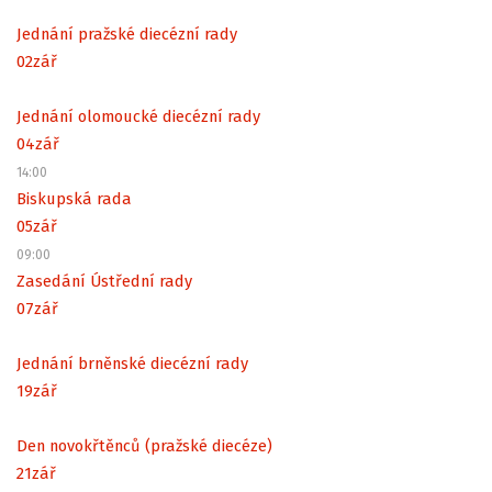
Jednání pražské diecézní rady
02
zář
Jednání olomoucké diecézní rady
04
zář
14:00
Biskupská rada
05
zář
09:00
Zasedání Ústřední rady
07
zář
Jednání brněnské diecézní rady
19
zář
Den novokřtěnců (pražské diecéze)
21
zář