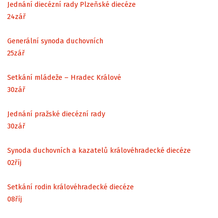
Jednání diecézní rady Plzeňské diecéze
24
zář
Generální synoda duchovních
25
zář
Setkání mládeže – Hradec Králové
30
zář
Jednání pražské diecézní rady
30
zář
Synoda duchovních a kazatelů královéhradecké diecéze
02
říj
Setkání rodin královéhradecké diecéze
08
říj