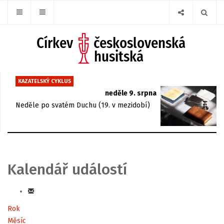
KAZATELSKÝ CYKLUS
neděle 9. srpna
Neděle po svatém Duchu (19. v mezidobí)
Kalendář událostí
Rok
Měsíc