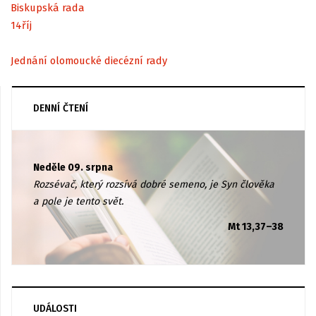
Biskupská rada
14
říj
Jednání olomoucké diecézní rady
DENNÍ ČTENÍ
Neděle 09. srpna
Rozsévač, který rozsívá dobré semeno, je Syn člověka
a pole je tento svět.
Mt 13,37–38
UDÁLOSTI