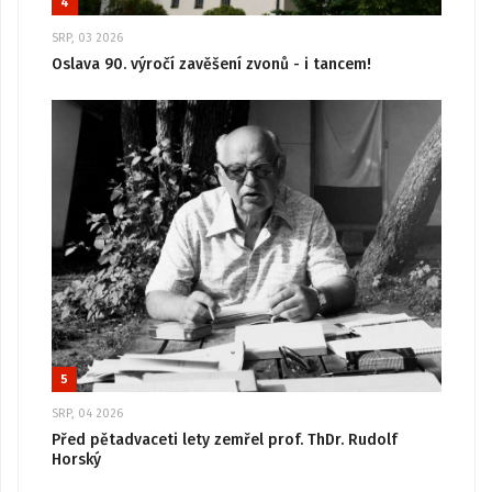
4
SRP, 03 2026
Oslava 90. výročí zavěšení zvonů - i tancem!
5
SRP, 04 2026
Před pětadvaceti lety zemřel prof. ThDr. Rudolf
Horský