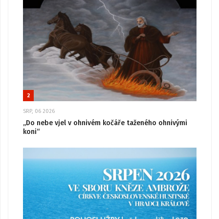
2
SRP, 06 2026
„Do nebe vjel v ohnivém kočáře taženého ohnivými
koni“