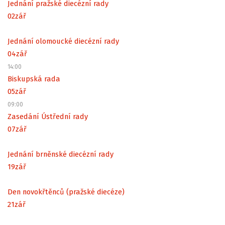
Jednání pražské diecézní rady
02
zář
Jednání olomoucké diecézní rady
04
zář
14:00
Biskupská rada
05
zář
09:00
Zasedání Ústřední rady
07
zář
Jednání brněnské diecézní rady
19
zář
Den novokřtěnců (pražské diecéze)
21
zář