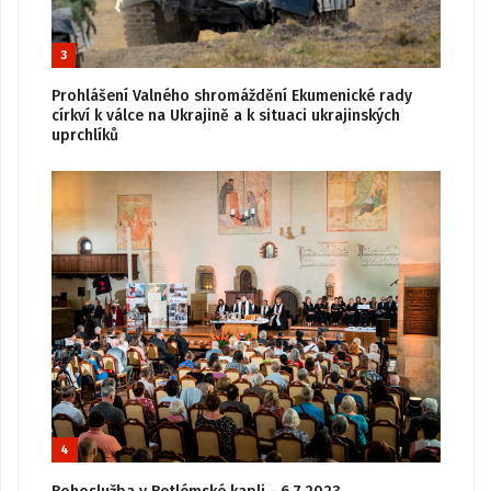
3
Prohlášení Valného shromáždění Ekumenické rady
církví k válce na Ukrajině a k situaci ukrajinských
uprchlíků
4