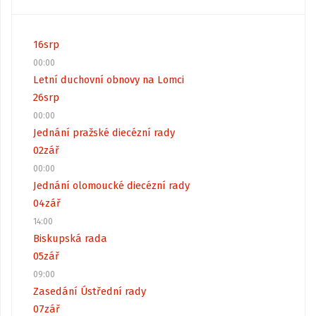
16
srp
00:00
Letní duchovní obnovy na Lomci
26
srp
00:00
Jednání pražské diecézní rady
02
zář
00:00
Jednání olomoucké diecézní rady
04
zář
14:00
Biskupská rada
05
zář
09:00
Zasedání Ústřední rady
07
zář