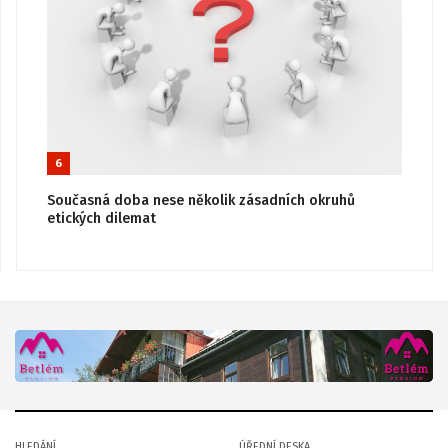
6
Současná doba nese několik zásadních okruhů
etických dilemat
HLEDÁNÍ
ÚŘEDNÍ DESKA