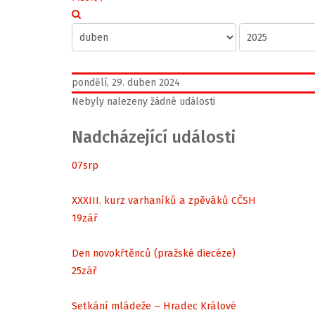
pondělí, 29. duben 2024
Nebyly nalezeny žádné události
Nadcházející události
07
srp
XXXIII. kurz varhaníků a zpěváků CČSH
19
zář
Den novokřtěnců (pražské diecéze)
25
zář
Setkání mládeže – Hradec Králové