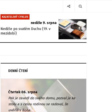
KAZATELSKÝ CYKLUS
neděle 9. srpna
Neděle po svatém Duchu (19. v
mezidobí)
DENNÍ ČTENÍ
Čtvrtek 06. srpna
Pak je zavedl do svého domu, pozval je ke
stolu a s celou rodinou se radoval, že
uvěřili v Boha.