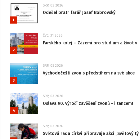
SRP, 03 2026
Odešel bratr farář Josef Bobrovský
1
ČVC, 31 2026
Farského kolej – Zázemí pro studium a život v 
2
SRP, 05 2026
Východočeští zvou s předstihem na své akce
3
SRP, 03 2026
Oslava 90. výročí zavěšení zvonů - i tancem!
4
SRP, 03 2026
Světová rada církví připravuje akci „Světový tý