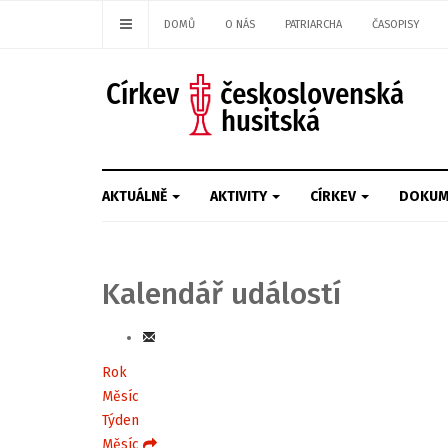
DOMŮ
O NÁS
PATRIARCHA
ČASOPISY
AKTUÁLNĚ
AKTIVITY
CÍRKEV
DOKUM
Kalendář událostí
Rok
Měsíc
Týden
Měsíc