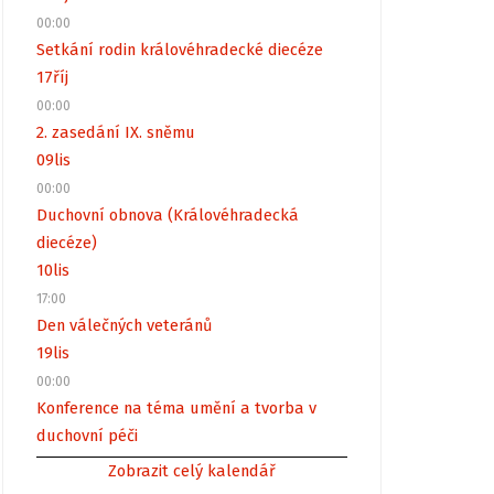
00:00
Setkání rodin královéhradecké diecéze
17
říj
00:00
2. zasedání IX. sněmu
09
lis
00:00
Duchovní obnova (Královéhradecká
diecéze)
10
lis
17:00
Den válečných veteránů
19
lis
00:00
Konference na téma umění a tvorba v
duchovní péči
Zobrazit celý kalendář