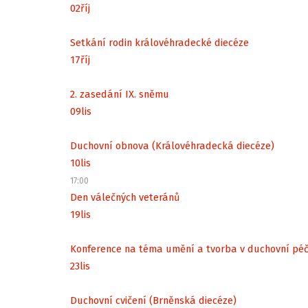
02
říj
Setkání rodin královéhradecké diecéze
17
říj
2. zasedání IX. sněmu
09
lis
Duchovní obnova (Královéhradecká diecéze)
10
lis
17:00
Den válečných veteránů
19
lis
Konference na téma umění a tvorba v duchovní péč
23
lis
Duchovní cvičení (Brněnská diecéze)