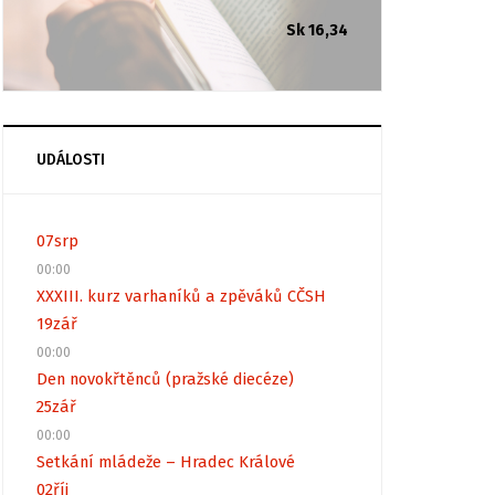
Sk 16,34
UDÁLOSTI
07
srp
00:00
XXXIII. kurz varhaníků a zpěváků CČSH
19
zář
00:00
Den novokřtěnců (pražské diecéze)
25
zář
00:00
Setkání mládeže – Hradec Králové
02
říj