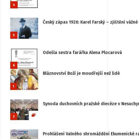
4
Český zápas 1926: Karel Farský – zjištění vážn
5
Odešla sestra farářka Alena Plocarová
6
Bláznovství Boží je moudřejší než lidé
1
Synoda duchovních pražské diecéze v Nesuchy
2
Prohlášení Valného shromáždění Ekumenické rady