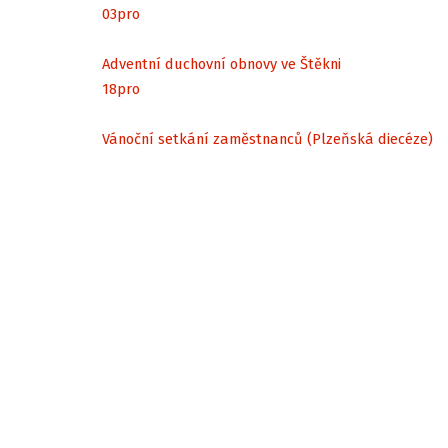
03
pro
Adventní duchovní obnovy ve Štěkni
18
pro
Vánoční setkání zaměstnanců (Plzeňská diecéze)