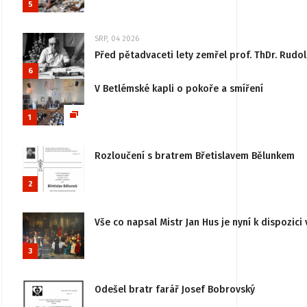
5
SRP, 04 2026
Před pětadvaceti lety zemřel prof. ThDr. Rudo
6
V Betlémské kapli o pokoře a smíření
1
Rozloučení s bratrem Břetislavem Bělunkem
2
Vše co napsal Mistr Jan Hus je nyní k dispozici 
3
Odešel bratr farář Josef Bobrovský