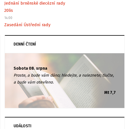
Jednání brněnské diecézní rady
20
lis
14:00
Zasedání Ústřední rady
DENNÍ ČTENÍ
Sobota 08. srpna
Proste, a bude vám dáno; hledejte, a naleznete; tlučte,
a bude vám otevřeno.
Mt 7,7
UDÁLOSTI