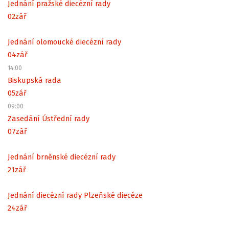
Jednání pražské diecézní rady
02
zář
Jednání olomoucké diecézní rady
04
zář
14:00
Biskupská rada
05
zář
09:00
Zasedání Ústřední rady
07
zář
Jednání brněnské diecézní rady
21
zář
Jednání diecézní rady Plzeňské diecéze
24
zář