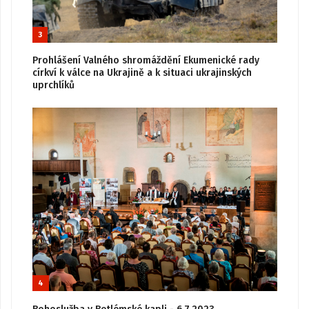
3
Prohlášení Valného shromáždění Ekumenické rady
církví k válce na Ukrajině a k situaci ukrajinských
uprchlíků
4