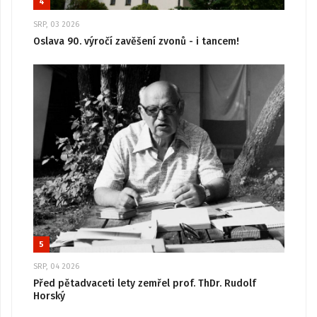
4
SRP, 03 2026
Oslava 90. výročí zavěšení zvonů - i tancem!
5
SRP, 04 2026
Před pětadvaceti lety zemřel prof. ThDr. Rudolf
Horský