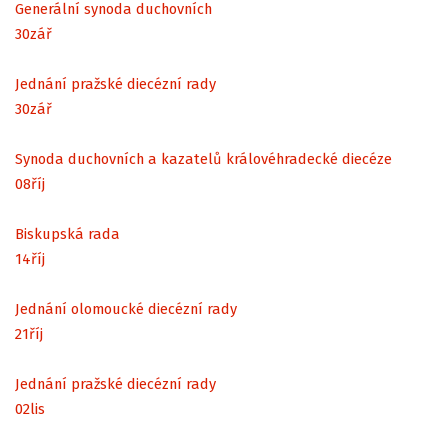
Generální synoda duchovních
30
zář
Jednání pražské diecézní rady
30
zář
Synoda duchovních a kazatelů královéhradecké diecéze
08
říj
Biskupská rada
14
říj
Jednání olomoucké diecézní rady
21
říj
Jednání pražské diecézní rady
02
lis