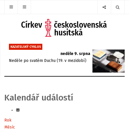
KAZATELSKÝ CYKLUS
neděle 9. srpna
Neděle po svatém Duchu (19. v mezidobí)
Kalendář událostí
Rok
Měsíc