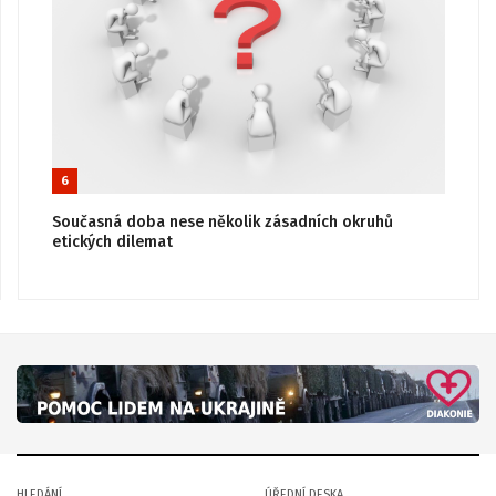
6
Současná doba nese několik zásadních okruhů
etických dilemat
HLEDÁNÍ
ÚŘEDNÍ DESKA