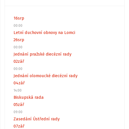
16
srp
00:00
Letní duchovní obnovy na Lomci
26
srp
00:00
Jednání pražské diecézní rady
02
zář
00:00
Jednání olomoucké diecézní rady
04
zář
14:00
Biskupská rada
05
zář
09:00
Zasedání Ústřední rady
07
zář