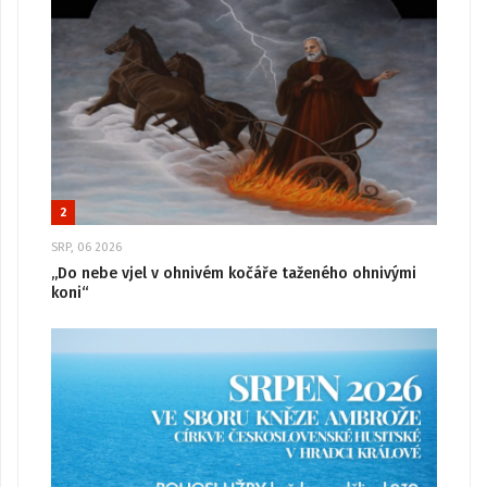
2
SRP, 06 2026
„Do nebe vjel v ohnivém kočáře taženého ohnivými
koni“