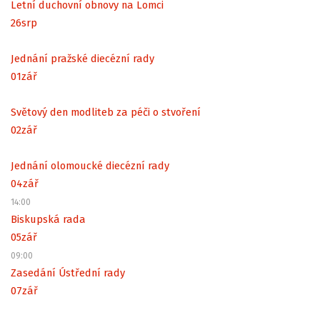
Letní duchovní obnovy na Lomci
26
srp
Jednání pražské diecézní rady
01
zář
Světový den modliteb za péči o stvoření
02
zář
Jednání olomoucké diecézní rady
04
zář
14:00
Biskupská rada
05
zář
09:00
Zasedání Ústřední rady
07
zář