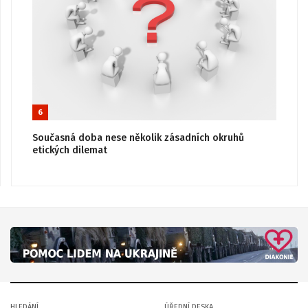
6
Současná doba nese několik zásadních okruhů
etických dilemat
HLEDÁNÍ
ÚŘEDNÍ DESKA