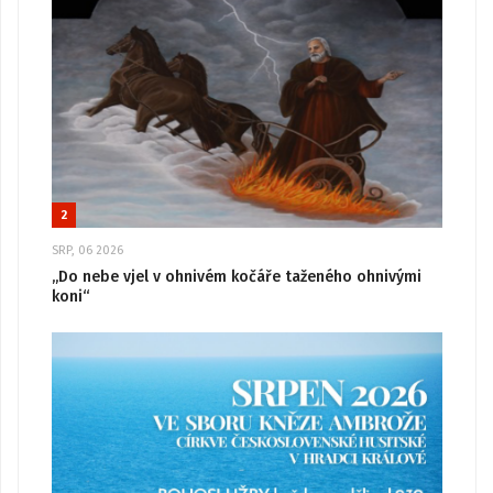
2
SRP, 06 2026
„Do nebe vjel v ohnivém kočáře taženého ohnivými
koni“