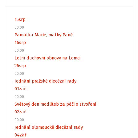
15
srp
00:00
Památka Marie, matky Páně
16
srp
00:00
Letní duchovní obnovy na Lomci
26
srp
00:00
Jednání pražské diecézní rady
01
zář
00:00
Světový den modliteb za péči o stvoření
02
zář
00:00
Jednání olomoucké diecézní rady
04
zář