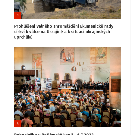
3
Prohlášení Valného shromáždění Ekumenické rady
církví k válce na Ukrajině a k situaci ukrajinských
uprchlíků
4