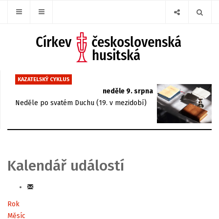
KAZATELSKÝ CYKLUS
neděle 9. srpna
Neděle po svatém Duchu (19. v mezidobí)
Kalendář událostí
Rok
Měsíc