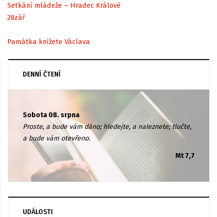
Setkání mládeže – Hradec Králové
28
zář
Památka knížete Václava
DENNÍ ČTENÍ
Sobota 08. srpna
Proste, a bude vám dáno; hledejte, a naleznete; tlučte,
a bude vám otevřeno.
Mt 7,7
UDÁLOSTI