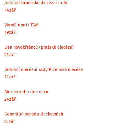
Jednání brněnské diecézní rady
14
zář
Výročí úmrtí TGM
19
zář
Den novokřtěnců (pražské diecéze)
21
zář
Jednání diecézní rady Plzeňské diecéze
21
zář
Mezinárodní den míru
24
zář
Generální synoda duchovních
25
zář