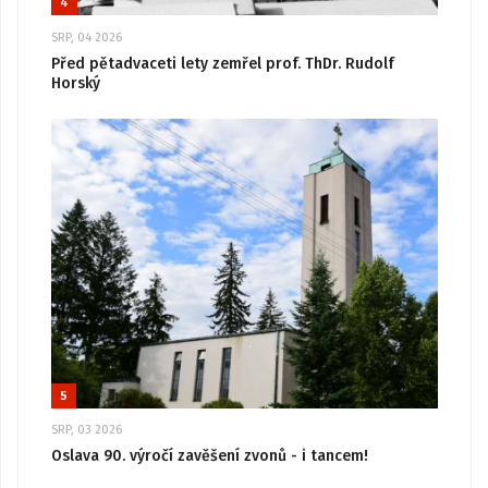
4
SRP, 04 2026
Před pětadvaceti lety zemřel prof. ThDr. Rudolf
Horský
5
SRP, 03 2026
Oslava 90. výročí zavěšení zvonů - i tancem!