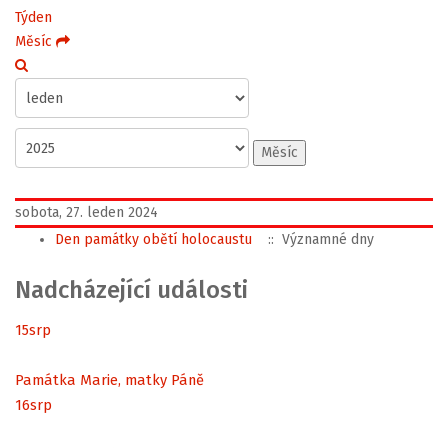
Týden
Měsíc
Měsíc
sobota, 27. leden 2024
Den památky obětí holocaustu
:: Významné dny
Nadcházející události
15
srp
Památka Marie, matky Páně
16
srp