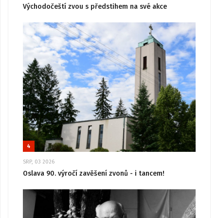
Východočeští zvou s předstihem na své akce
4
SRP, 03 2026
Oslava 90. výročí zavěšení zvonů - i tancem!