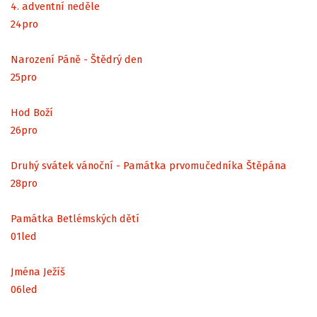
4. adventní neděle
24
pro
Narození Páně - Štědrý den
25
pro
Hod Boží
26
pro
Druhý svátek vánoční - Památka prvomučedníka Štěpána
28
pro
Památka Betlémských dětí
01
led
Jména Ježíš
06
led