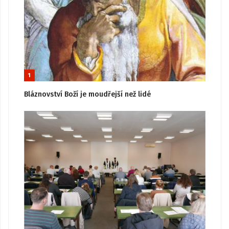
1
Bláznovství Boží je moudřejší než lidé