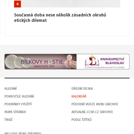
6
Současná doba nese několik zásadních okruhů
etických dilemat
HLEDÁNÍ
ÚŘEDNÍ DESKA
POKROČILÉ HLEDÁNÍ
KALENDÁŘ
PODMÍNKY VYUŽITÍ
PŮVODNÍ VERZE WEBU (ARCHIV)
MAPA STRÁNEK
AKTUALNE.CCSH.CZ (ARCHIV)
TIRÁŽ
PODLE ŠTÍTKŮ
MELODIE PÍSNÍ ZPĚVNÍKU