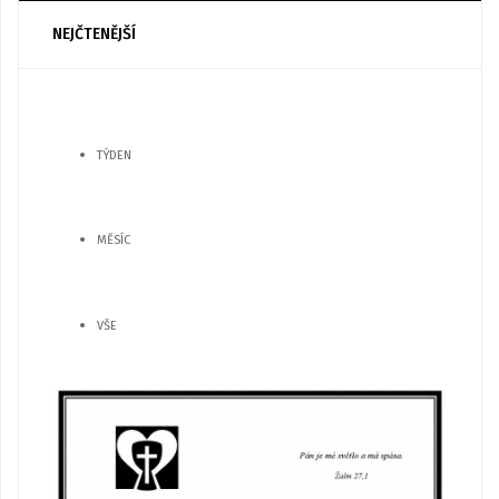
NEJČTENĚJŠÍ
TÝDEN
MĚSÍC
VŠE