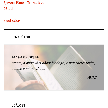
Zjevení Páně - Tři králové
08
led
Zrod CČSH
DENNÍ ČTENÍ
Neděle 09. srpna
Proste, a bude vám dáno; hledejte, a naleznete; tlučte,
a bude vám otevřeno.
Mt 7,7
UDÁLOSTI