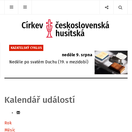
KAZATELSKÝ CYKLUS
neděle 9. srpna
Neděle po svatém Duchu (19. v mezidobí)
Kalendář událostí
Rok
Měsíc