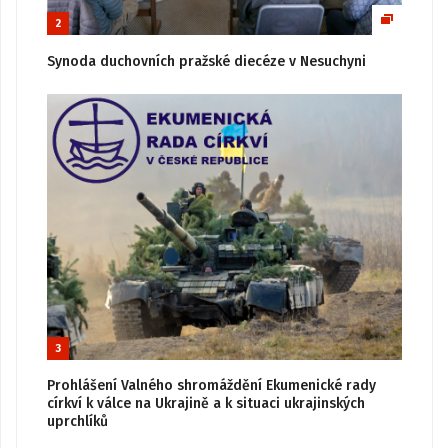
2
Synoda duchovních pražské diecéze v Nesuchyni
3
Prohlášení Valného shromáždění Ekumenické rady
církví k válce na Ukrajině a k situaci ukrajinských
uprchlíků