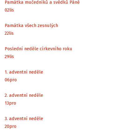
Památka mučedníků a svědků Páně
02
lis
Památka všech zesnulých
22
lis
Poslední neděle církevního roku
29
lis
1. adventní neděle
06
pro
2. adventní neděle
13
pro
3. adventní neděle
20
pro