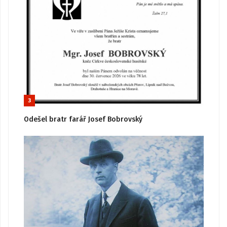
3
Odešel bratr farář Josef Bobrovský