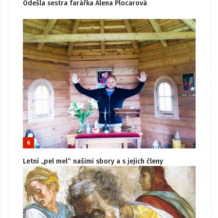
Odešla sestra farářka Alena Plocarová
6
Letní „pel mel“ našimi sbory a s jejich členy