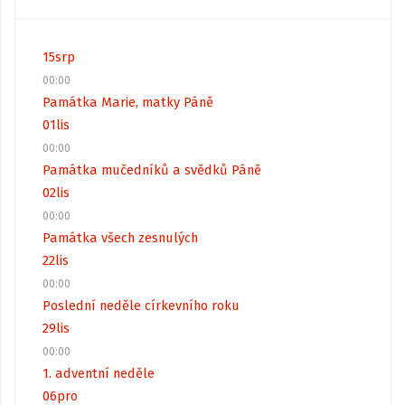
15
srp
00:00
Památka Marie, matky Páně
01
lis
00:00
Památka mučedníků a svědků Páně
02
lis
00:00
Památka všech zesnulých
22
lis
00:00
Poslední neděle církevního roku
29
lis
00:00
1. adventní neděle
06
pro