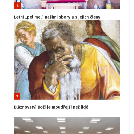
6
Letní „pel mel“ našimi sbory a s jejich členy
1
Bláznovství Boží je moudřejší než lidé