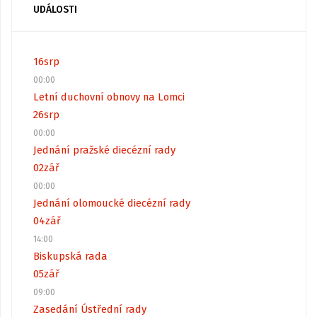
UDÁLOSTI
16
srp
00:00
Letní duchovní obnovy na Lomci
26
srp
00:00
Jednání pražské diecézní rady
02
zář
00:00
Jednání olomoucké diecézní rady
04
zář
14:00
Biskupská rada
05
zář
09:00
Zasedání Ústřední rady