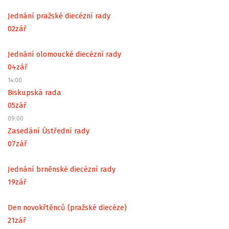
Jednání pražské diecézní rady
02
zář
Jednání olomoucké diecézní rady
04
zář
14:00
Biskupská rada
05
zář
09:00
Zasedání Ústřední rady
07
zář
Jednání brněnské diecézní rady
19
zář
Den novokřtěnců (pražské diecéze)
21
zář