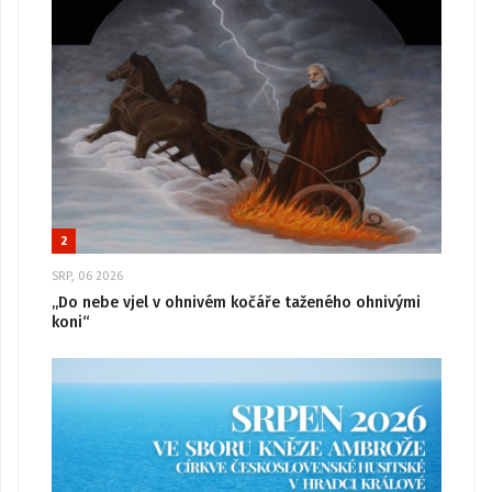
2
SRP, 06 2026
„Do nebe vjel v ohnivém kočáře taženého ohnivými
koni“