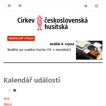
KAZATELSKÝ CYKLUS
neděle 9. srpna
Neděle po svatém Duchu (19. v mezidobí)
Kalendář událostí
Rok
Měsíc