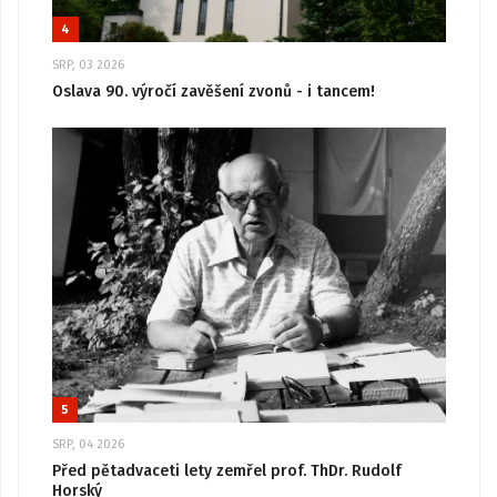
4
SRP, 03 2026
Oslava 90. výročí zavěšení zvonů - i tancem!
5
SRP, 04 2026
Před pětadvaceti lety zemřel prof. ThDr. Rudolf
Horský