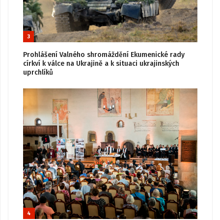
3
Prohlášení Valného shromáždění Ekumenické rady
církví k válce na Ukrajině a k situaci ukrajinských
uprchlíků
4