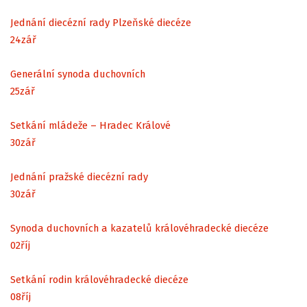
Jednání diecézní rady Plzeňské diecéze
24
zář
Generální synoda duchovních
25
zář
Setkání mládeže – Hradec Králové
30
zář
Jednání pražské diecézní rady
30
zář
Synoda duchovních a kazatelů královéhradecké diecéze
02
říj
Setkání rodin královéhradecké diecéze
08
říj