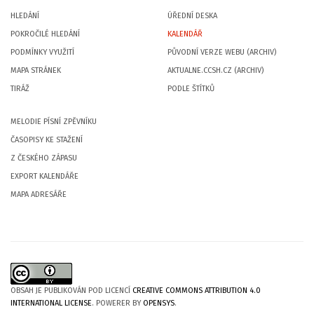
HLEDÁNÍ
ÚŘEDNÍ DESKA
POKROČILÉ HLEDÁNÍ
KALENDÁŘ
PODMÍNKY VYUŽITÍ
PŮVODNÍ VERZE WEBU (ARCHIV)
MAPA STRÁNEK
AKTUALNE.CCSH.CZ (ARCHIV)
TIRÁŽ
PODLE ŠTÍTKŮ
MELODIE PÍSNÍ ZPĚVNÍKU
ČASOPISY KE STAŽENÍ
Z ČESKÉHO ZÁPASU
EXPORT KALENDÁŘE
MAPA ADRESÁŘE
OBSAH JE PUBLIKOVÁN POD LICENCÍ
CREATIVE COMMONS ATTRIBUTION 4.0
INTERNATIONAL LICENSE
. POWERER BY
OPENSYS
.