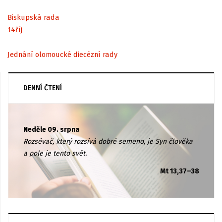
Biskupská rada
14
říj
Jednání olomoucké diecézní rady
DENNÍ ČTENÍ
Neděle 09. srpna
Rozsévač, který rozsívá dobré semeno, je Syn člověka
a pole je tento svět.
Mt 13,37–38