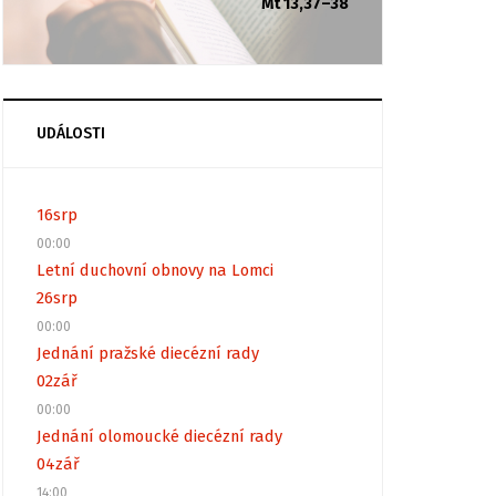
Mt 13,37–38
UDÁLOSTI
16
srp
00:00
Letní duchovní obnovy na Lomci
26
srp
00:00
Jednání pražské diecézní rady
02
zář
00:00
Jednání olomoucké diecézní rady
04
zář
14:00