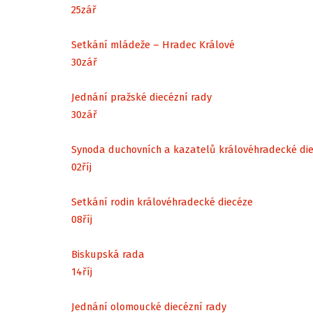
25
zář
Setkání mládeže – Hradec Králové
30
zář
Jednání pražské diecézní rady
30
zář
Synoda duchovních a kazatelů královéhradecké di
02
říj
Setkání rodin královéhradecké diecéze
08
říj
Biskupská rada
14
říj
Jednání olomoucké diecézní rady