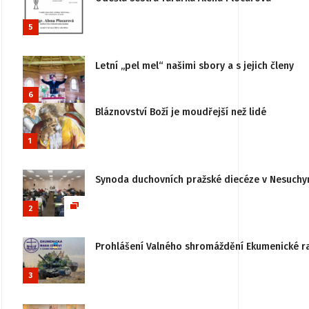
5
Letní „pel mel“ našimi sbory a s jejich členy
6
Bláznovství Boží je moudřejší než lidé
1
Synoda duchovních pražské diecéze v Nesuchy
2
Prohlášení Valného shromáždění Ekumenické rady
3