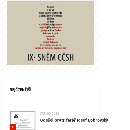
NEJČTENĚJŠÍ
SRP, 03 2026
Odešel bratr farář Josef Bobrovský
1