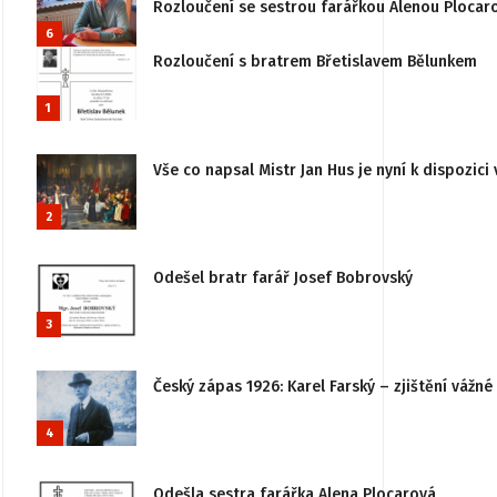
Rozloučení se sestrou farářkou Alenou Plocar
6
Rozloučení s bratrem Břetislavem Bělunkem
1
Vše co napsal Mistr Jan Hus je nyní k dispozici 
2
Odešel bratr farář Josef Bobrovský
3
Český zápas 1926: Karel Farský – zjištění vážn
4
Odešla sestra farářka Alena Plocarová