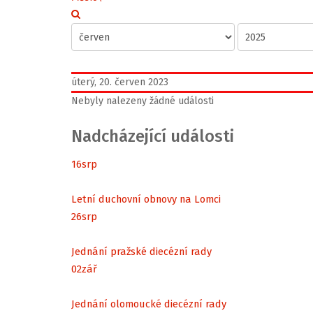
úterý, 20. červen 2023
Nebyly nalezeny žádné události
Nadcházející události
16
srp
Letní duchovní obnovy na Lomci
26
srp
Jednání pražské diecézní rady
02
zář
Jednání olomoucké diecézní rady