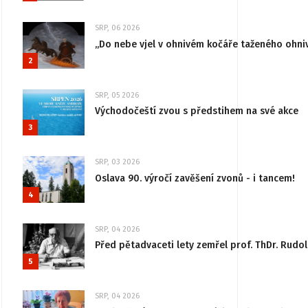
SRP, 06 2026
„Do nebe vjel v ohnivém kočáře taženého ohni
2
SRP, 05 2026
Východočeští zvou s předstihem na své akce
3
SRP, 03 2026
Oslava 90. výročí zavěšení zvonů - i tancem!
4
SRP, 04 2026
Před pětadvaceti lety zemřel prof. ThDr. Rudo
5
SRP, 04 2026