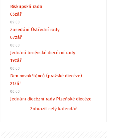
Biskupská rada
05
zář
09:00
Zasedání Ústřední rady
07
zář
00:00
Jednání brněnské diecézní rady
19
zář
00:00
Den novokřtěnců (pražské diecéze)
21
zář
00:00
Jednání diecézní rady Plzeňské diecéze
Zobrazit celý kalendář