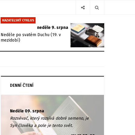
KAZATELSKÝ CYKLUS
neděle 9. srpna
Neděle po svatém Duchu (19. v
mezidobí)
DENNÍ ČTENÍ
Neděle 09. srpna
Rozsévač, který rozsívá dobré semeno, je
Syn člověka a pole je tento svět.