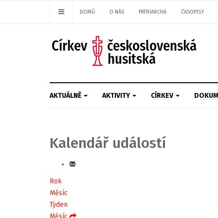
DOMŮ
O NÁS
PATRIARCHA
ČASOPISY
AKTUÁLNĚ
AKTIVITY
CÍRKEV
DOKUM
Kalendář událostí
Rok
Měsíc
Týden
Měsíc