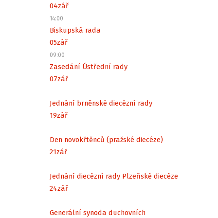
04
zář
14:00
Biskupská rada
05
zář
09:00
Zasedání Ústřední rady
07
zář
Jednání brněnské diecézní rady
19
zář
Den novokřtěnců (pražské diecéze)
21
zář
Jednání diecézní rady Plzeňské diecéze
24
zář
Generální synoda duchovních