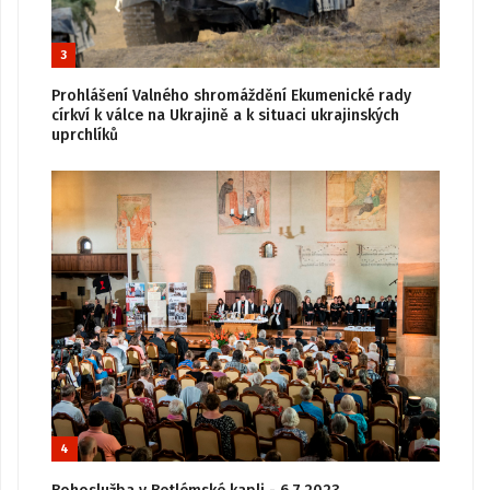
3
Prohlášení Valného shromáždění Ekumenické rady
církví k válce na Ukrajině a k situaci ukrajinských
uprchlíků
4