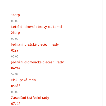
16
srp
00:00
Letní duchovní obnovy na Lomci
26
srp
00:00
Jednání pražské diecézní rady
02
zář
00:00
Jednání olomoucké diecézní rady
04
zář
14:00
Biskupská rada
05
zář
09:00
Zasedání Ústřední rady
07
zář