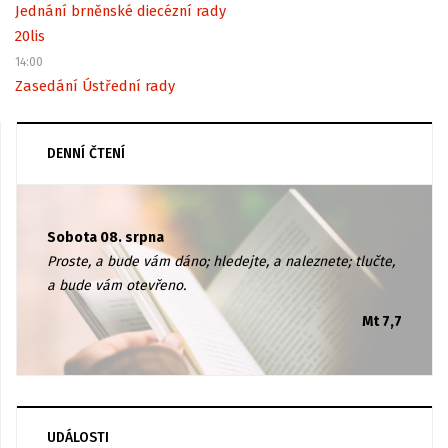
Jednání brněnské diecézní rady
20
lis
14:00
Zasedání Ústřední rady
DENNÍ ČTENÍ
Sobota 08. srpna
Proste, a bude vám dáno; hledejte, a naleznete; tlučte,
a bude vám otevřeno.
Mt 7,7
UDÁLOSTI