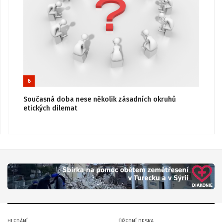
6
Současná doba nese několik zásadních okruhů
etických dilemat
HLEDÁNÍ
ÚŘEDNÍ DESKA