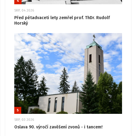
4
SRP, 04 2026
Před pětadvaceti lety zemřel prof. ThDr. Rudolf
Horský
5
SRP, 03 2026
Oslava 90. výročí zavěšení zvonů - i tancem!