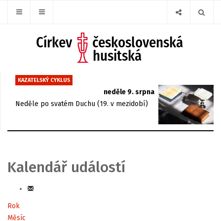
KAZATELSKÝ CYKLUS
neděle 9. srpna
Neděle po svatém Duchu (19. v mezidobí)
Kalendář událostí
Rok
Měsíc