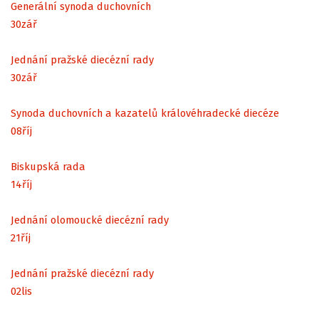
Generální synoda duchovních
30
zář
Jednání pražské diecézní rady
30
zář
Synoda duchovních a kazatelů královéhradecké diecéze
08
říj
Biskupská rada
14
říj
Jednání olomoucké diecézní rady
21
říj
Jednání pražské diecézní rady
02
lis