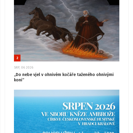
2
SRP, 06 2026
„Do nebe vjel v ohnivém kočáře taženého ohnivými
koni“