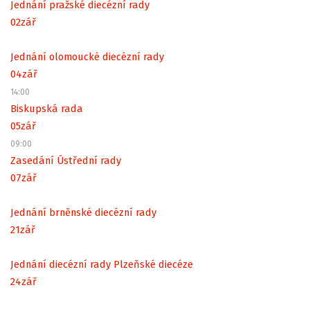
Jednání pražské diecézní rady
02
zář
Jednání olomoucké diecézní rady
04
zář
14:00
Biskupská rada
05
zář
09:00
Zasedání Ústřední rady
07
zář
Jednání brněnské diecézní rady
21
zář
Jednání diecézní rady Plzeňské diecéze
24
zář