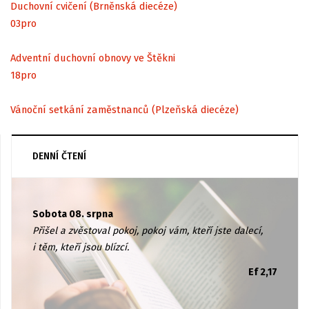
Duchovní cvičení (Brněnská diecéze)
03
pro
Adventní duchovní obnovy ve Štěkni
18
pro
Vánoční setkání zaměstnanců (Plzeňská diecéze)
DENNÍ ČTENÍ
Sobota 08. srpna
Přišel a zvěstoval pokoj, pokoj vám, kteří jste dalecí,
i těm, kteří jsou blízcí.
Ef 2,17