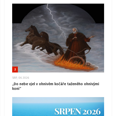
2
SRP, 06 2026
„Do nebe vjel v ohnivém kočáře taženého ohnivými
koni“