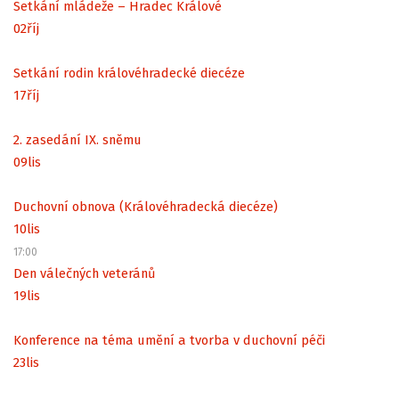
Setkání mládeže – Hradec Králové
02
říj
Setkání rodin královéhradecké diecéze
17
říj
2. zasedání IX. sněmu
09
lis
Duchovní obnova (Královéhradecká diecéze)
10
lis
17:00
Den válečných veteránů
19
lis
Konference na téma umění a tvorba v duchovní péči
23
lis