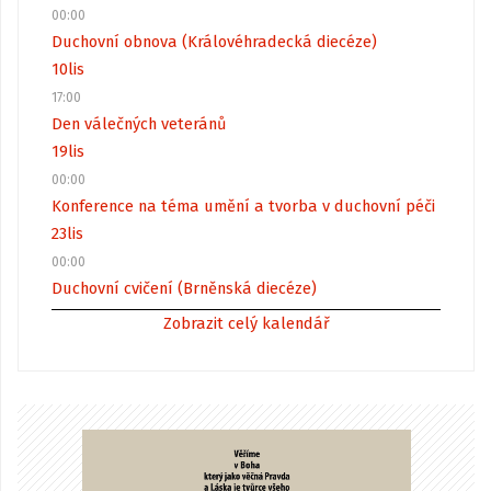
00:00
Duchovní obnova (Královéhradecká diecéze)
10
lis
17:00
Den válečných veteránů
19
lis
00:00
Konference na téma umění a tvorba v duchovní péči
23
lis
00:00
Duchovní cvičení (Brněnská diecéze)
Zobrazit celý kalendář