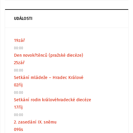
UDÁLOSTI
19
zář
00:00
Den novokřtěnců (pražské diecéze)
25
zář
00:00
Setkání mládeže – Hradec Králové
02
říj
00:00
Setkání rodin královéhradecké diecéze
17
říj
00:00
2. zasedání IX. sněmu
09
lis