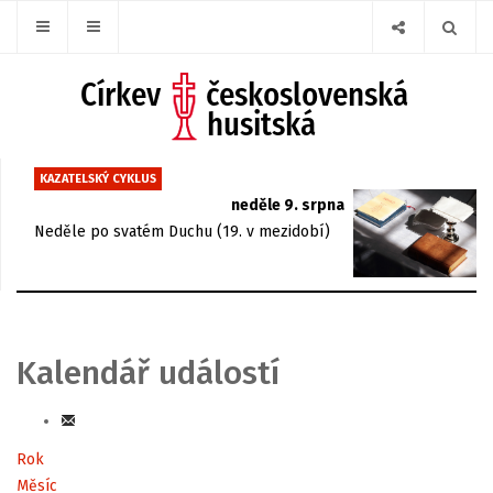
KAZATELSKÝ CYKLUS
neděle 9. srpna
Neděle po svatém Duchu (19. v mezidobí)
Kalendář událostí
Rok
Měsíc