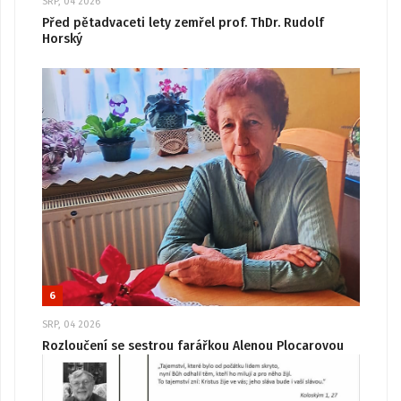
SRP, 04 2026
Před pětadvaceti lety zemřel prof. ThDr. Rudolf
Horský
6
SRP, 04 2026
Rozloučení se sestrou farářkou Alenou Plocarovou