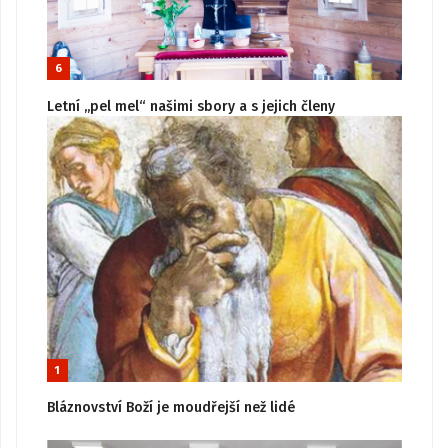
6
Letní „pel mel“ našimi sbory a s jejich členy
1
Bláznovství Boží je moudřejší než lidé