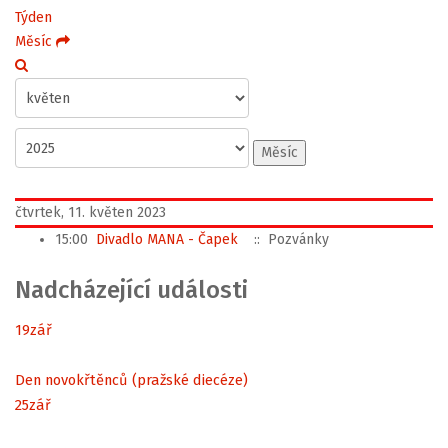
Týden
Měsíc
Měsíc
čtvrtek, 11. květen 2023
15:00
Divadlo MANA - Čapek
:: Pozvánky
Nadcházející události
19
zář
Den novokřtěnců (pražské diecéze)
25
zář