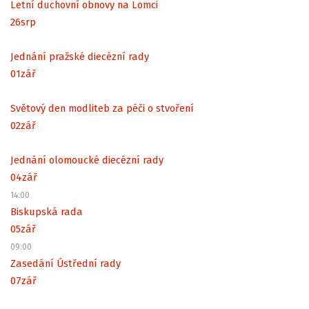
Letní duchovní obnovy na Lomci
26
srp
Jednání pražské diecézní rady
01
zář
Světový den modliteb za péči o stvoření
02
zář
Jednání olomoucké diecézní rady
04
zář
14:00
Biskupská rada
05
zář
09:00
Zasedání Ústřední rady
07
zář