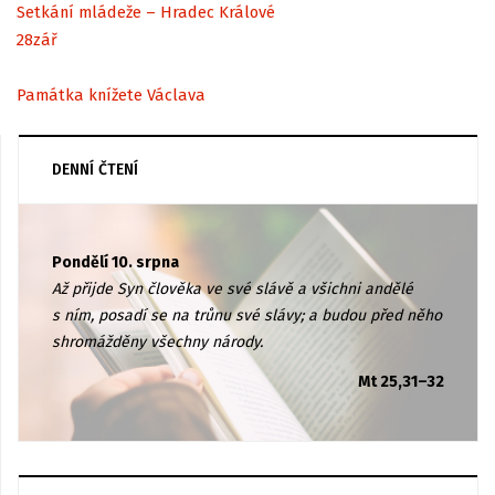
Setkání mládeže – Hradec Králové
28
zář
Památka knížete Václava
DENNÍ ČTENÍ
Pondělí 10. srpna
Až přijde Syn člověka ve své slávě a všichni andělé
s ním, posadí se na trůnu své slávy; a budou před něho
shromážděny všechny národy.
Mt 25,31–32