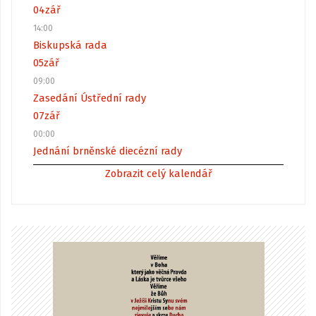
04
zář
14:00
Biskupská rada
05
zář
09:00
Zasedání Ústřední rady
07
zář
00:00
Jednání brněnské diecézní rady
Zobrazit celý kalendář