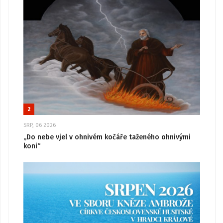
2
SRP, 06 2026
„Do nebe vjel v ohnivém kočáře taženého ohnivými
koni“