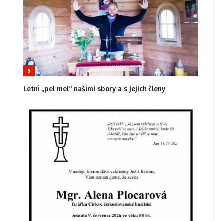
5
Letní „pel mel“ našimi sbory a s jejich členy