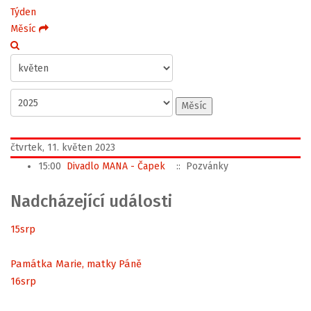
Týden
Měsíc
Měsíc
čtvrtek, 11. květen 2023
15:00
Divadlo MANA - Čapek
:: Pozvánky
Nadcházející události
15
srp
Památka Marie, matky Páně
16
srp