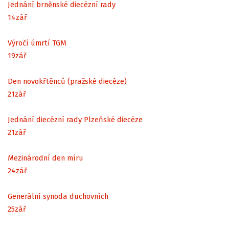
Jednání brněnské diecézní rady
14
zář
Výročí úmrtí TGM
19
zář
Den novokřtěnců (pražské diecéze)
21
zář
Jednání diecézní rady Plzeňské diecéze
21
zář
Mezinárodní den míru
24
zář
Generální synoda duchovních
25
zář