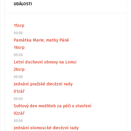
UDÁLOSTI
15
srp
00:00
Památka Marie, matky Páně
16
srp
00:00
Letní duchovní obnovy na Lomci
26
srp
00:00
Jednání pražské diecézní rady
01
zář
00:00
Světový den modliteb za péči o stvoření
02
zář
00:00
Jednání olomoucké diecézní rady