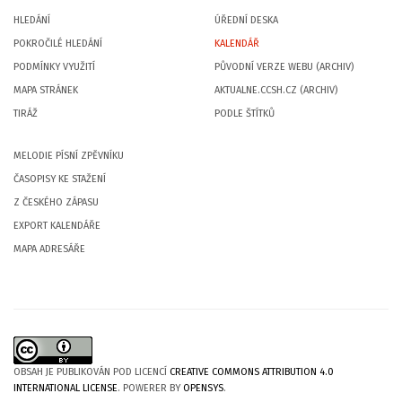
HLEDÁNÍ
ÚŘEDNÍ DESKA
POKROČILÉ HLEDÁNÍ
KALENDÁŘ
PODMÍNKY VYUŽITÍ
PŮVODNÍ VERZE WEBU (ARCHIV)
MAPA STRÁNEK
AKTUALNE.CCSH.CZ (ARCHIV)
TIRÁŽ
PODLE ŠTÍTKŮ
MELODIE PÍSNÍ ZPĚVNÍKU
ČASOPISY KE STAŽENÍ
Z ČESKÉHO ZÁPASU
EXPORT KALENDÁŘE
MAPA ADRESÁŘE
OBSAH JE PUBLIKOVÁN POD LICENCÍ
CREATIVE COMMONS ATTRIBUTION 4.0
INTERNATIONAL LICENSE
. POWERER BY
OPENSYS
.