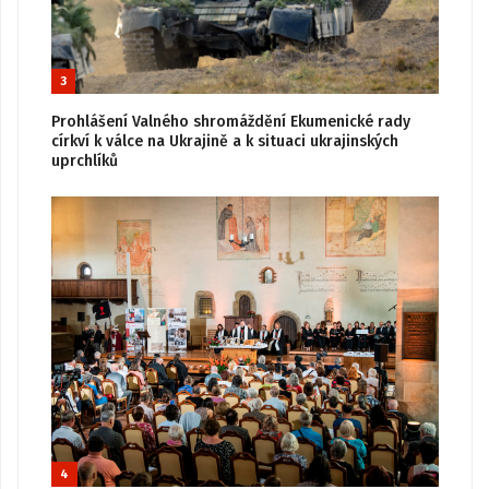
3
Prohlášení Valného shromáždění Ekumenické rady
církví k válce na Ukrajině a k situaci ukrajinských
uprchlíků
4