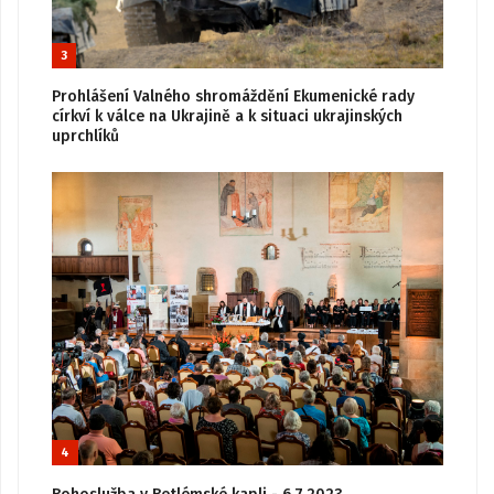
3
Prohlášení Valného shromáždění Ekumenické rady
církví k válce na Ukrajině a k situaci ukrajinských
uprchlíků
4