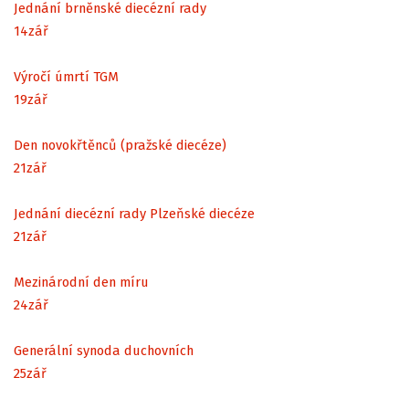
Jednání brněnské diecézní rady
14
zář
Výročí úmrtí TGM
19
zář
Den novokřtěnců (pražské diecéze)
21
zář
Jednání diecézní rady Plzeňské diecéze
21
zář
Mezinárodní den míru
24
zář
Generální synoda duchovních
25
zář