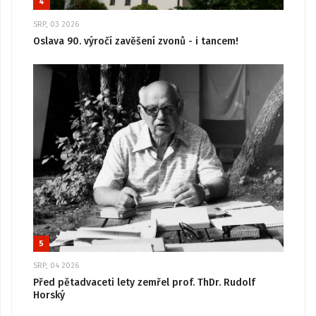
4
SRP, 03 2026
Oslava 90. výročí zavěšení zvonů - i tancem!
5
SRP, 04 2026
Před pětadvaceti lety zemřel prof. ThDr. Rudolf
Horský