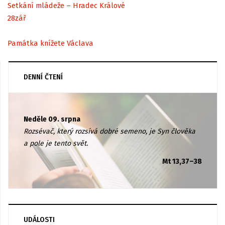
Setkání mládeže – Hradec Králové
28
zář
Památka knížete Václava
DENNÍ ČTENÍ
Neděle 09. srpna
Rozsévač, který rozsívá dobré semeno, je Syn člověka
a pole je tento svět.
Mt 13,37–38
UDÁLOSTI