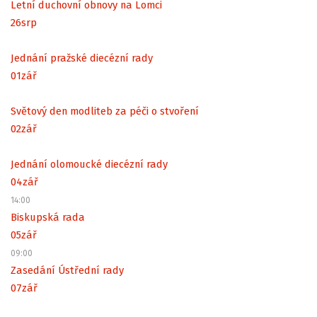
Letní duchovní obnovy na Lomci
26
srp
Jednání pražské diecézní rady
01
zář
Světový den modliteb za péči o stvoření
02
zář
Jednání olomoucké diecézní rady
04
zář
14:00
Biskupská rada
05
zář
09:00
Zasedání Ústřední rady
07
zář