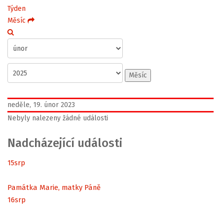
Týden
Měsíc
Měsíc
neděle, 19. únor 2023
Nebyly nalezeny žádné události
Nadcházející události
15
srp
Památka Marie, matky Páně
16
srp