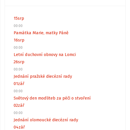
15
srp
00:00
Památka Marie, matky Páně
16
srp
00:00
Letní duchovní obnovy na Lomci
26
srp
00:00
Jednání pražské diecézní rady
01
zář
00:00
Světový den modliteb za péči o stvoření
02
zář
00:00
Jednání olomoucké diecézní rady
04
zář