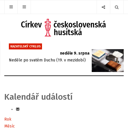
KAZATELSKÝ CYKLUS
neděle 9. srpna
Neděle po svatém Duchu (19. v mezidobí)
Kalendář událostí
Rok
Měsíc