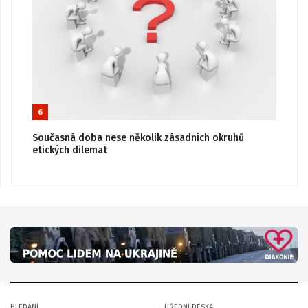
6
Současná doba nese několik zásadních okruhů
etických dilemat
HLEDÁNÍ
ÚŘEDNÍ DESKA