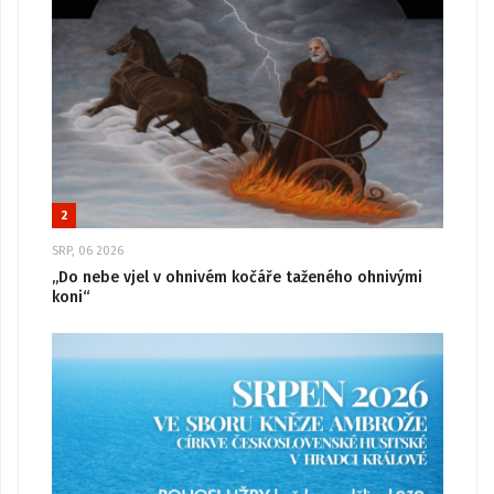
2
SRP, 06 2026
„Do nebe vjel v ohnivém kočáře taženého ohnivými
koni“