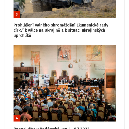
3
Prohlášení Valného shromáždění Ekumenické rady
církví k válce na Ukrajině a k situaci ukrajinských
uprchlíků
4