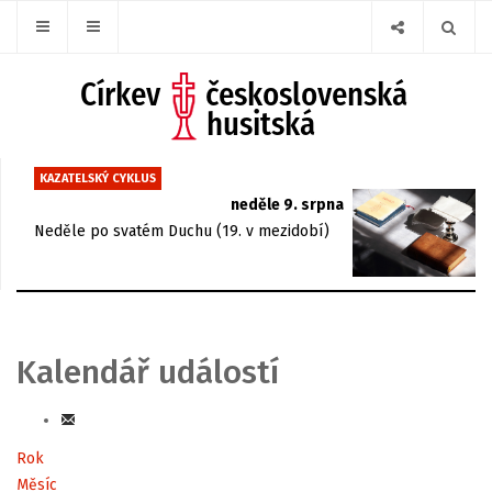
KAZATELSKÝ CYKLUS
neděle 9. srpna
Neděle po svatém Duchu (19. v mezidobí)
Kalendář událostí
Rok
Měsíc