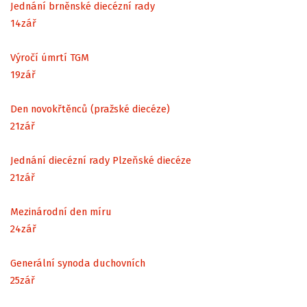
Jednání brněnské diecézní rady
14
zář
Výročí úmrtí TGM
19
zář
Den novokřtěnců (pražské diecéze)
21
zář
Jednání diecézní rady Plzeňské diecéze
21
zář
Mezinárodní den míru
24
zář
Generální synoda duchovních
25
zář