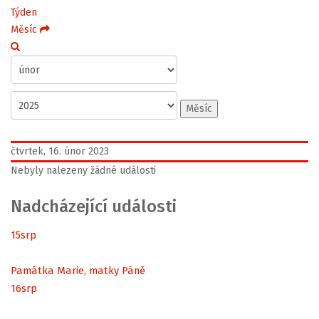
Týden
Měsíc
Měsíc
čtvrtek, 16. únor 2023
Nebyly nalezeny žádné události
Nadcházející události
15
srp
Památka Marie, matky Páně
16
srp