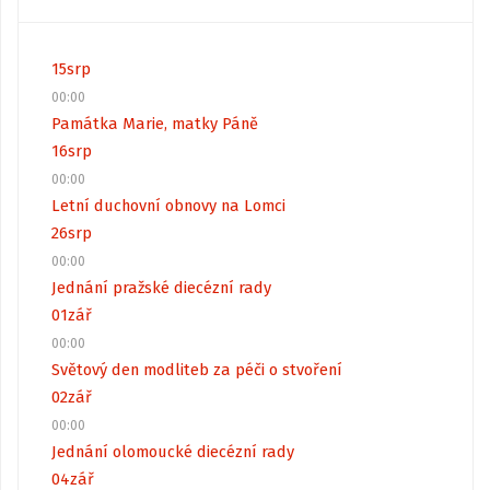
15
srp
00:00
Památka Marie, matky Páně
16
srp
00:00
Letní duchovní obnovy na Lomci
26
srp
00:00
Jednání pražské diecézní rady
01
zář
00:00
Světový den modliteb za péči o stvoření
02
zář
00:00
Jednání olomoucké diecézní rady
04
zář