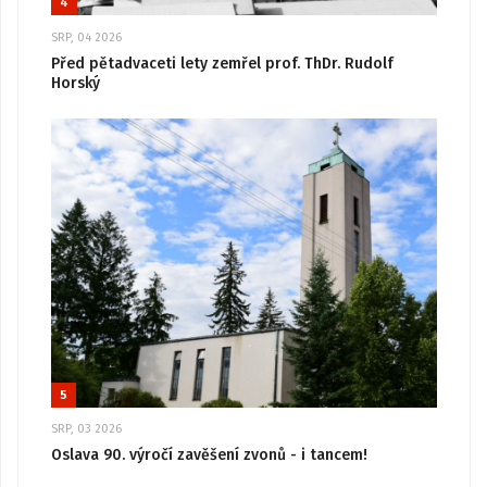
4
SRP, 04 2026
Před pětadvaceti lety zemřel prof. ThDr. Rudolf
Horský
5
SRP, 03 2026
Oslava 90. výročí zavěšení zvonů - i tancem!