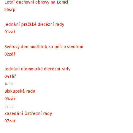
Letní duchovní obnovy na Lomci
26
srp
Jednání pražské diecézní rady
01
zář
Světový den modliteb za péči o stvoření
02
zář
Jednání olomoucké diecézní rady
04
zář
14:00
Biskupská rada
05
zář
09:00
Zasedání Ústřední rady
07
zář