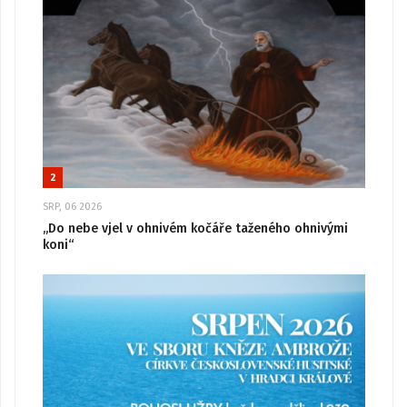
2
SRP, 06 2026
„Do nebe vjel v ohnivém kočáře taženého ohnivými
koni“