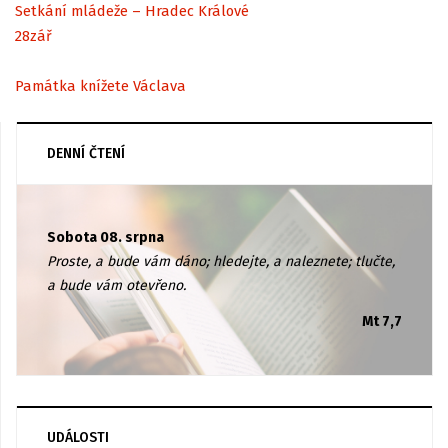
Setkání mládeže – Hradec Králové
28
zář
Památka knížete Václava
DENNÍ ČTENÍ
Sobota 08. srpna
Proste, a bude vám dáno; hledejte, a naleznete; tlučte,
a bude vám otevřeno.
Mt 7,7
UDÁLOSTI