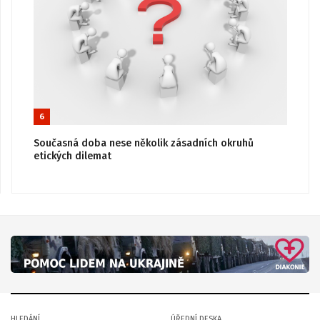
6
Současná doba nese několik zásadních okruhů
etických dilemat
HLEDÁNÍ
ÚŘEDNÍ DESKA