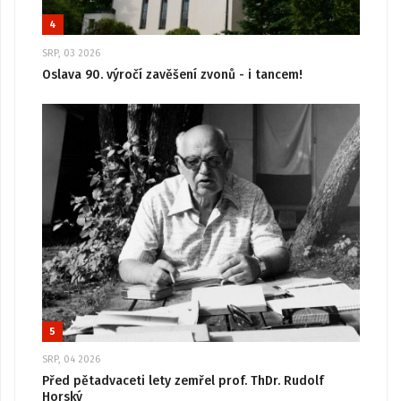
4
SRP, 03 2026
Oslava 90. výročí zavěšení zvonů - i tancem!
5
SRP, 04 2026
Před pětadvaceti lety zemřel prof. ThDr. Rudolf
Horský