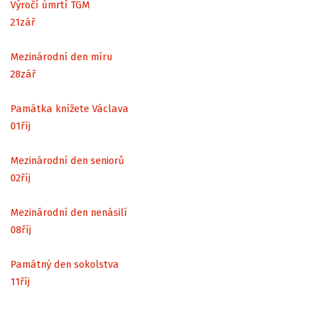
Výročí úmrtí TGM
21
zář
Mezinárodní den míru
28
zář
Památka knížete Václava
01
říj
Mezinárodní den seniorů
02
říj
Mezinárodní den nenásilí
08
říj
Památný den sokolstva
11
říj