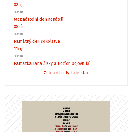
02
říj
00:00
Mezinárodní den nenásilí
08
říj
00:00
Památný den sokolstva
11
říj
00:00
Památka Jana Žižky a Božích bojovníků
Zobrazit celý kalendář