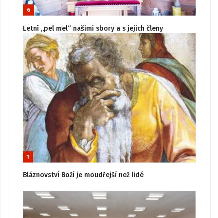
6
Letní „pel mel“ našimi sbory a s jejich členy
1
Bláznovství Boží je moudřejší než lidé