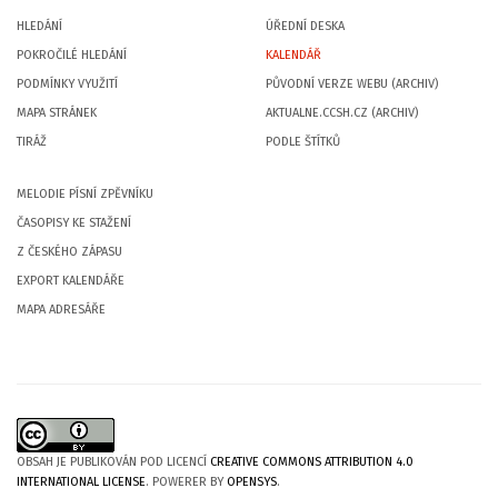
HLEDÁNÍ
ÚŘEDNÍ DESKA
POKROČILÉ HLEDÁNÍ
KALENDÁŘ
PODMÍNKY VYUŽITÍ
PŮVODNÍ VERZE WEBU (ARCHIV)
MAPA STRÁNEK
AKTUALNE.CCSH.CZ (ARCHIV)
TIRÁŽ
PODLE ŠTÍTKŮ
MELODIE PÍSNÍ ZPĚVNÍKU
ČASOPISY KE STAŽENÍ
Z ČESKÉHO ZÁPASU
EXPORT KALENDÁŘE
MAPA ADRESÁŘE
OBSAH JE PUBLIKOVÁN POD LICENCÍ
CREATIVE COMMONS ATTRIBUTION 4.0
INTERNATIONAL LICENSE
. POWERER BY
OPENSYS
.