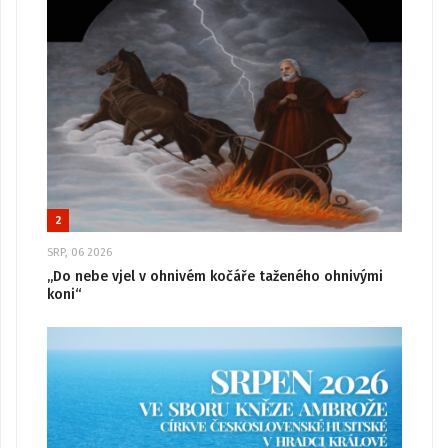
2
SRP, 06 2026
„Do nebe vjel v ohnivém kočáře taženého ohnivými
koni“