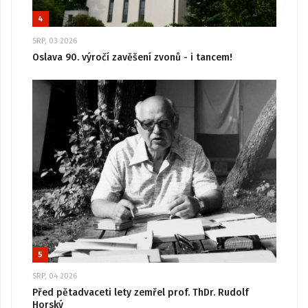
4
SRP, 03 2026
Oslava 90. výročí zavěšení zvonů - i tancem!
5
SRP, 04 2026
Před pětadvaceti lety zemřel prof. ThDr. Rudolf
Horský