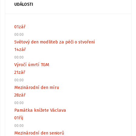
UDÁLOSTI
01
zář
00:00
Světový den modliteb za péči o stvoření
14
zář
00:00
Výročí úmrtí TGM
21
zář
00:00
Mezinárodní den míru
28
zář
00:00
Památka knížete Václava
01
říj
00:00
Mezinárodní den seniorů