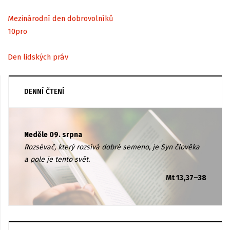
Mezinárodní den dobrovolníků
10
pro
Den lidských práv
DENNÍ ČTENÍ
Neděle 09. srpna
Rozsévač, který rozsívá dobré semeno, je Syn člověka
a pole je tento svět.
Mt 13,37–38