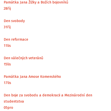
Památka Jana Žižky a Božích bojovníků
28
říj
Den svobody
31
říj
Den reformace
11
lis
Den válečných veteránů
15
lis
Památka Jana Amose Komenského
17
lis
Den boje za svobodu a demokracii a Mezinárodní den
studentstva
05
pro