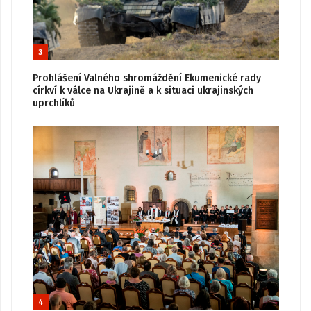
3
Prohlášení Valného shromáždění Ekumenické rady
církví k válce na Ukrajině a k situaci ukrajinských
uprchlíků
4