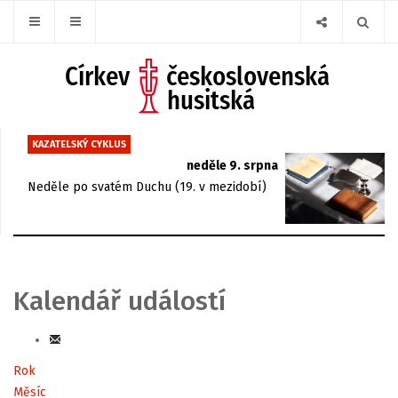
KAZATELSKÝ CYKLUS
neděle 9. srpna
Neděle po svatém Duchu (19. v mezidobí)
Kalendář událostí
Rok
Měsíc