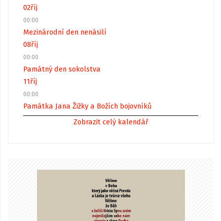
02
říj
00:00
Mezinárodní den nenásilí
08
říj
00:00
Památný den sokolstva
11
říj
00:00
Památka Jana Žižky a Božích bojovníků
Zobrazit celý kalendář