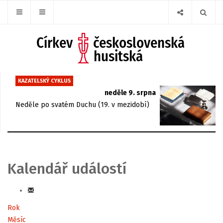
KAZATELSKÝ CYKLUS
neděle 9. srpna
Neděle po svatém Duchu (19. v mezidobí)
Kalendář událostí
Rok
Měsíc