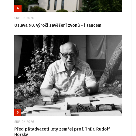
4
SRP, 03 2026
Oslava 90. výročí zavěšení zvonů - i tancem!
5
SRP, 04 2026
Před pětadvaceti lety zemřel prof. ThDr. Rudolf
Horský