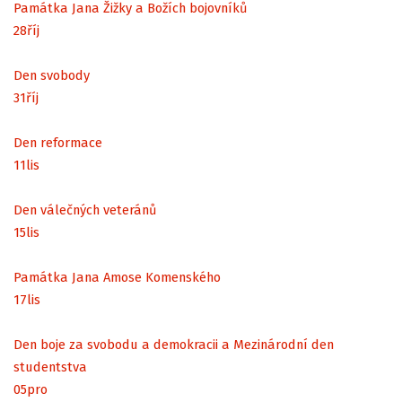
Památka Jana Žižky a Božích bojovníků
28
říj
Den svobody
31
říj
Den reformace
11
lis
Den válečných veteránů
15
lis
Památka Jana Amose Komenského
17
lis
Den boje za svobodu a demokracii a Mezinárodní den
studentstva
05
pro