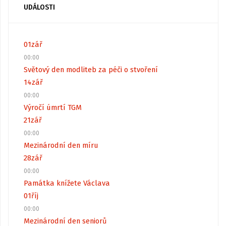
UDÁLOSTI
01
zář
00:00
Světový den modliteb za péči o stvoření
14
zář
00:00
Výročí úmrtí TGM
21
zář
00:00
Mezinárodní den míru
28
zář
00:00
Památka knížete Václava
01
říj
00:00
Mezinárodní den seniorů