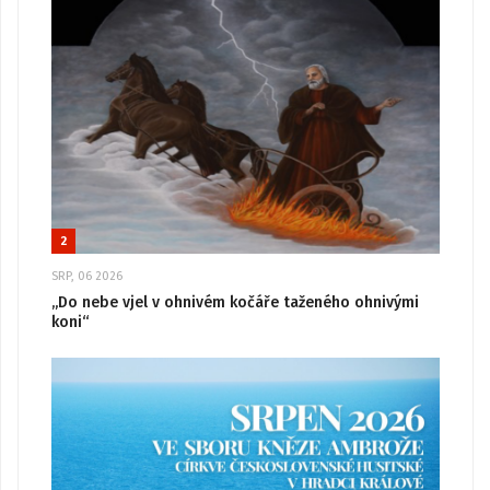
2
SRP, 06 2026
„Do nebe vjel v ohnivém kočáře taženého ohnivými
koni“