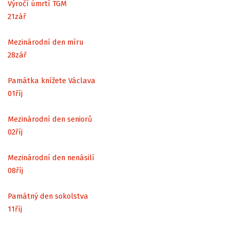
Výročí úmrtí TGM
21
zář
Mezinárodní den míru
28
zář
Památka knížete Václava
01
říj
Mezinárodní den seniorů
02
říj
Mezinárodní den nenásilí
08
říj
Památný den sokolstva
11
říj