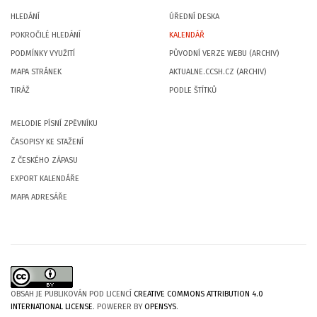
HLEDÁNÍ
ÚŘEDNÍ DESKA
POKROČILÉ HLEDÁNÍ
KALENDÁŘ
PODMÍNKY VYUŽITÍ
PŮVODNÍ VERZE WEBU (ARCHIV)
MAPA STRÁNEK
AKTUALNE.CCSH.CZ (ARCHIV)
TIRÁŽ
PODLE ŠTÍTKŮ
MELODIE PÍSNÍ ZPĚVNÍKU
ČASOPISY KE STAŽENÍ
Z ČESKÉHO ZÁPASU
EXPORT KALENDÁŘE
MAPA ADRESÁŘE
OBSAH JE PUBLIKOVÁN POD LICENCÍ
CREATIVE COMMONS ATTRIBUTION 4.0
INTERNATIONAL LICENSE
. POWERER BY
OPENSYS
.