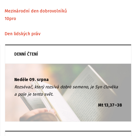
Mezinárodní den dobrovolníků
10
pro
Den lidských práv
DENNÍ ČTENÍ
Neděle 09. srpna
Rozsévač, který rozsívá dobré semeno, je Syn člověka
a pole je tento svět.
Mt 13,37–38