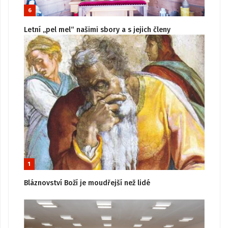
6
Letní „pel mel“ našimi sbory a s jejich členy
1
Bláznovství Boží je moudřejší než lidé