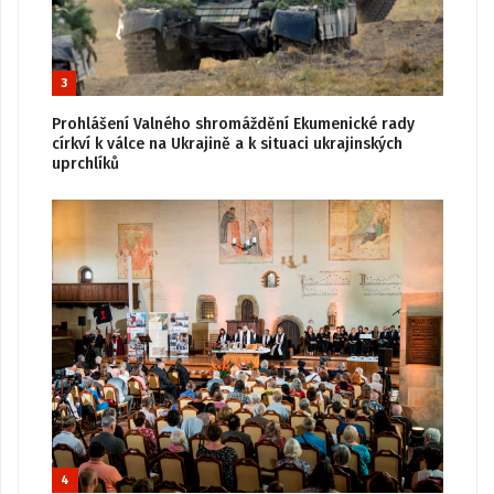
3
Prohlášení Valného shromáždění Ekumenické rady
církví k válce na Ukrajině a k situaci ukrajinských
uprchlíků
4