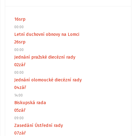
16
srp
00:00
Letní duchovní obnovy na Lomci
26
srp
00:00
Jednání pražské diecézní rady
02
zář
00:00
Jednání olomoucké diecézní rady
04
zář
14:00
Biskupská rada
05
zář
09:00
Zasedání Ústřední rady
07
zář