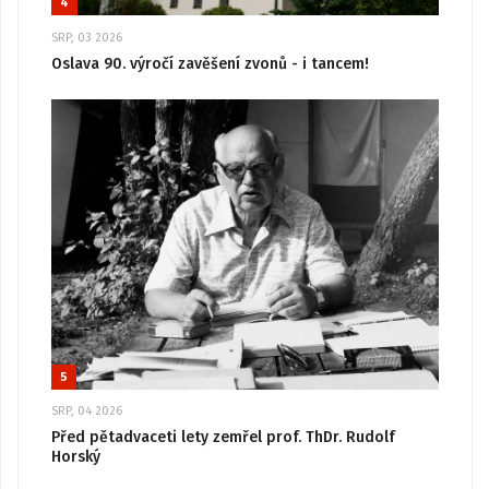
4
SRP, 03 2026
Oslava 90. výročí zavěšení zvonů - i tancem!
5
SRP, 04 2026
Před pětadvaceti lety zemřel prof. ThDr. Rudolf
Horský