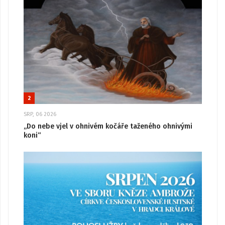
2
SRP, 06 2026
„Do nebe vjel v ohnivém kočáře taženého ohnivými
koni“