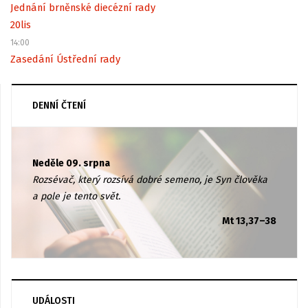
Jednání brněnské diecézní rady
20
lis
14:00
Zasedání Ústřední rady
DENNÍ ČTENÍ
Neděle 09. srpna
Rozsévač, který rozsívá dobré semeno, je Syn člověka
a pole je tento svět.
Mt 13,37–38
UDÁLOSTI