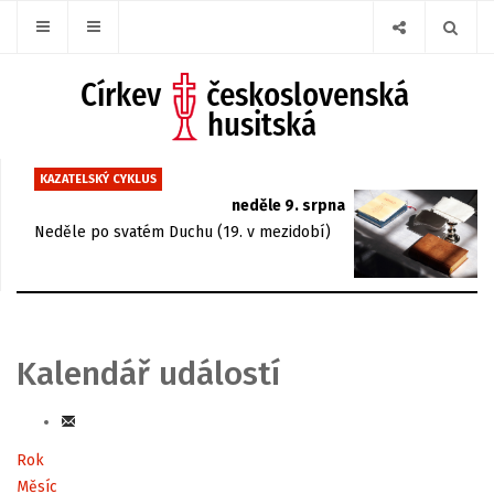
KAZATELSKÝ CYKLUS
neděle 9. srpna
Neděle po svatém Duchu (19. v mezidobí)
Kalendář událostí
Rok
Měsíc