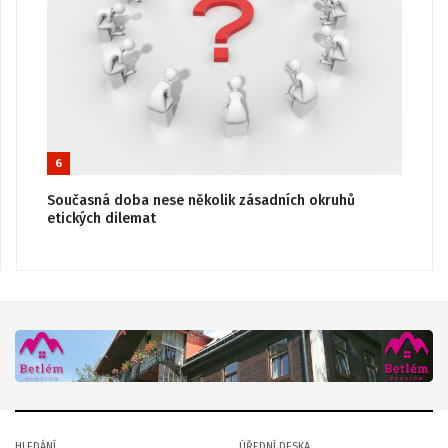
6
Současná doba nese několik zásadních okruhů
etických dilemat
HLEDÁNÍ
ÚŘEDNÍ DESKA