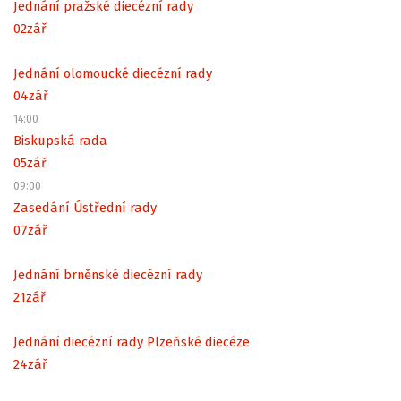
Jednání pražské diecézní rady
02
zář
Jednání olomoucké diecézní rady
04
zář
14:00
Biskupská rada
05
zář
09:00
Zasedání Ústřední rady
07
zář
Jednání brněnské diecézní rady
21
zář
Jednání diecézní rady Plzeňské diecéze
24
zář