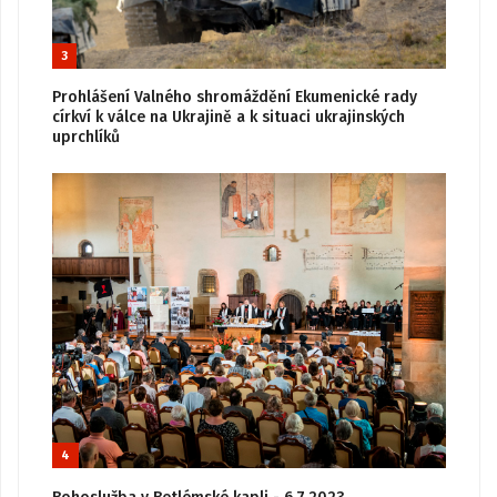
3
Prohlášení Valného shromáždění Ekumenické rady
církví k válce na Ukrajině a k situaci ukrajinských
uprchlíků
4