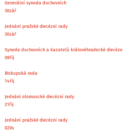
Generální synoda duchovních
30
zář
Jednání pražské diecézní rady
30
zář
Synoda duchovních a kazatelů královéhradecké diecéze
08
říj
Biskupská rada
14
říj
Jednání olomoucké diecézní rady
21
říj
Jednání pražské diecézní rady
02
lis