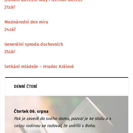
21
zář
Mezinárodní den míru
24
zář
Generální synoda duchovních
25
zář
Setkání mládeže – Hradec Králové
DENNÍ ČTENÍ
Čtvrtek 06. srpna
Pak je zavedl do svého domu, pozval je ke stolu a s
celou rodinou se radoval, že uvěřili v Boha.