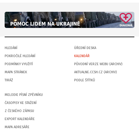
HLEDÁNÍ
ÚŘEDNÍ DESKA
POKROČILÉ HLEDÁNÍ
KALENDÁŘ
PODMÍNKY VYUŽITÍ
PŮVODNÍ VERZE WEBU (ARCHIV)
MAPA STRÁNEK
AKTUALNE.CCSH.CZ (ARCHIV)
TIRÁŽ
PODLE ŠTÍTKŮ
MELODIE PÍSNÍ ZPĚVNÍKU
ČASOPISY KE STAŽENÍ
Z ČESKÉHO ZÁPASU
EXPORT KALENDÁŘE
MAPA ADRESÁŘE