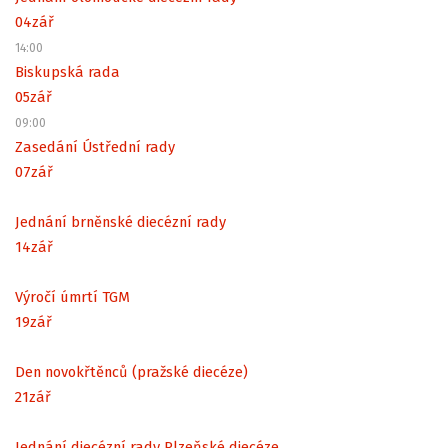
04
zář
14:00
Biskupská rada
05
zář
09:00
Zasedání Ústřední rady
07
zář
Jednání brněnské diecézní rady
14
zář
Výročí úmrtí TGM
19
zář
Den novokřtěnců (pražské diecéze)
21
zář
Jednání diecézní rady Plzeňské diecéze