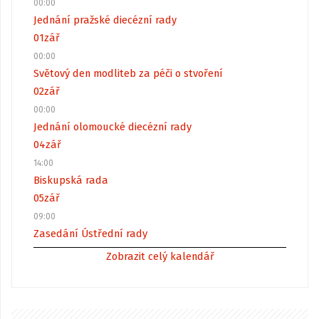
00:00
Jednání pražské diecézní rady
01
zář
00:00
Světový den modliteb za péči o stvoření
02
zář
00:00
Jednání olomoucké diecézní rady
04
zář
14:00
Biskupská rada
05
zář
09:00
Zasedání Ústřední rady
Zobrazit celý kalendář