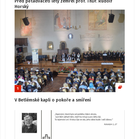
Před pětadvaceti lety zemřel prof. ThDr. Rudolf
Horský
1
V Betlémské kapli o pokoře a smíření