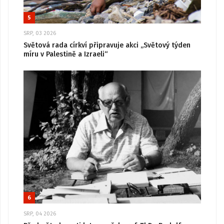
5
SRP, 03 2026
Světová rada církví připravuje akci „Světový týden
míru v Palestině a Izraeli“
6
SRP, 04 2026