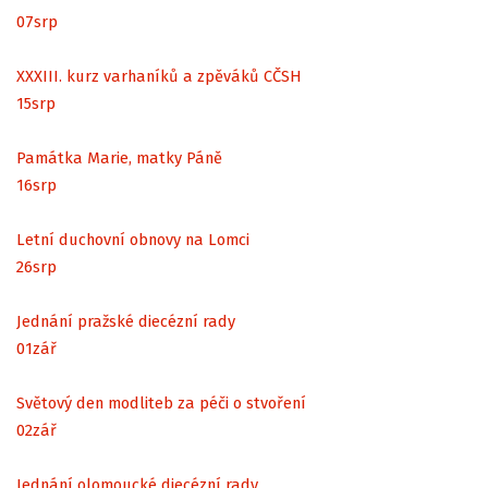
07
srp
XXXIII. kurz varhaníků a zpěváků CČSH
15
srp
Památka Marie, matky Páně
16
srp
Letní duchovní obnovy na Lomci
26
srp
Jednání pražské diecézní rady
01
zář
Světový den modliteb za péči o stvoření
02
zář
Jednání olomoucké diecézní rady