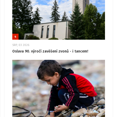
4
SRP, 03 2026
Oslava 90. výročí zavěšení zvonů - i tancem!