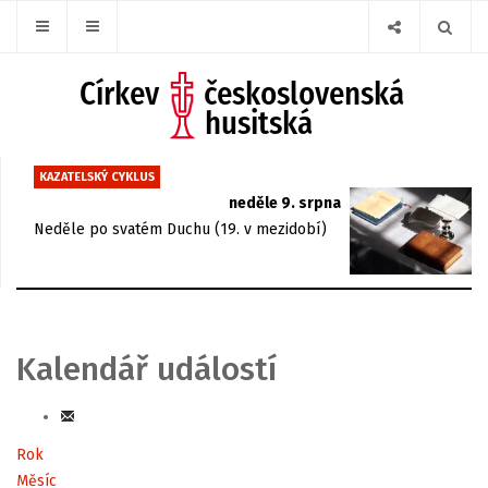
KAZATELSKÝ CYKLUS
neděle 9. srpna
Neděle po svatém Duchu (19. v mezidobí)
Kalendář událostí
Rok
Měsíc