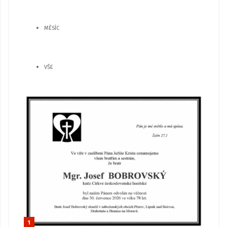
MĚSÍC
VŠE
1