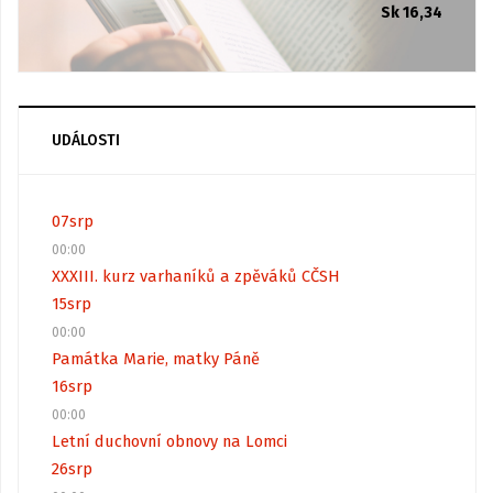
Sk 16,34
UDÁLOSTI
07
srp
00:00
XXXIII. kurz varhaníků a zpěváků CČSH
15
srp
00:00
Památka Marie, matky Páně
16
srp
00:00
Letní duchovní obnovy na Lomci
26
srp