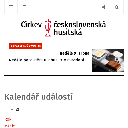
KAZATELSKÝ CYKLUS
neděle 9. srpna
Neděle po svatém Duchu (19. v mezidobí)
Kalendář událostí
Rok
Měsíc