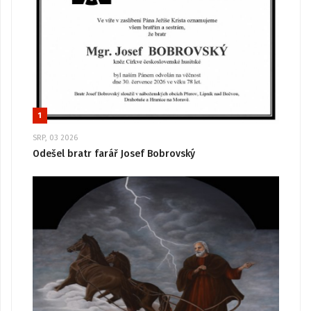
1
SRP, 03 2026
Odešel bratr farář Josef Bobrovský