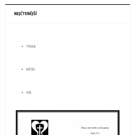
NEJČTENĚJŠÍ
TÝDEN
MĚSÍC
VŠE