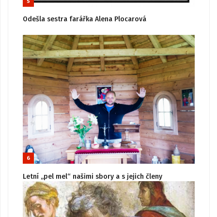
5
Odešla sestra farářka Alena Plocarová
6
Letní „pel mel“ našimi sbory a s jejich členy