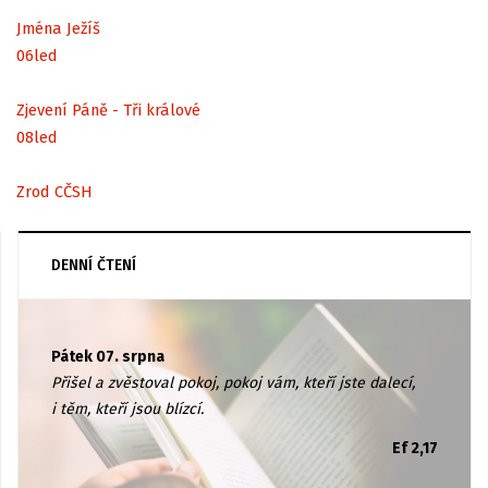
Jména Ježíš
06
led
Zjevení Páně - Tři králové
08
led
Zrod CČSH
DENNÍ ČTENÍ
Pátek 07. srpna
Přišel a zvěstoval pokoj, pokoj vám, kteří jste dalecí,
i těm, kteří jsou blízcí.
Ef 2,17