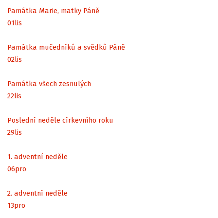
Památka Marie, matky Páně
01
lis
Památka mučedníků a svědků Páně
02
lis
Památka všech zesnulých
22
lis
Poslední neděle církevního roku
29
lis
1. adventní neděle
06
pro
2. adventní neděle
13
pro