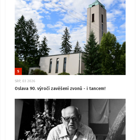
5
SRP, 03 2026
Oslava 90. výročí zavěšení zvonů - i tancem!