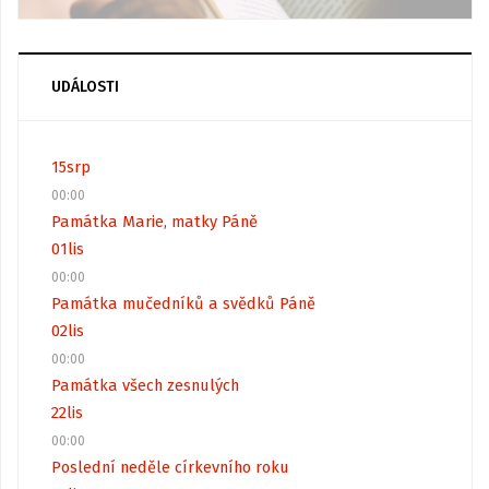
UDÁLOSTI
15
srp
00:00
Památka Marie, matky Páně
01
lis
00:00
Památka mučedníků a svědků Páně
02
lis
00:00
Památka všech zesnulých
22
lis
00:00
Poslední neděle církevního roku