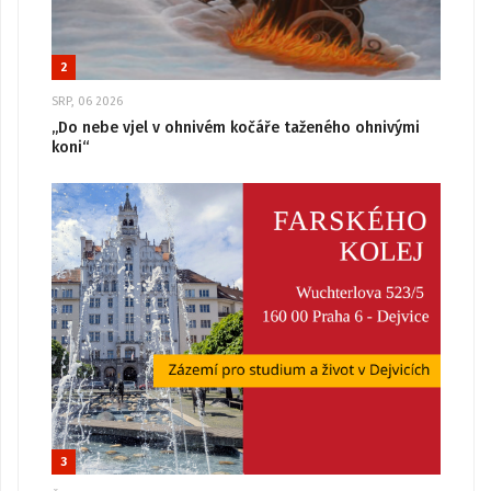
2
SRP, 06 2026
„Do nebe vjel v ohnivém kočáře taženého ohnivými
koni“
3