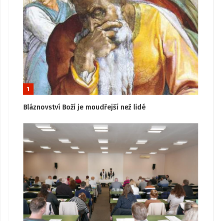
1
Bláznovství Boží je moudřejší než lidé