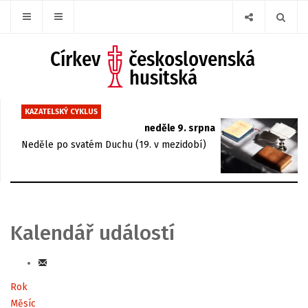
KAZATELSKÝ CYKLUS
neděle 9. srpna
Neděle po svatém Duchu (19. v mezidobí)
Kalendář událostí
Rok
Měsíc