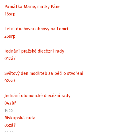
Památka Marie, matky Páně
16
srp
Letní duchovní obnovy na Lomci
26
srp
Jednání pražské diecézní rady
01
zář
Světový den modliteb za péči o stvoření
02
zář
Jednání olomoucké diecézní rady
04
zář
14:00
Biskupská rada
05
zář
09:00