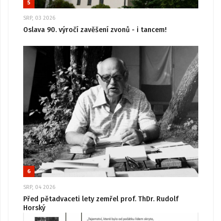
5
SRP, 03 2026
Oslava 90. výročí zavěšení zvonů - i tancem!
6
SRP, 04 2026
Před pětadvaceti lety zemřel prof. ThDr. Rudolf
Horský