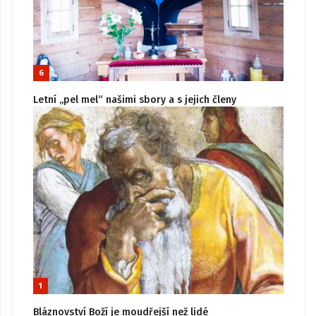
6
Letní „pel mel“ našimi sbory a s jejich členy
1
Bláznovství Boží je moudřejší než lidé