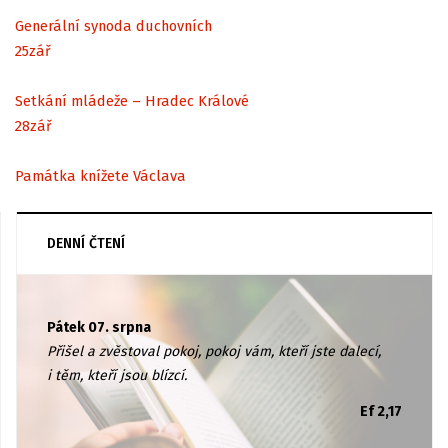
Generální synoda duchovních
25
zář
Setkání mládeže – Hradec Králové
28
zář
Památka knížete Václava
DENNÍ ČTENÍ
Pátek 07. srpna
Přišel a zvěstoval pokoj, pokoj vám, kteří jste dalecí,
i těm, kteří jsou blízcí.
Ef 2,17