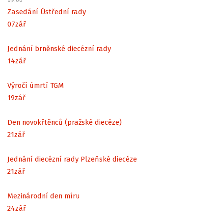
Zasedání Ústřední rady
07
zář
Jednání brněnské diecézní rady
14
zář
Výročí úmrtí TGM
19
zář
Den novokřtěnců (pražské diecéze)
21
zář
Jednání diecézní rady Plzeňské diecéze
21
zář
Mezinárodní den míru
24
zář