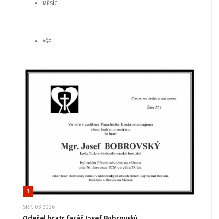
MĚSÍC
VŠE
1
SRP, 03 2026
Odešel bratr farář Josef Bobrovský