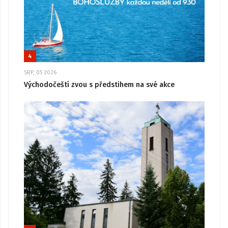
4
SRP, 05 2026
Východočeští zvou s předstihem na své akce