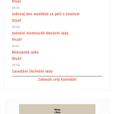
01
zář
00:00
Světový den modliteb za péči o stvoření
02
zář
00:00
Jednání olomoucké diecézní rady
04
zář
14:00
Biskupská rada
05
zář
09:00
Zasedání Ústřední rady
Zobrazit celý kalendář