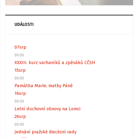
UDÁLOSTI
07
srp
00:00
XXXIII. kurz varhaníků a zpěváků CČSH
15
srp
00:00
Památka Marie, matky Páně
16
srp
00:00
Letní duchovní obnovy na Lomci
26
srp
00:00
Jednání pražské diecézní rady