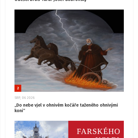
2
SRP, 06 2026
„Do nebe vjel v ohnivém kočáře taženého ohnivými
koni“