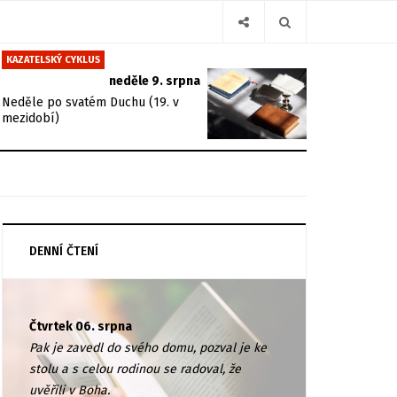
KAZATELSKÝ CYKLUS
neděle 9. srpna
Neděle po svatém Duchu (19. v
mezidobí)
DENNÍ ČTENÍ
Čtvrtek 06. srpna
Pak je zavedl do svého domu, pozval je ke
stolu a s celou rodinou se radoval, že
uvěřili v Boha.