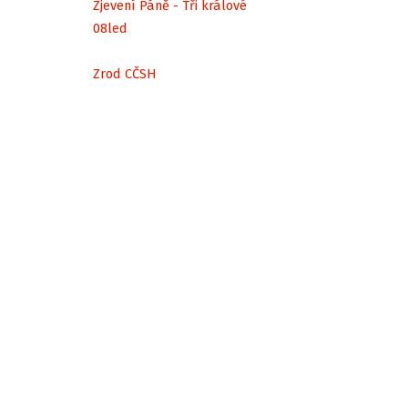
Zjevení Páně - Tři králové
08
led
Zrod CČSH