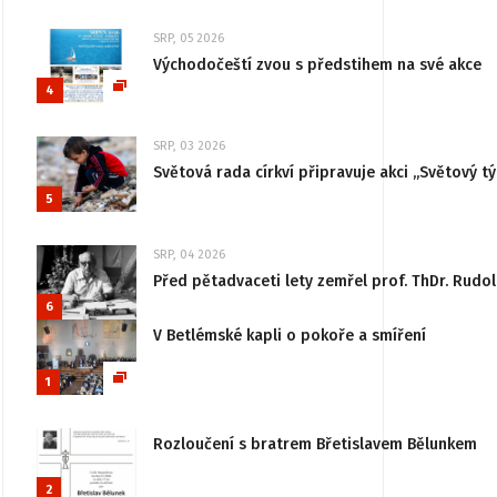
SRP, 05 2026
Východočeští zvou s předstihem na své akce
4
SRP, 03 2026
Světová rada církví připravuje akci „Světový tý
5
SRP, 04 2026
Před pětadvaceti lety zemřel prof. ThDr. Rudo
6
V Betlémské kapli o pokoře a smíření
1
Rozloučení s bratrem Břetislavem Bělunkem
2