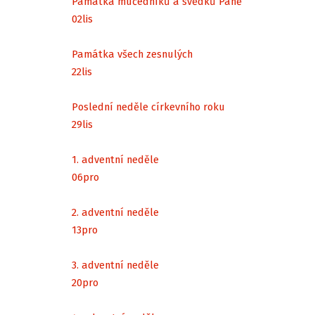
Památka mučedníků a svědků Páně
02
lis
Památka všech zesnulých
22
lis
Poslední neděle církevního roku
29
lis
1. adventní neděle
06
pro
2. adventní neděle
13
pro
3. adventní neděle
20
pro