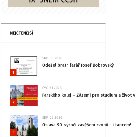
NEJČTENĚJŠÍ
SRP, 03 2026
Odešel bratr farář Josef Bobrovský
1
ČVC, 31 2026
Farského kolej – Zázemí pro studium a život v 
2
SRP, 03 2026
Oslava 90. výročí zavěšení zvonů - i tancem!
3