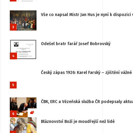
Vše co napsal Mistr Jan Hus je nyní k dispozici 
3
Odešel bratr farář Josef Bobrovský
4
Český zápas 1926: Karel Farský – zjištění vážn
5
ČBK, ERC a Vězeňská služba ČR podepsaly aktu
6
Bláznovství Boží je moudřejší než lidé