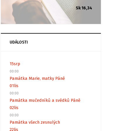
Sk 16,34
UDÁLOSTI
15
srp
00:00
Památka Marie, matky Páně
01
lis
00:00
Památka mučedníků a svědků Páně
02
lis
00:00
Památka všech zesnulých
22
lis