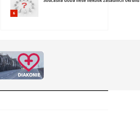
Současná doba nese několik zásadních okruhů 
6