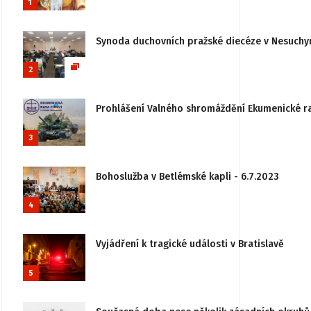
1
Synoda duchovních pražské diecéze v Nesuchy
2
Prohlášení Valného shromáždění Ekumenické rady
3
Bohoslužba v Betlémské kapli - 6.7.2023
4
Vyjádření k tragické události v Bratislavě
5