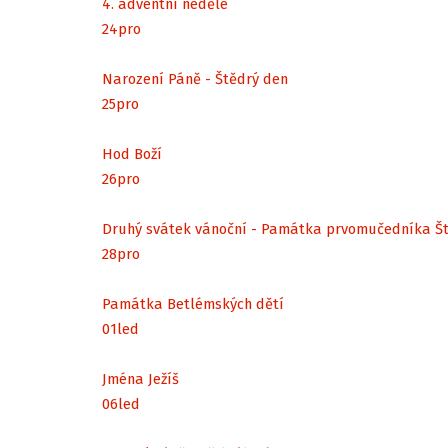
4. adventní neděle
24
pro
Narození Páně - Štědrý den
25
pro
Hod Boží
26
pro
Druhý svátek vánoční - Památka prvomučedníka Š
28
pro
Památka Betlémských dětí
01
led
Jména Ježíš
06
led