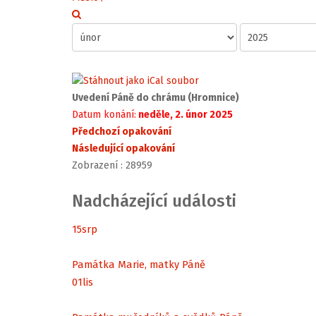
Uvedení Páně do chrámu (Hromnice)
Datum konání:
neděle, 2. únor 2025
Předchozí opakování
Následující opakování
Zobrazení
: 28959
Nadcházející události
15
srp
Památka Marie, matky Páně
01
lis