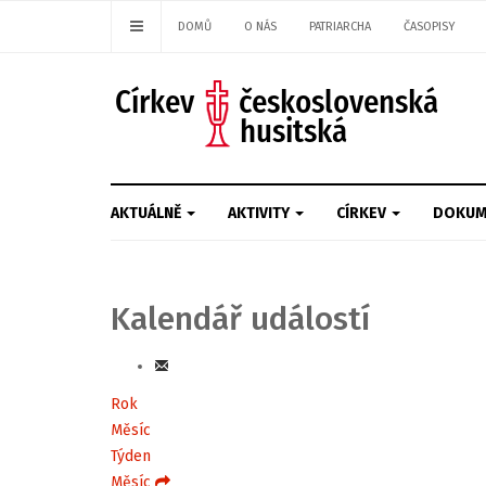
DOMŮ
O NÁS
PATRIARCHA
ČASOPISY
AKTUÁLNĚ
AKTIVITY
CÍRKEV
DOKUM
Kalendář událostí
Rok
Měsíc
Týden
Měsíc