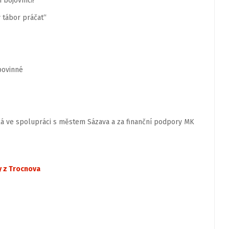
 bojovníci!
ý tábor práčat“
povinné
ká ve spolupráci s městem Sázava a za finanční podpory MK
y z Trocnova