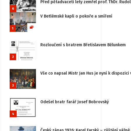
Před pětadvaceti lety zemřel prof. ThDr. Rudo
6
V Betlémské kapli o pokoře a smíření
1
Rozloučení s bratrem Břetislavem Bělunkem
2
Vše co napsal Mistr Jan Hus je nyní k dispozici 
3
Odešel bratr farář Josef Bobrovský
4
Český zápas 1926: Karel Farský – zjištění vážn