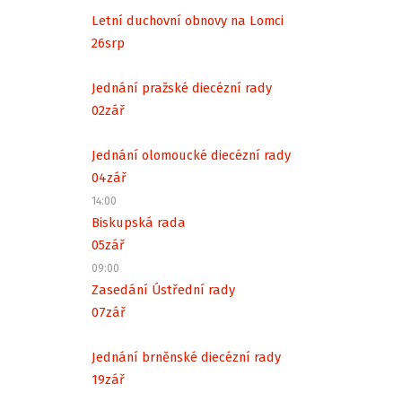
Letní duchovní obnovy na Lomci
26
srp
Jednání pražské diecézní rady
02
zář
Jednání olomoucké diecézní rady
04
zář
14:00
Biskupská rada
05
zář
09:00
Zasedání Ústřední rady
07
zář
Jednání brněnské diecézní rady
19
zář