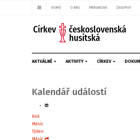
DOMŮ
O NÁS
PATRIARCHA
ČASOPISY
AKTUÁLNĚ
AKTIVITY
CÍRKEV
DOKUM
Kalendář událostí
Rok
Měsíc
Týden
Měsíc