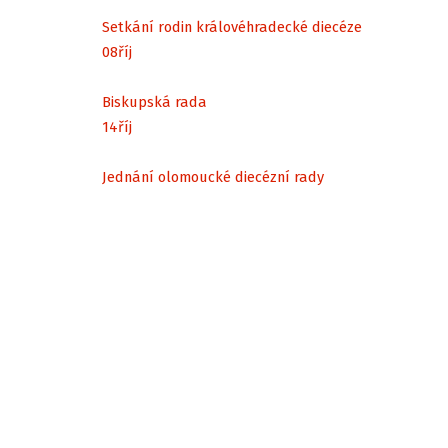
Setkání rodin královéhradecké diecéze
08
říj
Biskupská rada
14
říj
Jednání olomoucké diecézní rady