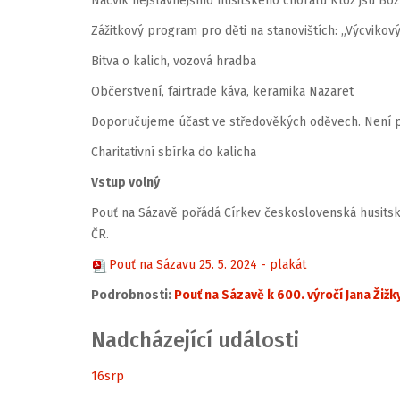
Nácvik nejslavnejšího husitského chorálu Ktož jsú Boží
Zážitkový program pro děti na stanovištích: „Výcvikov
Bitva o kalich, vozová hradba
Občerstvení, fairtrade káva, keramika Nazaret
Doporučujeme účast ve středověkých oděvech. Není 
Charitativní sbírka do kalicha
Vstup volný
Pouť na Sázavě pořádá Církev československá husits
ČR.
Pouť na Sázavu 25. 5. 2024 - plakát
Podrobnosti:
Pouť na Sázavě k 600. výročí Jana Žižk
Nadcházející události
16
srp