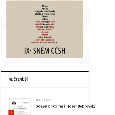
NEJČTENĚJŠÍ
SRP, 03 2026
Odešel bratr farář Josef Bobrovský
1