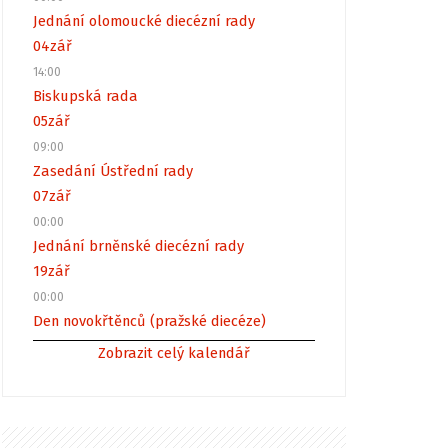
Jednání olomoucké diecézní rady
04
zář
14:00
Biskupská rada
05
zář
09:00
Zasedání Ústřední rady
07
zář
00:00
Jednání brněnské diecézní rady
19
zář
00:00
Den novokřtěnců (pražské diecéze)
Zobrazit celý kalendář