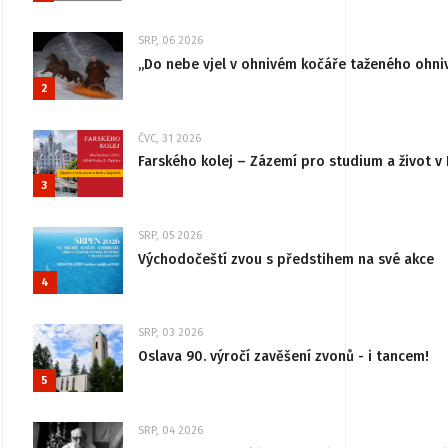
SRP, 06 2026
„Do nebe vjel v ohnivém kočáře taženého ohni
2
ČVC, 31 2026
Farského kolej – Zázemí pro studium a život v 
3
SRP, 05 2026
Východočeští zvou s předstihem na své akce
4
SRP, 03 2026
Oslava 90. výročí zavěšení zvonů - i tancem!
5
SRP, 04 2026