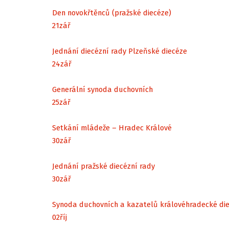
Den novokřtěnců (pražské diecéze)
21
zář
Jednání diecézní rady Plzeňské diecéze
24
zář
Generální synoda duchovních
25
zář
Setkání mládeže – Hradec Králové
30
zář
Jednání pražské diecézní rady
30
zář
Synoda duchovních a kazatelů královéhradecké di
02
říj