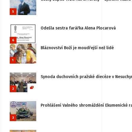
5
Odešla sestra farářka Alena Plocarová
6
Bláznovství Boží je moudřejší než lidé
1
Synoda duchovních pražské diecéze v Nesuchy
2
Prohlášení Valného shromáždění Ekumenické rady
3