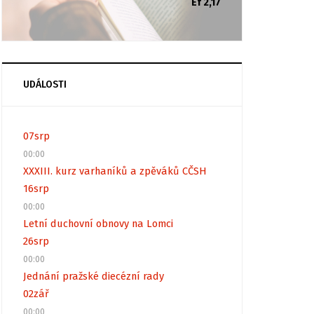
Ef 2,17
UDÁLOSTI
07
srp
00:00
XXXIII. kurz varhaníků a zpěváků CČSH
16
srp
00:00
Letní duchovní obnovy na Lomci
26
srp
00:00
Jednání pražské diecézní rady
02
zář
00:00