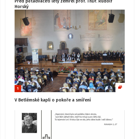
Před pětadvaceti lety zemřel prof. ThDr. Rudolf
Horský
1
V Betlémské kapli o pokoře a smíření