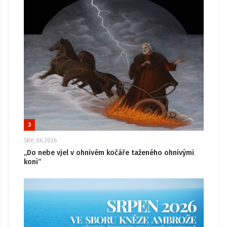
3
SRP, 06 2026
„Do nebe vjel v ohnivém kočáře taženého ohnivými
koni“