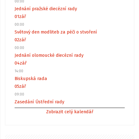
00:00
Jednání pražské diecézní rady
01
zář
00:00
Světový den modliteb za péči o stvoření
02
zář
00:00
Jednání olomoucké diecézní rady
04
zář
14:00
Biskupská rada
05
zář
09:00
Zasedání Ústřední rady
Zobrazit celý kalendář