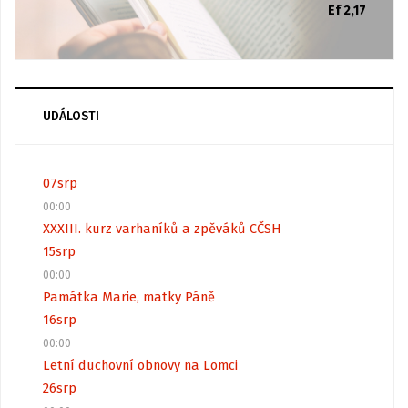
Ef 2,17
UDÁLOSTI
07
srp
00:00
XXXIII. kurz varhaníků a zpěváků CČSH
15
srp
00:00
Památka Marie, matky Páně
16
srp
00:00
Letní duchovní obnovy na Lomci
26
srp