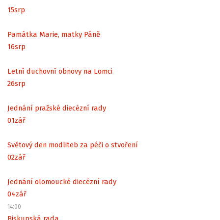
15
srp
Památka Marie, matky Páně
16
srp
Letní duchovní obnovy na Lomci
26
srp
Jednání pražské diecézní rady
01
zář
Světový den modliteb za péči o stvoření
02
zář
Jednání olomoucké diecézní rady
04
zář
14:00
Biskupská rada