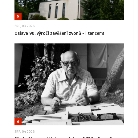
5
SRP, 03 2026
Oslava 90. výročí zavěšení zvonů - i tancem!
6
SRP, 04 2026