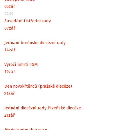
05
zář
09:00
Zasedání Ústřední rady
07
zář
Jednání brněnské diecézní rady
14
zář
Výročí úmrtí TGM
19
zář
Den novokřtěnců (pražské diecéze)
21
zář
Jednání diecézní rady Plzeňské diecéze
21
zář
Mezinárodní den míru