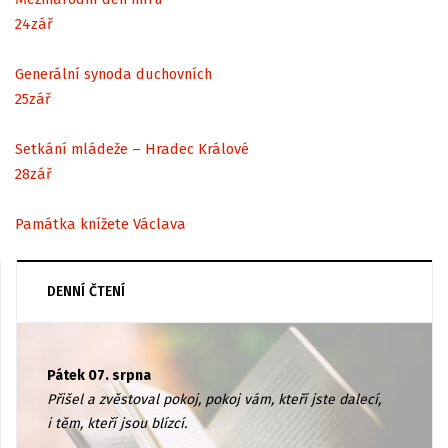
24
zář
Generální synoda duchovních
25
zář
Setkání mládeže – Hradec Králové
28
zář
Památka knížete Václava
DENNÍ ČTENÍ
Pátek 07. srpna
Přišel a zvěstoval pokoj, pokoj vám, kteří jste dalecí,
i těm, kteří jsou blízcí.