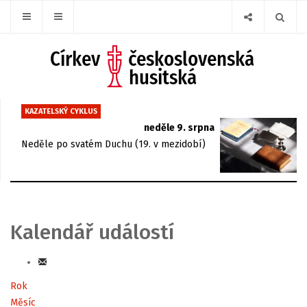
KAZATELSKÝ CYKLUS
neděle 9. srpna
Neděle po svatém Duchu (19. v mezidobí)
Kalendář událostí
Rok
Měsíc