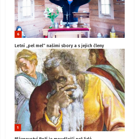
6
Letní „pel mel“ našimi sbory a s jejich členy
1