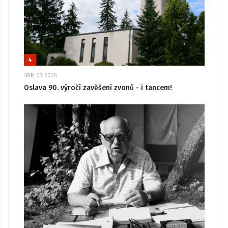
4
SRP, 03 2026
Oslava 90. výročí zavěšení zvonů - i tancem!