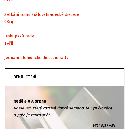
Setkání rodin královéhradecké diecéze
08
říj
Biskupská rada
14
říj
Jednání olomoucké diecézní rady
DENNÍ ČTENÍ
Neděle 09. srpna
Rozsévač, který rozsívá dobré semeno, je Syn člověka
a pole je tento svět.
Mt 13,37–38