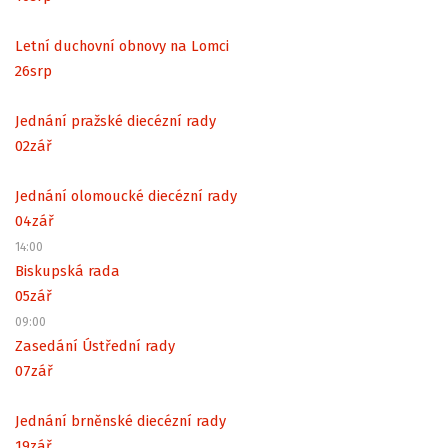
Letní duchovní obnovy na Lomci
26
srp
Jednání pražské diecézní rady
02
zář
Jednání olomoucké diecézní rady
04
zář
14:00
Biskupská rada
05
zář
09:00
Zasedání Ústřední rady
07
zář
Jednání brněnské diecézní rady
19
zář