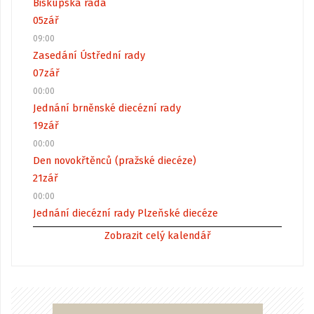
Biskupská rada
05
zář
09:00
Zasedání Ústřední rady
07
zář
00:00
Jednání brněnské diecézní rady
19
zář
00:00
Den novokřtěnců (pražské diecéze)
21
zář
00:00
Jednání diecézní rady Plzeňské diecéze
Zobrazit celý kalendář