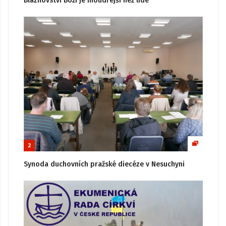
Bláznovství Boží je moudřejší než lidé
2
Synoda duchovních pražské diecéze v Nesuchyni