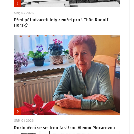
5
SRP, 04 2026
Před pětadvaceti lety zemřel prof. ThDr. Rudolf
Horský
6
SRP, 04 2026
Rozloučení se sestrou farářkou Alenou Plocarovou