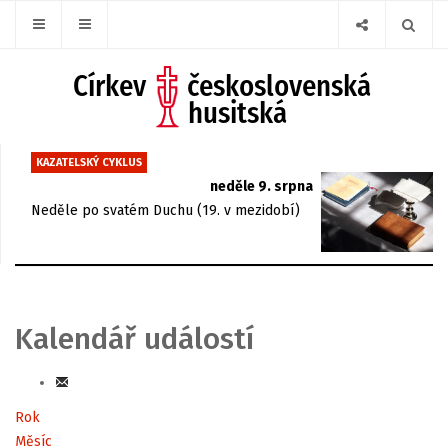
KAZATELSKÝ CYKLUS
neděle 9. srpna
Neděle po svatém Duchu (19. v mezidobí)
Kalendář událostí
Rok
Měsíc