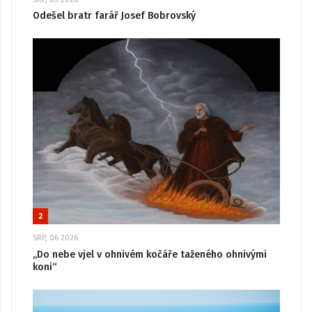
Odešel bratr farář Josef Bobrovský
2
SRP, 06 2026
„Do nebe vjel v ohnivém kočáře taženého ohnivými
koni“