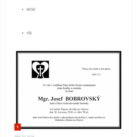
MĚSÍC
VŠE
1
SRP, 03 2026