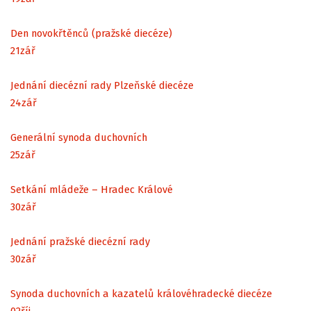
Den novokřtěnců (pražské diecéze)
21
zář
Jednání diecézní rady Plzeňské diecéze
24
zář
Generální synoda duchovních
25
zář
Setkání mládeže – Hradec Králové
30
zář
Jednání pražské diecézní rady
30
zář
Synoda duchovních a kazatelů královéhradecké diecéze
02
říj