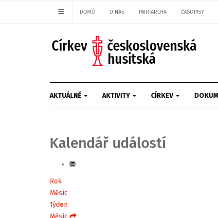
DOMŮ
O NÁS
PATRIARCHA
ČASOPISY
AKTUÁLNĚ
AKTIVITY
CÍRKEV
DOKUM
Kalendář událostí
Rok
Měsíc
Týden
Měsíc