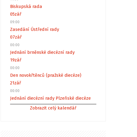
Biskupská rada
05
zář
09:00
Zasedání Ústřední rady
07
zář
00:00
Jednání brněnské diecézní rady
19
zář
00:00
Den novokřtěnců (pražské diecéze)
21
zář
00:00
Jednání diecézní rady Plzeňské diecéze
Zobrazit celý kalendář