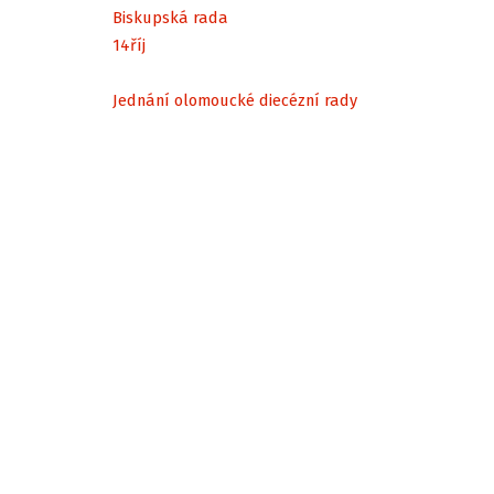
Biskupská rada
14
říj
Jednání olomoucké diecézní rady