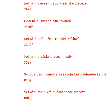
Jednání diecézní rady Plzeňské diecéze
24
zář
Generální synoda duchovních
25
zář
Setkání mládeže – Hradec Králové
30
zář
Jednání pražské diecézní rady
30
zář
Synoda duchovních a kazatelů královéhradecké di
02
říj
Setkání rodin královéhradecké diecéze
08
říj