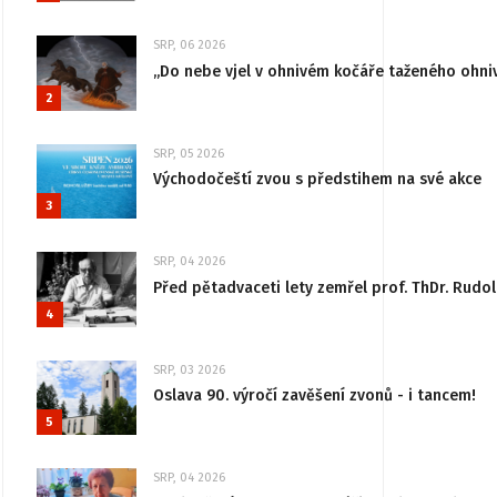
SRP, 06 2026
„Do nebe vjel v ohnivém kočáře taženého ohni
2
SRP, 05 2026
Východočeští zvou s předstihem na své akce
3
SRP, 04 2026
Před pětadvaceti lety zemřel prof. ThDr. Rudo
4
SRP, 03 2026
Oslava 90. výročí zavěšení zvonů - i tancem!
5
SRP, 04 2026