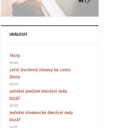
Mt 7,7
UDÁLOSTI
16
srp
00:00
Letní duchovní obnovy na Lomci
26
srp
00:00
Jednání pražské diecézní rady
02
zář
00:00
Jednání olomoucké diecézní rady
04
zář
14:00