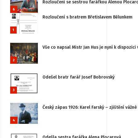
Rozloučení se sestrou farářkou Alenou Plocar
6
Rozloučení s bratrem Břetislavem Bělunkem
1
Vše co napsal Mistr Jan Hus je nyní k dispozici 
2
Odešel bratr farář Josef Bobrovský
3
Český zápas 1926: Karel Farský – zjištění vážn
4
Odešla sestra farářka Alena Plocarová