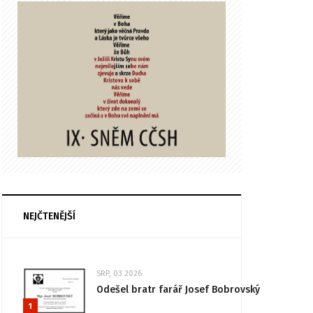
NEJČTENĚJŠÍ
SRP, 03 2026
Odešel bratr farář Josef Bobrovský
1