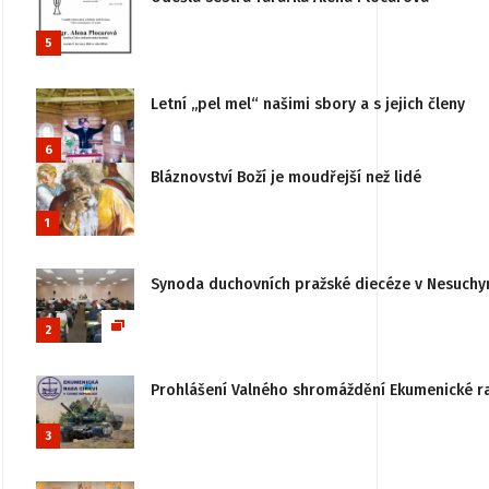
5
Letní „pel mel“ našimi sbory a s jejich členy
6
Bláznovství Boží je moudřejší než lidé
1
Synoda duchovních pražské diecéze v Nesuchy
2
Prohlášení Valného shromáždění Ekumenické rady
3