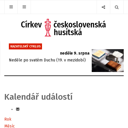
KAZATELSKÝ CYKLUS
neděle 9. srpna
Neděle po svatém Duchu (19. v mezidobí)
Kalendář událostí
Rok
Měsíc