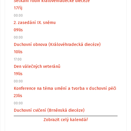
Setkání rodin královéhradecké diecéze
17
říj
00:00
2. zasedání IX. sněmu
09
lis
00:00
Duchovní obnova (Královéhradecká diecéze)
10
lis
17:00
Den válečných veteránů
19
lis
00:00
Konference na téma umění a tvorba v duchovní péči
23
lis
00:00
Duchovní cvičení (Brněnská diecéze)
Zobrazit celý kalendář