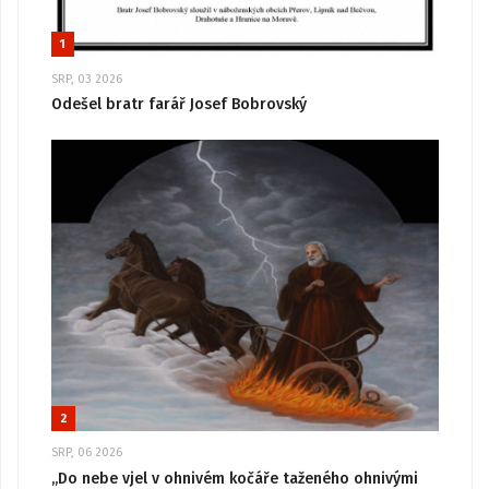
1
SRP, 03 2026
Odešel bratr farář Josef Bobrovský
2
SRP, 06 2026
„Do nebe vjel v ohnivém kočáře taženého ohnivými