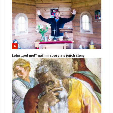
6
Letní „pel mel“ našimi sbory a s jejich členy