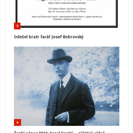
3
Odešel bratr farář Josef Bobrovský
4