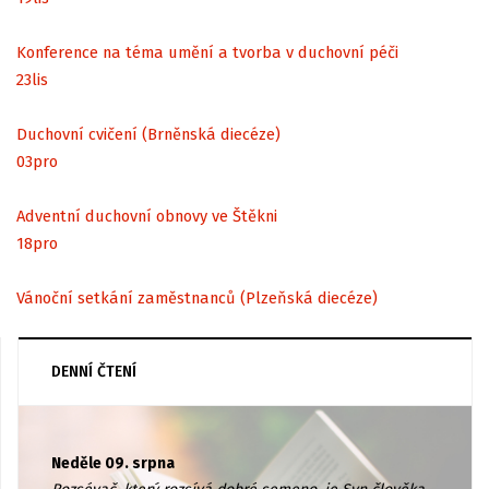
Konference na téma umění a tvorba v duchovní péči
23
lis
Duchovní cvičení (Brněnská diecéze)
03
pro
Adventní duchovní obnovy ve Štěkni
18
pro
Vánoční setkání zaměstnanců (Plzeňská diecéze)
DENNÍ ČTENÍ
Neděle 09. srpna