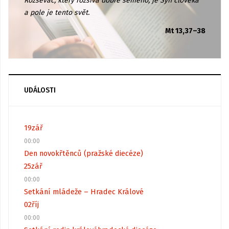
Rozsévač, který rozsívá dobré semeno, je Syn člověka
a pole je tento svět.
Mt 13,37–38
UDÁLOSTI
19
zář
00:00
Den novokřtěnců (pražské diecéze)
25
zář
00:00
Setkání mládeže – Hradec Králové
02
říj
00:00