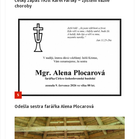
Český zápas 1926: Karel Farský – zjištění vážné
choroby
5
Odešla sestra farářka Alena Plocarová