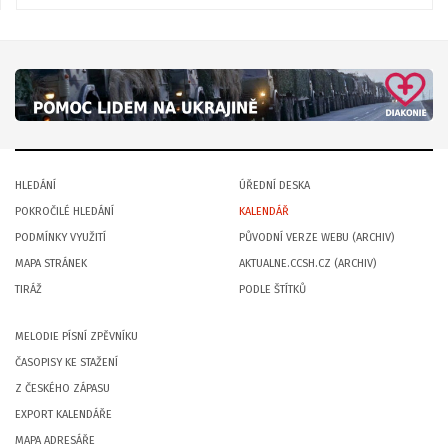
HLEDÁNÍ
ÚŘEDNÍ DESKA
POKROČILÉ HLEDÁNÍ
KALENDÁŘ
PODMÍNKY VYUŽITÍ
PŮVODNÍ VERZE WEBU (ARCHIV)
MAPA STRÁNEK
AKTUALNE.CCSH.CZ (ARCHIV)
TIRÁŽ
PODLE ŠTÍTKŮ
MELODIE PÍSNÍ ZPĚVNÍKU
ČASOPISY KE STAŽENÍ
Z ČESKÉHO ZÁPASU
EXPORT KALENDÁŘE
MAPA ADRESÁŘE