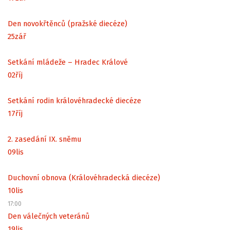
Den novokřtěnců (pražské diecéze)
25
zář
Setkání mládeže – Hradec Králové
02
říj
Setkání rodin královéhradecké diecéze
17
říj
2. zasedání IX. sněmu
09
lis
Duchovní obnova (Královéhradecká diecéze)
10
lis
17:00
Den válečných veteránů
19
lis