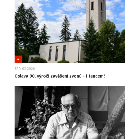
4
SRP, 03 2026
Oslava 90. výročí zavěšení zvonů - i tancem!