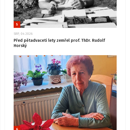
5
SRP, 04 2026
Před pětadvaceti lety zemřel prof. ThDr. Rudolf
Horský
6