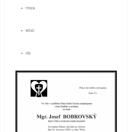
TÝDEN
MĚSÍC
VŠE