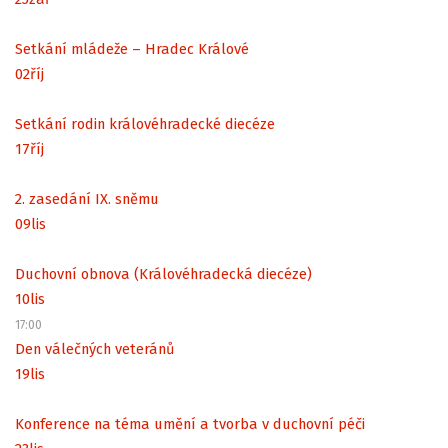
Setkání mládeže – Hradec Králové
02
říj
Setkání rodin královéhradecké diecéze
17
říj
2. zasedání IX. sněmu
09
lis
Duchovní obnova (Královéhradecká diecéze)
10
lis
17:00
Den válečných veteránů
19
lis
Konference na téma umění a tvorba v duchovní péči