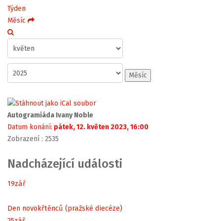
Týden
Měsíc
Měsíc
Autogramiáda Ivany Noble
Datum konání:
pátek, 12. květen 2023, 16:00
Zobrazení
: 2535
Nadcházející události
19
zář
Den novokřtěnců (pražské diecéze)
25
zář