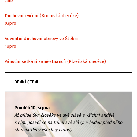
23
lis
Duchovní cvičení (Brněnská diecéze)
03
pro
Adventní duchovní obnovy ve Štěkni
18
pro
Vánoční setkání zaměstnanců (Plzeňská diecéze)
DENNÍ ČTENÍ
Pondělí 10. srpna
Až přijde Syn člověka ve své slávě a všichni andělé
s ním, posadí se na trůnu své slávy; a budou před něho
shromážděny všechny národy.