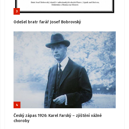
3
Odešel bratr farář Josef Bobrovský
4
Český zápas 1926: Karel Farský – zjištění vážné
choroby