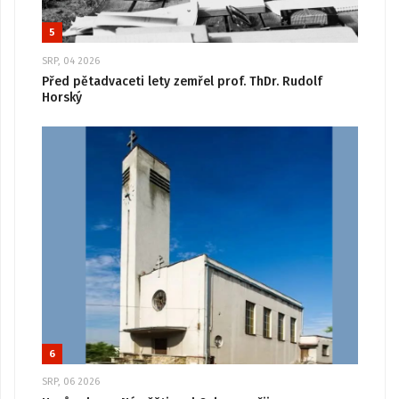
5
SRP, 04 2026
Před pětadvaceti lety zemřel prof. ThDr. Rudolf
Horský
6
SRP, 06 2026