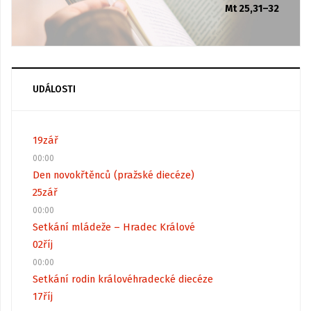
Mt 25,31–32
UDÁLOSTI
19
zář
00:00
Den novokřtěnců (pražské diecéze)
25
zář
00:00
Setkání mládeže – Hradec Králové
02
říj
00:00
Setkání rodin královéhradecké diecéze
17
říj