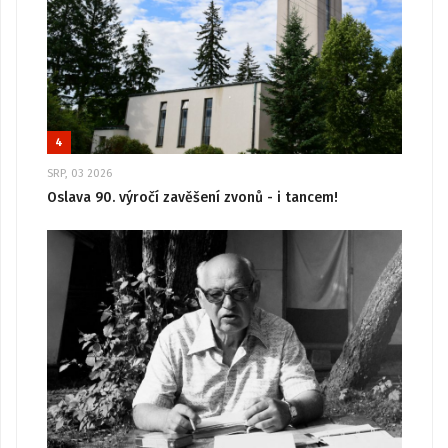
4
SRP, 03 2026
Oslava 90. výročí zavěšení zvonů - i tancem!