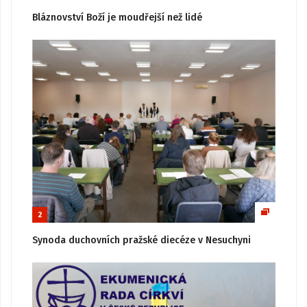
Bláznovství Boží je moudřejší než lidé
2
Synoda duchovních pražské diecéze v Nesuchyni