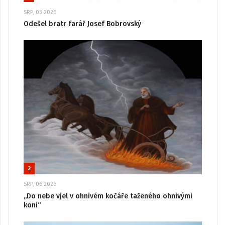
SRP, 03 2026
Odešel bratr farář Josef Bobrovský
2
SRP, 06 2026
„Do nebe vjel v ohnivém kočáře taženého ohnivými
koni“