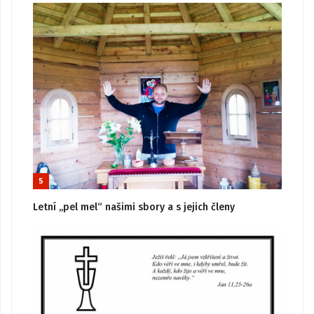
5
Letní „pel mel“ našimi sbory a s jejich členy