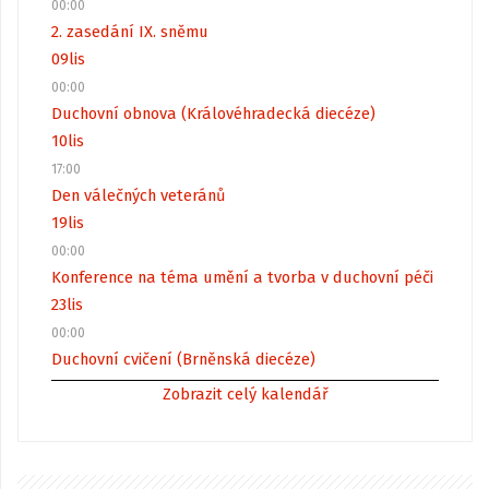
00:00
2. zasedání IX. sněmu
09
lis
00:00
Duchovní obnova (Královéhradecká diecéze)
10
lis
17:00
Den válečných veteránů
19
lis
00:00
Konference na téma umění a tvorba v duchovní péči
23
lis
00:00
Duchovní cvičení (Brněnská diecéze)
Zobrazit celý kalendář