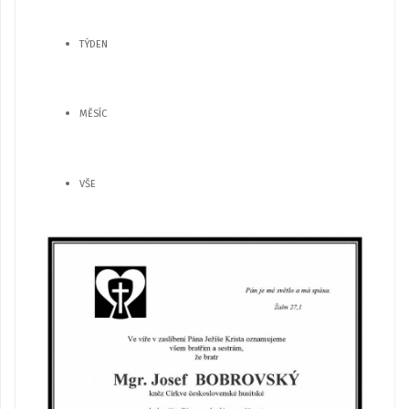
TÝDEN
MĚSÍC
VŠE