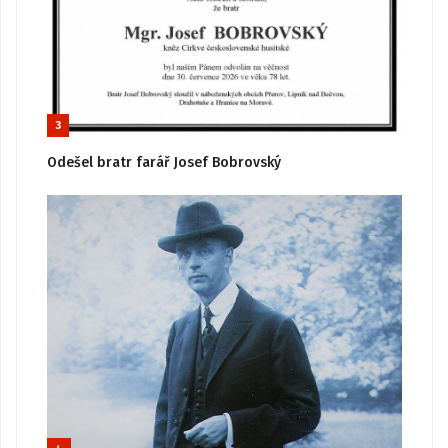
3
Odešel bratr farář Josef Bobrovský