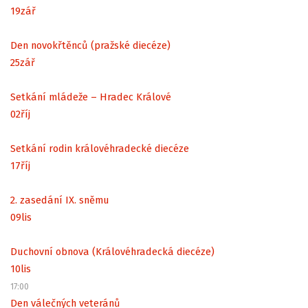
19
zář
Den novokřtěnců (pražské diecéze)
25
zář
Setkání mládeže – Hradec Králové
02
říj
Setkání rodin královéhradecké diecéze
17
říj
2. zasedání IX. sněmu
09
lis
Duchovní obnova (Královéhradecká diecéze)
10
lis
17:00
Den válečných veteránů