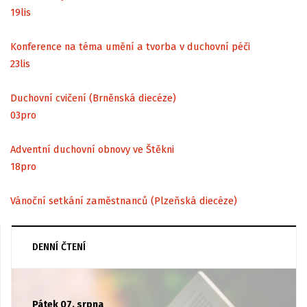
19
lis
Konference na téma umění a tvorba v duchovní péči
23
lis
Duchovní cvičení (Brněnská diecéze)
03
pro
Adventní duchovní obnovy ve Štěkni
18
pro
Vánoční setkání zaměstnanců (Plzeňská diecéze)
DENNÍ ČTENÍ
Pátek 07. srpna