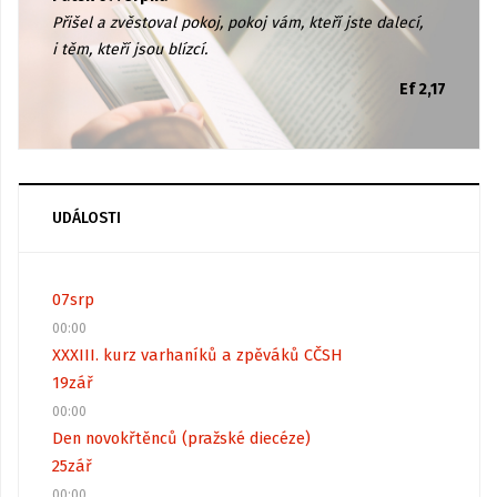
Přišel a zvěstoval pokoj, pokoj vám, kteří jste dalecí,
i těm, kteří jsou blízcí.
Ef 2,17
UDÁLOSTI
07
srp
00:00
XXXIII. kurz varhaníků a zpěváků CČSH
19
zář
00:00
Den novokřtěnců (pražské diecéze)
25
zář
00:00