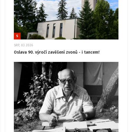
5
SRP, 03 2026
Oslava 90. výročí zavěšení zvonů - i tancem!