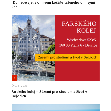
„Do nebe vjel v ohnivém kočáře taženého ohnivými
koni“
3
ČVC, 31 2026
Farského kolej – Zázemí pro studium a život v
Dejvicích