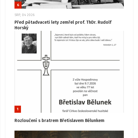
6
SRP, 04 2026
Před pětadvaceti lety zemřel prof. ThDr. Rudolf
Horský
1
Rozloučení s bratrem Břetislavem Bělunkem