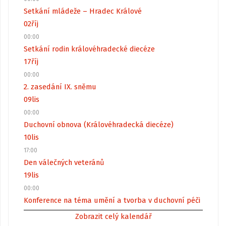
Setkání mládeže – Hradec Králové
02
říj
00:00
Setkání rodin královéhradecké diecéze
17
říj
00:00
2. zasedání IX. sněmu
09
lis
00:00
Duchovní obnova (Královéhradecká diecéze)
10
lis
17:00
Den válečných veteránů
19
lis
00:00
Konference na téma umění a tvorba v duchovní péči
Zobrazit celý kalendář