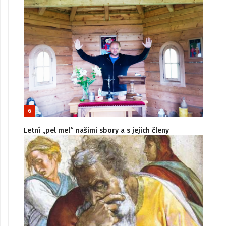
6
Letní „pel mel“ našimi sbory a s jejich členy