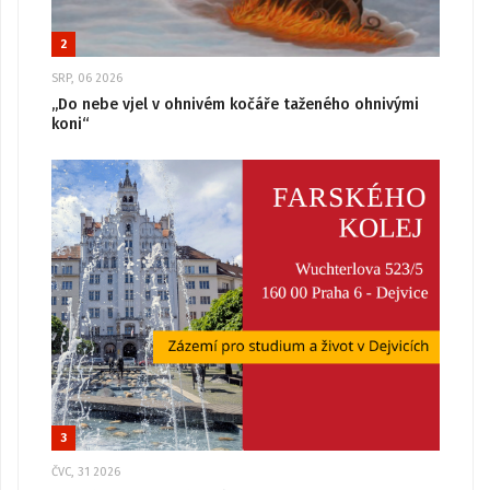
2
SRP, 06 2026
„Do nebe vjel v ohnivém kočáře taženého ohnivými
koni“
3
ČVC, 31 2026