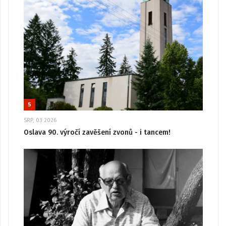
5
SRP, 03 2026
Oslava 90. výročí zavěšení zvonů - i tancem!