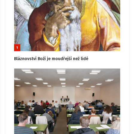
1
Bláznovství Boží je moudřejší než lidé