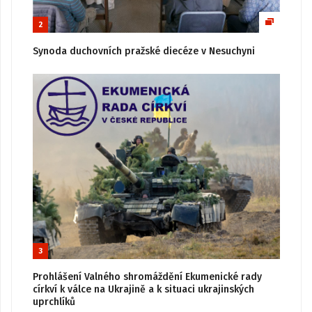
2
Synoda duchovních pražské diecéze v Nesuchyni
3
Prohlášení Valného shromáždění Ekumenické rady
církví k válce na Ukrajině a k situaci ukrajinských
uprchlíků