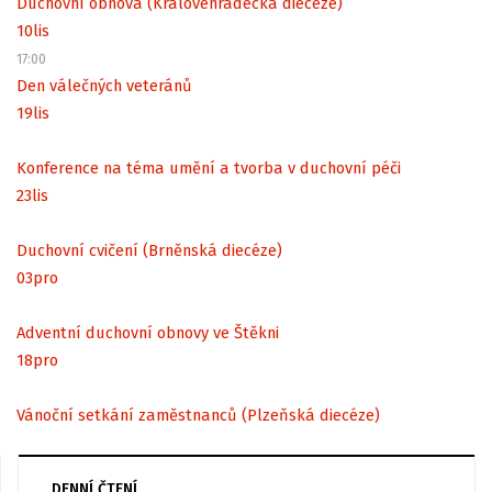
Duchovní obnova (Královéhradecká diecéze)
10
lis
17:00
Den válečných veteránů
19
lis
Konference na téma umění a tvorba v duchovní péči
23
lis
Duchovní cvičení (Brněnská diecéze)
03
pro
Adventní duchovní obnovy ve Štěkni
18
pro
Vánoční setkání zaměstnanců (Plzeňská diecéze)
DENNÍ ČTENÍ