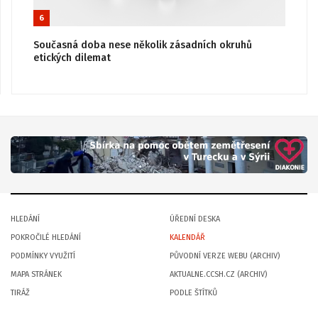
6
Současná doba nese několik zásadních okruhů
etických dilemat
HLEDÁNÍ
ÚŘEDNÍ DESKA
POKROČILÉ HLEDÁNÍ
KALENDÁŘ
PODMÍNKY VYUŽITÍ
PŮVODNÍ VERZE WEBU (ARCHIV)
MAPA STRÁNEK
AKTUALNE.CCSH.CZ (ARCHIV)
TIRÁŽ
PODLE ŠTÍTKŮ