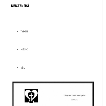
NEJČTENĚJŠÍ
TÝDEN
MĚSÍC
VŠE