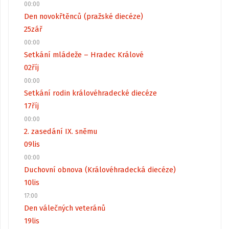
00:00
Den novokřtěnců (pražské diecéze)
25
zář
00:00
Setkání mládeže – Hradec Králové
02
říj
00:00
Setkání rodin královéhradecké diecéze
17
říj
00:00
2. zasedání IX. sněmu
09
lis
00:00
Duchovní obnova (Královéhradecká diecéze)
10
lis
17:00
Den válečných veteránů
19
lis