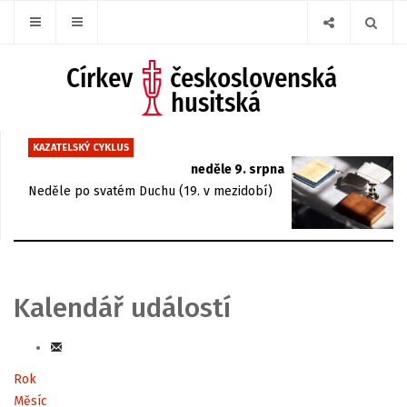
KAZATELSKÝ CYKLUS
neděle 9. srpna
Neděle po svatém Duchu (19. v mezidobí)
Kalendář událostí
Rok
Měsíc