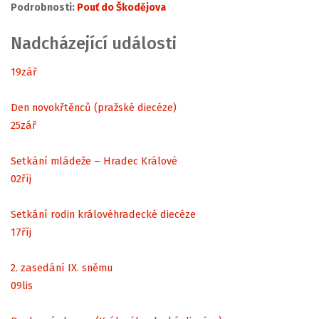
Podrobnosti:
Pouť do Škodějova
Nadcházející události
19
zář
Den novokřtěnců (pražské diecéze)
25
zář
Setkání mládeže – Hradec Králové
02
říj
Setkání rodin královéhradecké diecéze
17
říj
2. zasedání IX. sněmu
09
lis