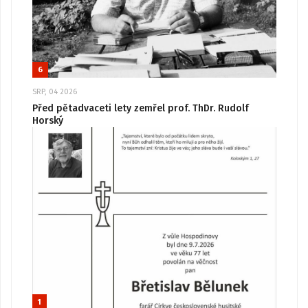
6
SRP, 04 2026
Před pětadvaceti lety zemřel prof. ThDr. Rudolf
Horský
1