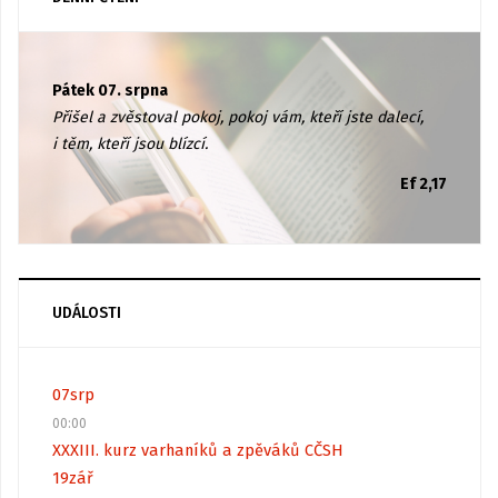
Pátek 07. srpna
Přišel a zvěstoval pokoj, pokoj vám, kteří jste dalecí,
i těm, kteří jsou blízcí.
Ef 2,17
UDÁLOSTI
07
srp
00:00
XXXIII. kurz varhaníků a zpěváků CČSH
19
zář