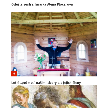
Odešla sestra farářka Alena Plocarová
6
Letní „pel mel“ našimi sbory a s jejich členy