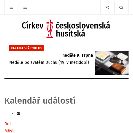
KAZATELSKÝ CYKLUS
neděle 9. srpna
Neděle po svatém Duchu (19. v mezidobí)
Kalendář událostí
Rok
Měsíc