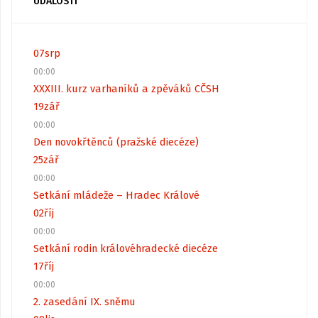
UDÁLOSTI
07
srp
00:00
XXXIII. kurz varhaníků a zpěváků CČSH
19
zář
00:00
Den novokřtěnců (pražské diecéze)
25
zář
00:00
Setkání mládeže – Hradec Králové
02
říj
00:00
Setkání rodin královéhradecké diecéze
17
říj
00:00
2. zasedání IX. sněmu