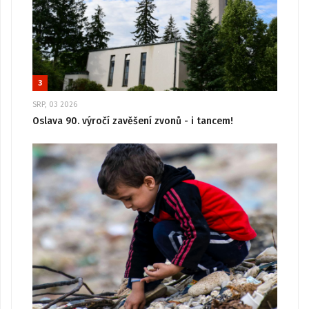
3
SRP, 03 2026
Oslava 90. výročí zavěšení zvonů - i tancem!