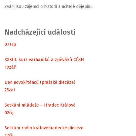
Zváni jsou zájemci o historii a učitelé dějepisu.
Nadcházející události
07
srp
XXXIII. kurz varhaníků a zpěváků CČSH
19
zář
Den novokřtěnců (pražské diecéze)
25
zář
Setkání mládeže – Hradec Králové
02
říj
Setkání rodin královéhradecké diecéze
17
říj