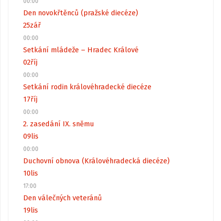
00:00
Den novokřtěnců (pražské diecéze)
25
zář
00:00
Setkání mládeže – Hradec Králové
02
říj
00:00
Setkání rodin královéhradecké diecéze
17
říj
00:00
2. zasedání IX. sněmu
09
lis
00:00
Duchovní obnova (Královéhradecká diecéze)
10
lis
17:00
Den válečných veteránů
19
lis