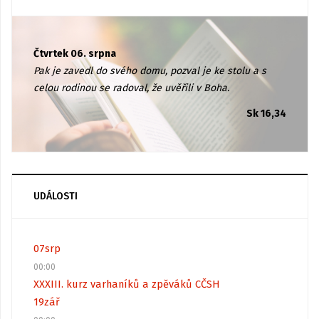
Čtvrtek 06. srpna
Pak je zavedl do svého domu, pozval je ke stolu a s
celou rodinou se radoval, že uvěřili v Boha.
Sk 16,34
UDÁLOSTI
07
srp
00:00
XXXIII. kurz varhaníků a zpěváků CČSH
19
zář