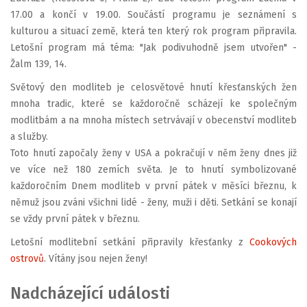
17.00 a končí v 19.00. Součástí programu je seznámení s
kulturou a situací země, která ten který rok program připravila.
Letošní program má téma: "Jak podivuhodně jsem utvořen" -
Žalm 139, 14.
Světový den modliteb je celosvětové hnutí křesťanských žen
mnoha tradic, které se každoročně scházejí ke společným
modlitbám a na mnoha místech setrvávají v obecenství modliteb
a služby.
Toto hnutí započaly ženy v USA a pokračují v něm ženy dnes již
ve více než 180 zemích světa. Je to hnutí symbolizované
každoročním Dnem modliteb v první pátek v měsíci březnu, k
němuž jsou zváni všichni lidé - ženy, muži i děti. Setkání se konají
se vždy první pátek v březnu.
Letošní modlitební setkání připravily křesťanky z
Cookových
ostrovů
. Vítány jsou nejen ženy!
Nadcházející události