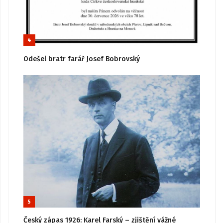
4
Odešel bratr farář Josef Bobrovský
5
Český zápas 1926: Karel Farský – zjištění vážné