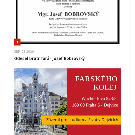
1
SRP, 03 2026
Odešel bratr farář Josef Bobrovský