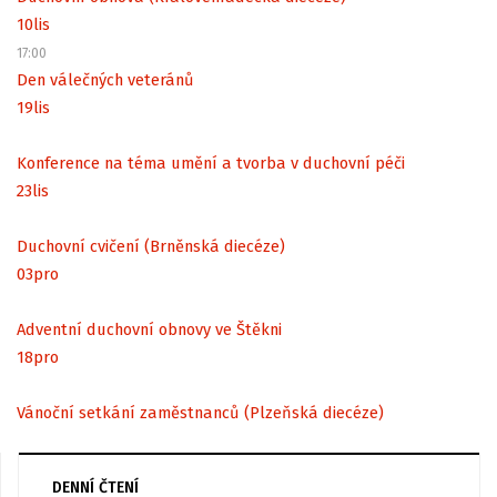
10
lis
17:00
Den válečných veteránů
19
lis
Konference na téma umění a tvorba v duchovní péči
23
lis
Duchovní cvičení (Brněnská diecéze)
03
pro
Adventní duchovní obnovy ve Štěkni
18
pro
Vánoční setkání zaměstnanců (Plzeňská diecéze)
DENNÍ ČTENÍ