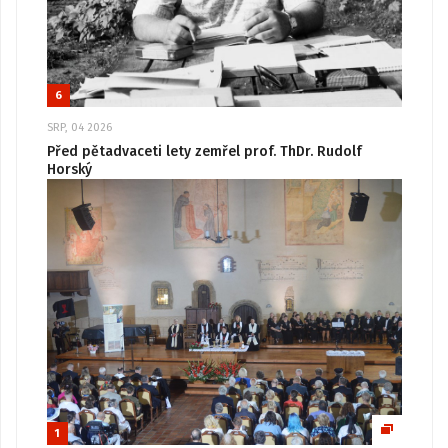
6
SRP, 04 2026
Před pětadvaceti lety zemřel prof. ThDr. Rudolf
Horský
1