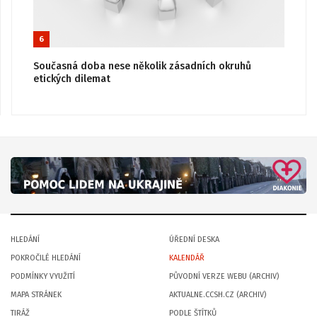
6
Současná doba nese několik zásadních okruhů
etických dilemat
HLEDÁNÍ
ÚŘEDNÍ DESKA
POKROČILÉ HLEDÁNÍ
KALENDÁŘ
PODMÍNKY VYUŽITÍ
PŮVODNÍ VERZE WEBU (ARCHIV)
MAPA STRÁNEK
AKTUALNE.CCSH.CZ (ARCHIV)
TIRÁŽ
PODLE ŠTÍTKŮ