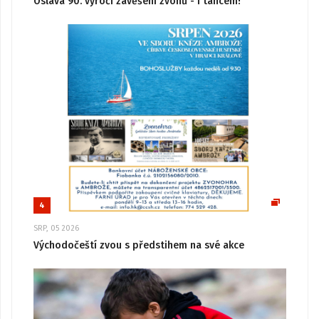
Oslava 90. výročí zavěšení zvonů - i tancem!
4
SRP, 05 2026
Východočeští zvou s předstihem na své akce