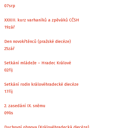
07
srp
XXXIII. kurz varhaníků a zpěváků CČSH
19
zář
Den novokřtěnců (pražské diecéze)
25
zář
Setkání mládeže – Hradec Králové
02
říj
Setkání rodin královéhradecké diecéze
17
říj
2. zasedání IX. sněmu
09
lis
Duchovní obnova (Královéhradecká diecéze)