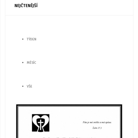
NEJČTENĚJŠÍ
TÝDEN
MĚSÍC
VŠE