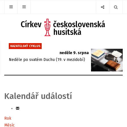
KAZATELSKÝ CYKLUS
neděle 9. srpna
Neděle po svatém Duchu (19. v mezidobí)
Kalendář událostí
Rok
Měsíc