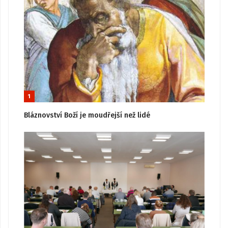
1
Bláznovství Boží je moudřejší než lidé