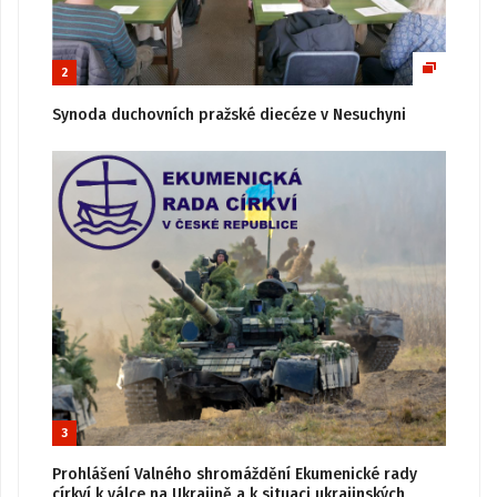
2
Synoda duchovních pražské diecéze v Nesuchyni
3
Prohlášení Valného shromáždění Ekumenické rady
církví k válce na Ukrajině a k situaci ukrajinských