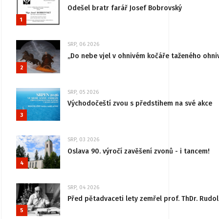
Odešel bratr farář Josef Bobrovský
1
SRP, 06 2026
„Do nebe vjel v ohnivém kočáře taženého ohni
2
SRP, 05 2026
Východočeští zvou s předstihem na své akce
3
SRP, 03 2026
Oslava 90. výročí zavěšení zvonů - i tancem!
4
SRP, 04 2026
Před pětadvaceti lety zemřel prof. ThDr. Rudo
5