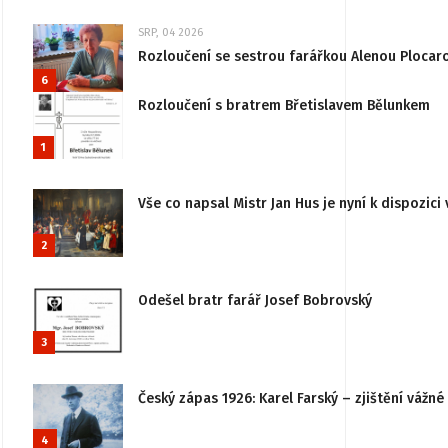
SRP, 04 2026
Rozloučení se sestrou farářkou Alenou Plocar
6
Rozloučení s bratrem Břetislavem Bělunkem
1
Vše co napsal Mistr Jan Hus je nyní k dispozici 
2
Odešel bratr farář Josef Bobrovský
3
Český zápas 1926: Karel Farský – zjištění vážn
4