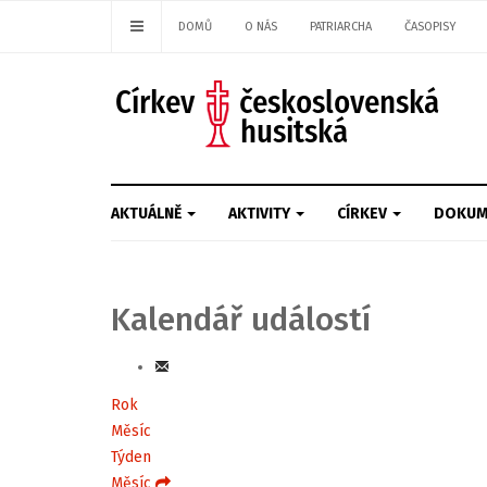
DOMŮ
O NÁS
PATRIARCHA
ČASOPISY
AKTUÁLNĚ
AKTIVITY
CÍRKEV
DOKUM
Kalendář událostí
Rok
Měsíc
Týden
Měsíc