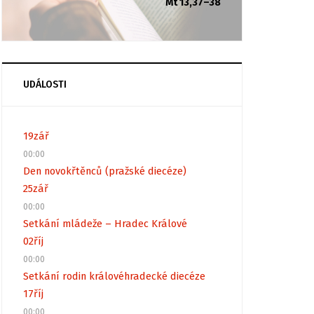
Mt 13,37–38
UDÁLOSTI
19
zář
00:00
Den novokřtěnců (pražské diecéze)
25
zář
00:00
Setkání mládeže – Hradec Králové
02
říj
00:00
Setkání rodin královéhradecké diecéze
17
říj
00:00