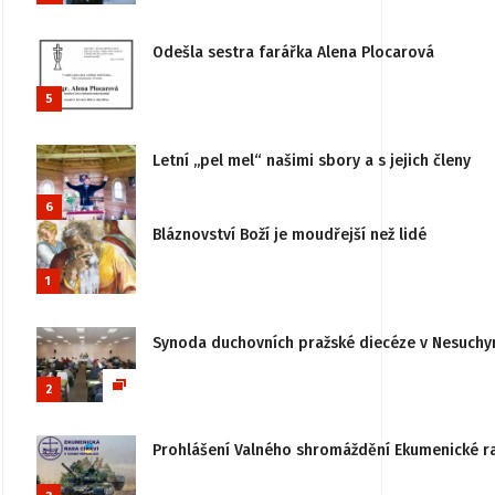
Odešla sestra farářka Alena Plocarová
5
Letní „pel mel“ našimi sbory a s jejich členy
6
Bláznovství Boží je moudřejší než lidé
1
Synoda duchovních pražské diecéze v Nesuchy
2
Prohlášení Valného shromáždění Ekumenické rady