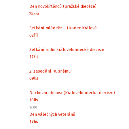
Den novokřtěnců (pražské diecéze)
25
zář
Setkání mládeže – Hradec Králové
02
říj
Setkání rodin královéhradecké diecéze
17
říj
2. zasedání IX. sněmu
09
lis
Duchovní obnova (Královéhradecká diecéze)
10
lis
17:00
Den válečných veteránů
19
lis