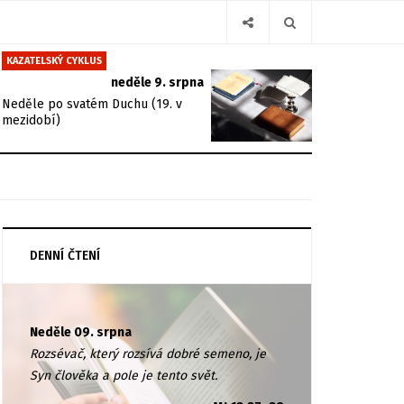
KAZATELSKÝ CYKLUS
neděle 9. srpna
Neděle po svatém Duchu (19. v
mezidobí)
DENNÍ ČTENÍ
Neděle 09. srpna
Rozsévač, který rozsívá dobré semeno, je
Syn člověka a pole je tento svět.