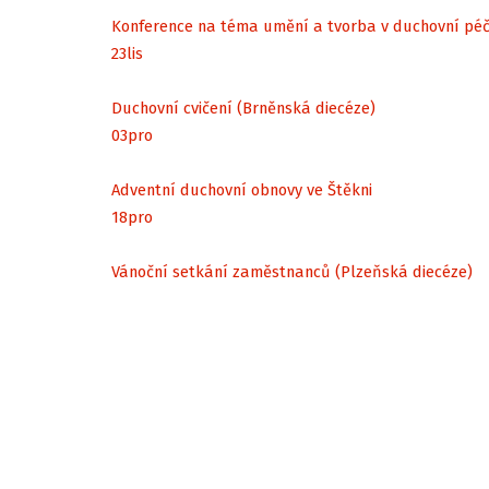
Konference na téma umění a tvorba v duchovní péč
23
lis
Duchovní cvičení (Brněnská diecéze)
03
pro
Adventní duchovní obnovy ve Štěkni
18
pro
Vánoční setkání zaměstnanců (Plzeňská diecéze)