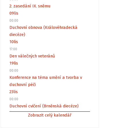
2. zasedání IX. sněmu
09
lis
00:00
Duchovní obnova (Královéhradecká
diecéze)
10
lis
17:00
Den válečných veteránů
19
lis
00:00
Konference na téma umění a tvorba v
duchovní péči
23
lis
00:00
Duchovní cvičení (Brněnská diecéze)
Zobrazit celý kalendář