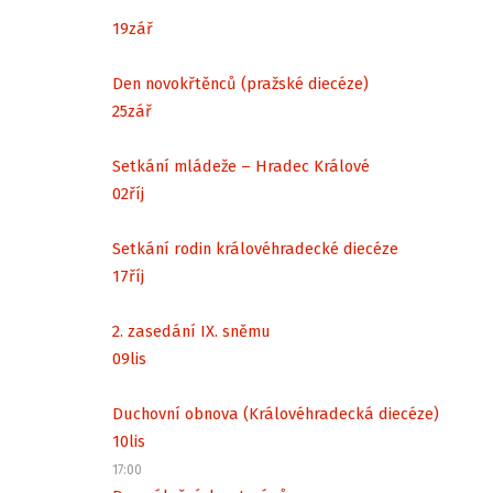
19
zář
Den novokřtěnců (pražské diecéze)
25
zář
Setkání mládeže – Hradec Králové
02
říj
Setkání rodin královéhradecké diecéze
17
říj
2. zasedání IX. sněmu
09
lis
Duchovní obnova (Královéhradecká diecéze)
10
lis
17:00