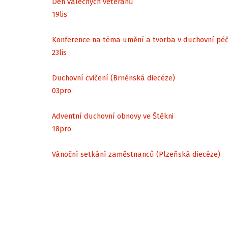
Den válečných veteránů
19
lis
Konference na téma umění a tvorba v duchovní péč
23
lis
Duchovní cvičení (Brněnská diecéze)
03
pro
Adventní duchovní obnovy ve Štěkni
18
pro
Vánoční setkání zaměstnanců (Plzeňská diecéze)