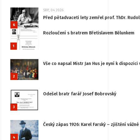
SRP, 04 2026
Před pětadvaceti lety zemřel prof. ThDr. Rudo
6
Rozloučení s bratrem Břetislavem Bělunkem
1
Vše co napsal Mistr Jan Hus je nyní k dispozici 
2
Odešel bratr farář Josef Bobrovský
3
Český zápas 1926: Karel Farský – zjištění vážn
4