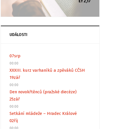
Ef 2,17
UDÁLOSTI
07
srp
00:00
XXXIII. kurz varhaníků a zpěváků CČSH
19
zář
00:00
Den novokřtěnců (pražské diecéze)
25
zář
00:00
Setkání mládeže – Hradec Králové
02
říj
00:00