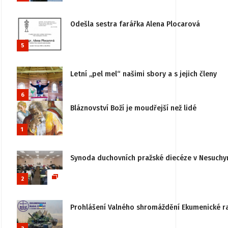
Odešla sestra farářka Alena Plocarová
5
Letní „pel mel“ našimi sbory a s jejich členy
6
Bláznovství Boží je moudřejší než lidé
1
Synoda duchovních pražské diecéze v Nesuchy
2
Prohlášení Valného shromáždění Ekumenické rady