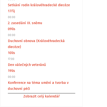
Setkání rodin královéhradecké diecéze
17
říj
00:00
2. zasedání IX. sněmu
09
lis
00:00
Duchovní obnova (Královéhradecká
diecéze)
10
lis
17:00
Den válečných veteránů
19
lis
00:00
Konference na téma umění a tvorba v
duchovní péči
Zobrazit celý kalendář