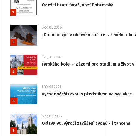
Odešel bratr farář Josef Bobrovský
1
SRP, 06 2026
„Do nebe vjel v ohnivém kočáře taženého ohni
2
ČVC, 31 2026
Farského kolej – Zázemí pro studium a život v 
3
SRP, 05 2026
Východočeští zvou s předstihem na své akce
4
SRP, 03 2026
Oslava 90. výročí zavěšení zvonů - i tancem!
5