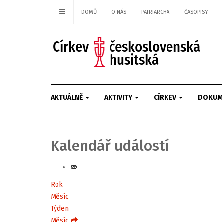
DOMŮ
O NÁS
PATRIARCHA
ČASOPISY
AKTUÁLNĚ
AKTIVITY
CÍRKEV
DOKUM
Kalendář událostí
Rok
Měsíc
Týden
Měsíc