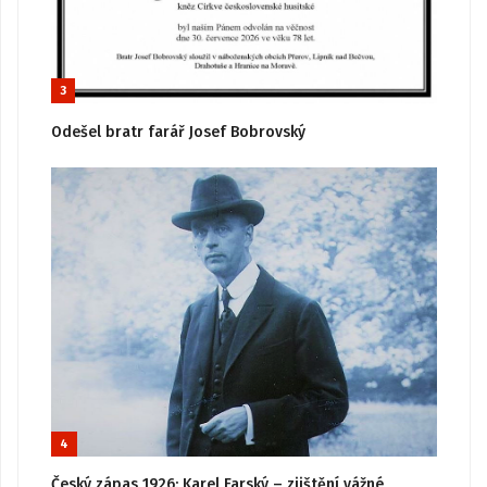
3
Odešel bratr farář Josef Bobrovský
4
Český zápas 1926: Karel Farský – zjištění vážné