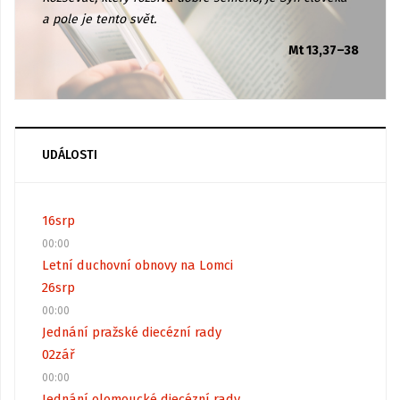
a pole je tento svět.
Mt 13,37–38
UDÁLOSTI
16
srp
00:00
Letní duchovní obnovy na Lomci
26
srp
00:00
Jednání pražské diecézní rady
02
zář
00:00
Jednání olomoucké diecézní rady