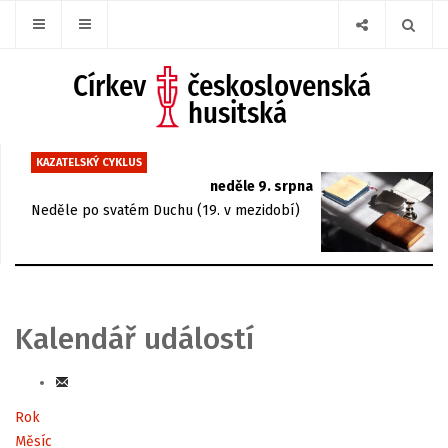
KAZATELSKÝ CYKLUS
neděle 9. srpna
Neděle po svatém Duchu (19. v mezidobí)
Kalendář událostí
Rok
Měsíc