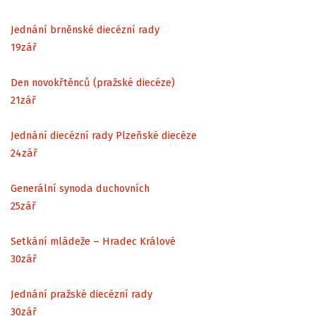
Jednání brněnské diecézní rady
19
zář
Den novokřtěnců (pražské diecéze)
21
zář
Jednání diecézní rady Plzeňské diecéze
24
zář
Generální synoda duchovních
25
zář
Setkání mládeže – Hradec Králové
30
zář
Jednání pražské diecézní rady
30
zář