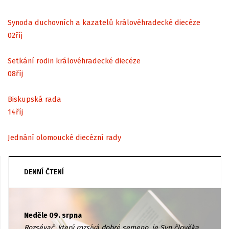
Synoda duchovních a kazatelů královéhradecké diecéze
02
říj
Setkání rodin královéhradecké diecéze
08
říj
Biskupská rada
14
říj
Jednání olomoucké diecézní rady
DENNÍ ČTENÍ
Neděle 09. srpna
Rozsévač, který rozsívá dobré semeno, je Syn člověka