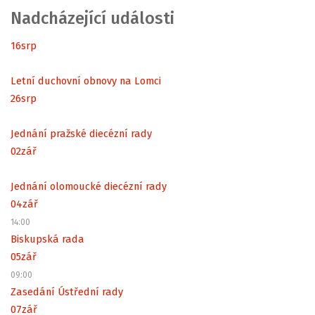
Nadcházející události
16
srp
Letní duchovní obnovy na Lomci
26
srp
Jednání pražské diecézní rady
02
zář
Jednání olomoucké diecézní rady
04
zář
14:00
Biskupská rada
05
zář
09:00
Zasedání Ústřední rady
07
zář