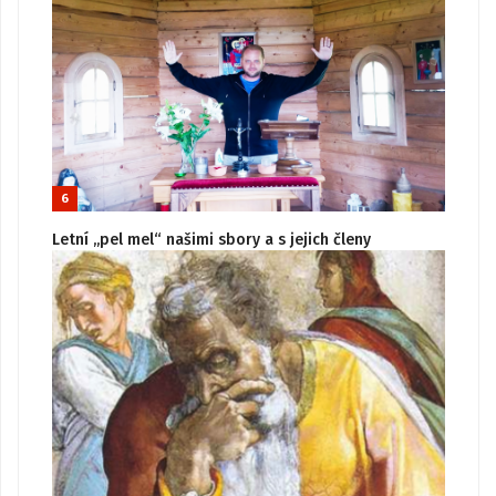
6
Letní „pel mel“ našimi sbory a s jejich členy