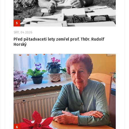
5
SRP, 04 2026
Před pětadvaceti lety zemřel prof. ThDr. Rudolf
Horský
6