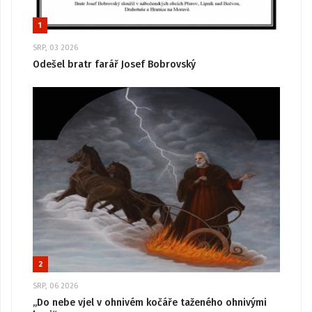
1
SRP, 03 2026
Odešel bratr farář Josef Bobrovský
2
SRP, 06 2026
„Do nebe vjel v ohnivém kočáře taženého ohnivými