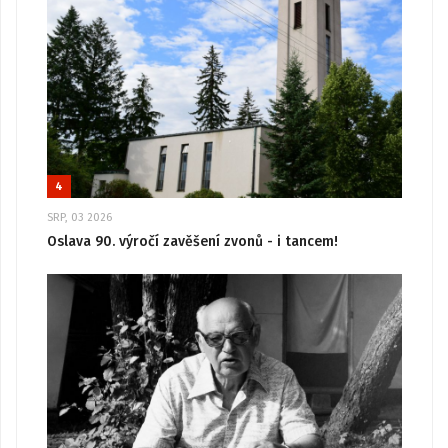
4
SRP, 03 2026
Oslava 90. výročí zavěšení zvonů - i tancem!