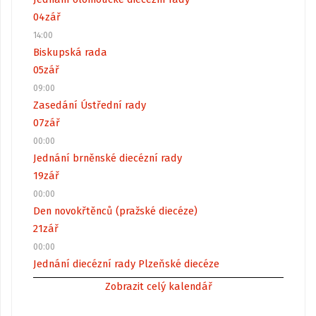
04
zář
14:00
Biskupská rada
05
zář
09:00
Zasedání Ústřední rady
07
zář
00:00
Jednání brněnské diecézní rady
19
zář
00:00
Den novokřtěnců (pražské diecéze)
21
zář
00:00
Jednání diecézní rady Plzeňské diecéze
Zobrazit celý kalendář