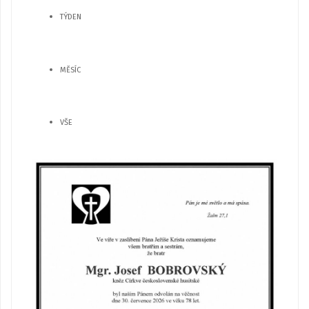
TÝDEN
MĚSÍC
VŠE