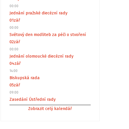
00:00
Jednání pražské diecézní rady
01
zář
00:00
Světový den modliteb za péči o stvoření
02
zář
00:00
Jednání olomoucké diecézní rady
04
zář
14:00
Biskupská rada
05
zář
09:00
Zasedání Ústřední rady
Zobrazit celý kalendář