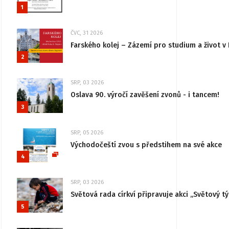
1
ČVC, 31 2026
Farského kolej – Zázemí pro studium a život v 
2
SRP, 03 2026
Oslava 90. výročí zavěšení zvonů - i tancem!
3
SRP, 05 2026
Východočeští zvou s předstihem na své akce
4
SRP, 03 2026
Světová rada církví připravuje akci „Světový tý
5