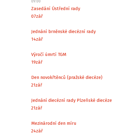
09:00
Zasedání Ústřední rady
07
zář
Jednání brněnské diecézní rady
14
zář
Výročí úmrtí TGM
19
zář
Den novokřtěnců (pražské diecéze)
21
zář
Jednání diecézní rady Plzeňské diecéze
21
zář
Mezinárodní den míru
24
zář