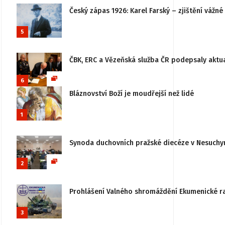
Český zápas 1926: Karel Farský – zjištění vážn
5
ČBK, ERC a Vězeňská služba ČR podepsaly aktu
6
Bláznovství Boží je moudřejší než lidé
1
Synoda duchovních pražské diecéze v Nesuchy
2
Prohlášení Valného shromáždění Ekumenické rady
3