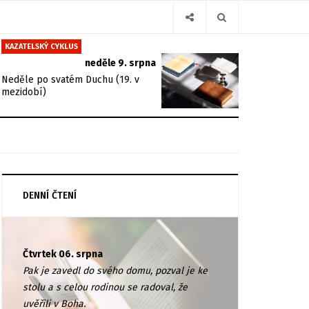
KAZATELSKÝ CYKLUS
neděle 9. srpna
Neděle po svatém Duchu (19. v
mezidobí)
DENNÍ ČTENÍ
Čtvrtek 06. srpna
Pak je zavedl do svého domu, pozval je ke
stolu a s celou rodinou se radoval, že
uvěřili v Boha.