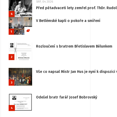
SRP, 04 2026
Před pětadvaceti lety zemřel prof. ThDr. Rudo
6
V Betlémské kapli o pokoře a smíření
1
Rozloučení s bratrem Břetislavem Bělunkem
2
Vše co napsal Mistr Jan Hus je nyní k dispozici 
3
Odešel bratr farář Josef Bobrovský
4