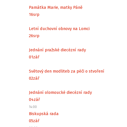
Památka Marie, matky Páně
16
srp
Letní duchovní obnovy na Lomci
26
srp
Jednání pražské diecézní rady
01
zář
Světový den modliteb za péči o stvoření
02
zář
Jednání olomoucké diecézní rady
04
zář
14:00
Biskupská rada
05
zář