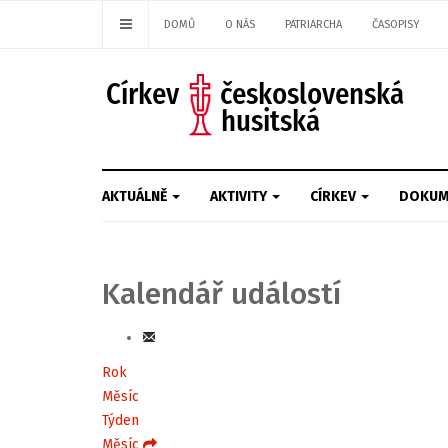
DOMŮ
O NÁS
PATRIARCHA
ČASOPISY
AKTUÁLNĚ
AKTIVITY
CÍRKEV
DOKUM
Kalendář událostí
Rok
Měsíc
Týden
Měsíc