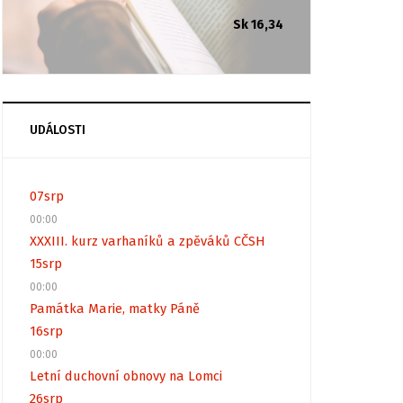
Sk 16,34
UDÁLOSTI
07
srp
00:00
XXXIII. kurz varhaníků a zpěváků CČSH
15
srp
00:00
Památka Marie, matky Páně
16
srp
00:00
Letní duchovní obnovy na Lomci
26
srp