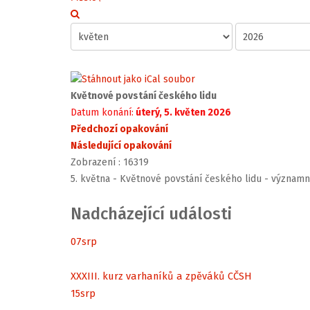
Květnové povstání českého lidu
Datum konání:
úterý, 5. květen 2026
Předchozí opakování
Následující opakování
Zobrazení
: 16319
5. května - Květnové povstání českého lidu - význam
Nadcházející události
07
srp
XXXIII. kurz varhaníků a zpěváků CČSH
15
srp