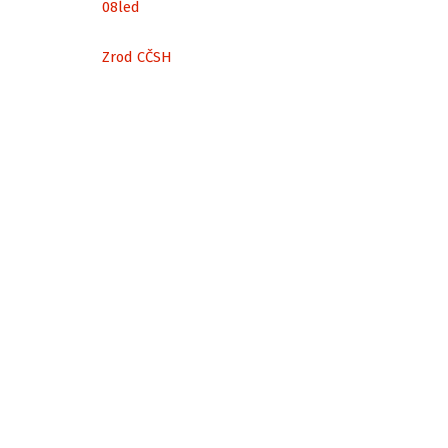
08
led
Zrod CČSH