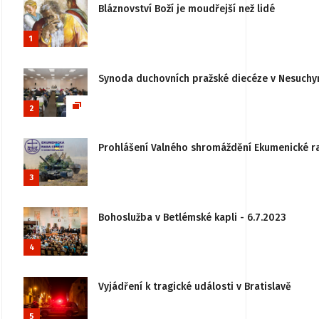
Bláznovství Boží je moudřejší než lidé
1
Synoda duchovních pražské diecéze v Nesuchy
2
Prohlášení Valného shromáždění Ekumenické rady
3
Bohoslužba v Betlémské kapli - 6.7.2023
4
Vyjádření k tragické události v Bratislavě
5