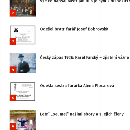
Vše co napsal Mistr Jan Hus je nyní k dispozici 
2
Odešel bratr farář Josef Bobrovský
3
Český zápas 1926: Karel Farský – zjištění vážn
4
Odešla sestra farářka Alena Plocarová
5
Letní „pel mel“ našimi sbory a s jejich členy
6