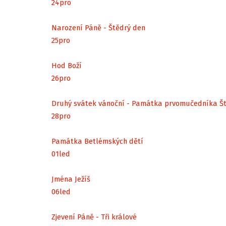
24
pro
Narození Páně - Štědrý den
25
pro
Hod Boží
26
pro
Druhý svátek vánoční - Památka prvomučedníka Š
28
pro
Památka Betlémských dětí
01
led
Jména Ježíš
06
led
Zjevení Páně - Tři králové