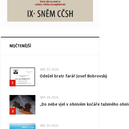
NEJČTENĚJŠÍ
SRP, 03 2026
Odešel bratr farář Josef Bobrovský
1
SRP, 06 2026
„Do nebe vjel v ohnivém kočáře taženého ohni
2
SRP, 05 2026