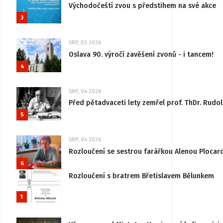
Východočeští zvou s předstihem na své akce
3
SRP, 03 2026
Oslava 90. výročí zavěšení zvonů - i tancem!
4
SRP, 04 2026
Před pětadvaceti lety zemřel prof. ThDr. Rudo
5
SRP, 04 2026
Rozloučení se sestrou farářkou Alenou Plocar
6
Rozloučení s bratrem Břetislavem Bělunkem
1