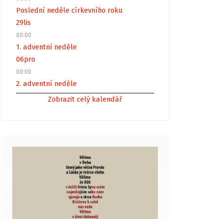
Poslední neděle církevního roku
29
lis
00:00
1. adventní neděle
06
pro
00:00
2. adventní neděle
Zobrazit celý kalendář