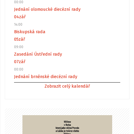
00:00
Jednání olomoucké diecézní rady
04
zář
14:00
Biskupská rada
05
zář
09:00
Zasedání Ústřední rady
07
zář
00:00
Jednání brněnské diecézní rady
Zobrazit celý kalendář