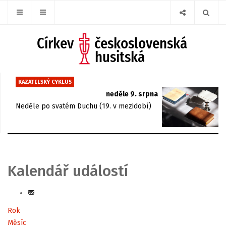
KAZATELSKÝ CYKLUS
neděle 9. srpna
Neděle po svatém Duchu (19. v mezidobí)
Kalendář událostí
Rok
Měsíc