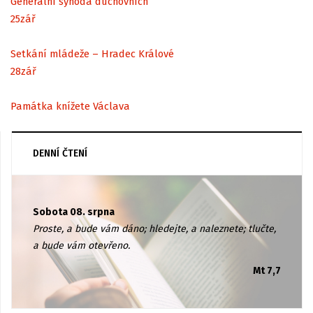
Generální synoda duchovních
25
zář
Setkání mládeže – Hradec Králové
28
zář
Památka knížete Václava
DENNÍ ČTENÍ
Sobota 08. srpna
Proste, a bude vám dáno; hledejte, a naleznete; tlučte,
a bude vám otevřeno.
Mt 7,7