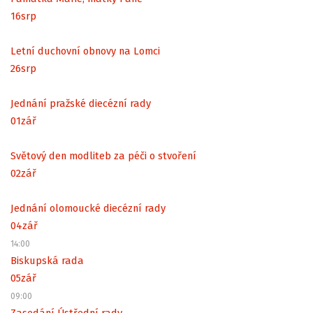
16
srp
Letní duchovní obnovy na Lomci
26
srp
Jednání pražské diecézní rady
01
zář
Světový den modliteb za péči o stvoření
02
zář
Jednání olomoucké diecézní rady
04
zář
14:00
Biskupská rada
05
zář
09:00
Zasedání Ústřední rady