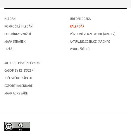
HLEDÁNÍ
ÚŘEDNÍ DESKA
POKROČILÉ HLEDÁNÍ
KALENDÁŘ
PODMÍNKY VYUŽITÍ
PŮVODNÍ VERZE WEBU (ARCHIV)
MAPA STRÁNEK
AKTUALNE.CCSH.CZ (ARCHIV)
TIRÁŽ
PODLE ŠTÍTKŮ
MELODIE PÍSNÍ ZPĚVNÍKU
ČASOPISY KE STAŽENÍ
Z ČESKÉHO ZÁPASU
EXPORT KALENDÁŘE
MAPA ADRESÁŘE