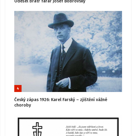
Odešel bratr farář Josef Bobrovský
4
Český zápas 1926: Karel Farský – zjištění vážné
choroby