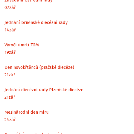
07
zář
Jednání brněnské diecézní rady
14
zář
Výročí úmrtí TGM
19
zář
Den novokřtěnců (pražské diecéze)
21
zář
Jednání diecézní rady Plzeňské diecéze
21
zář
Mezinárodní den míru
24
zář