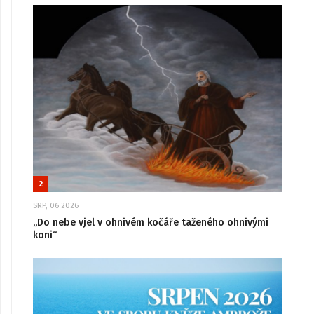
2
SRP, 06 2026
„Do nebe vjel v ohnivém kočáře taženého ohnivými
koni“