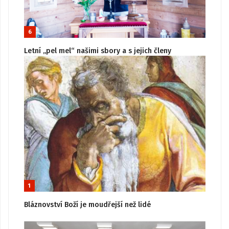
6
Letní „pel mel“ našimi sbory a s jejich členy
1
Bláznovství Boží je moudřejší než lidé