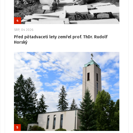
4
SRP, 04 2026
Před pětadvaceti lety zemřel prof. ThDr. Rudolf
Horský
5