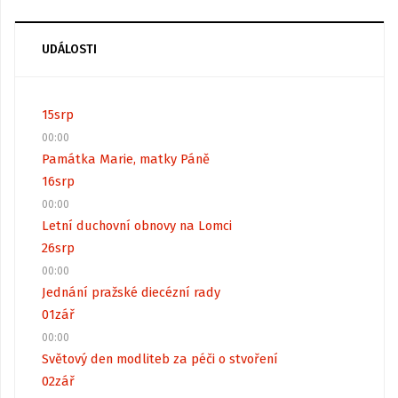
UDÁLOSTI
15
srp
00:00
Památka Marie, matky Páně
16
srp
00:00
Letní duchovní obnovy na Lomci
26
srp
00:00
Jednání pražské diecézní rady
01
zář
00:00
Světový den modliteb za péči o stvoření
02
zář