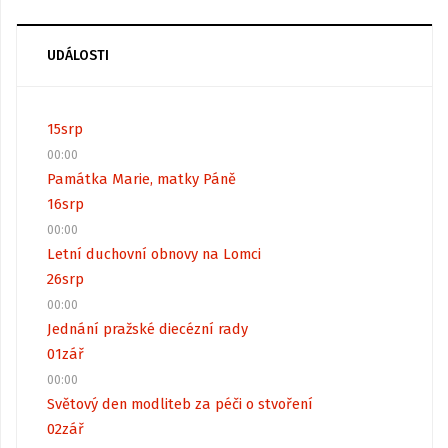
UDÁLOSTI
15
srp
00:00
Památka Marie, matky Páně
16
srp
00:00
Letní duchovní obnovy na Lomci
26
srp
00:00
Jednání pražské diecézní rady
01
zář
00:00
Světový den modliteb za péči o stvoření
02
zář