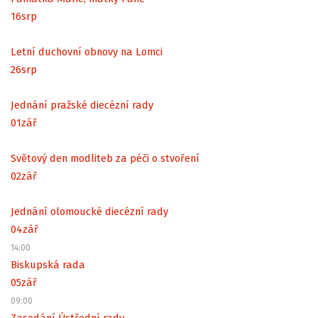
16
srp
Letní duchovní obnovy na Lomci
26
srp
Jednání pražské diecézní rady
01
zář
Světový den modliteb za péči o stvoření
02
zář
Jednání olomoucké diecézní rady
04
zář
14:00
Biskupská rada
05
zář
09:00
Zasedání Ústřední rady