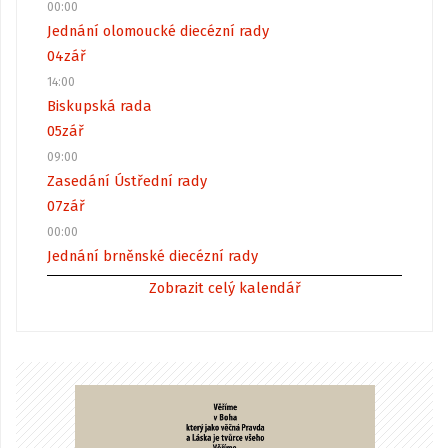
00:00
Jednání olomoucké diecézní rady
04
zář
14:00
Biskupská rada
05
zář
09:00
Zasedání Ústřední rady
07
zář
00:00
Jednání brněnské diecézní rady
Zobrazit celý kalendář