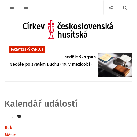
KAZATELSKÝ CYKLUS
neděle 9. srpna
Neděle po svatém Duchu (19. v mezidobí)
Kalendář událostí
Rok
Měsíc