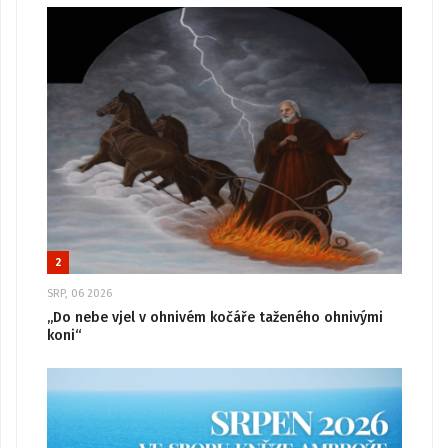
2
SRP, 06 2026
„Do nebe vjel v ohnivém kočáře taženého ohnivými
koni“