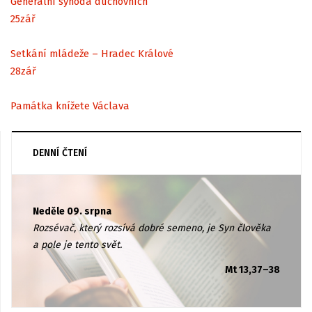
Generální synoda duchovních
25
zář
Setkání mládeže – Hradec Králové
28
zář
Památka knížete Václava
DENNÍ ČTENÍ
Neděle 09. srpna
Rozsévač, který rozsívá dobré semeno, je Syn člověka
a pole je tento svět.
Mt 13,37–38