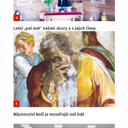
6
Letní „pel mel“ našimi sbory a s jejich členy
1
Bláznovství Boží je moudřejší než lidé