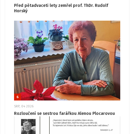
Před pětadvaceti lety zemřel prof. ThDr. Rudolf
Horský
6
SRP, 04 2026
Rozloučení se sestrou farářkou Alenou Plocarovou