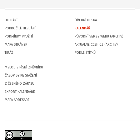
HLEDÁNÍ
ÚŘEDNÍ DESKA
POKROČILÉ HLEDÁNÍ
KALENDÁŘ
PODMÍNKY VYUŽITÍ
PŮVODNÍ VERZE WEBU (ARCHIV)
MAPA STRÁNEK
AKTUALNE.CCSH.CZ (ARCHIV)
TIRÁŽ
PODLE ŠTÍTKŮ
MELODIE PÍSNÍ ZPĚVNÍKU
ČASOPISY KE STAŽENÍ
Z ČESKÉHO ZÁPASU
EXPORT KALENDÁŘE
MAPA ADRESÁŘE