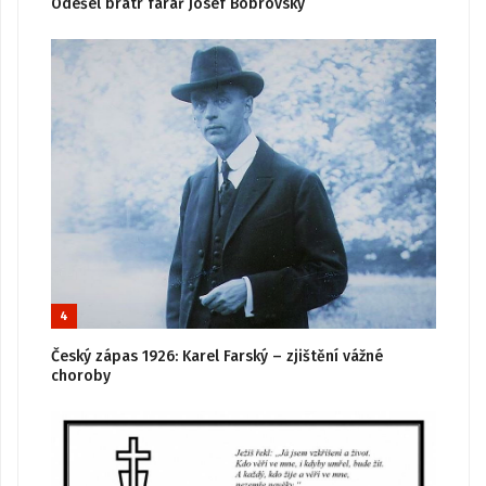
Odešel bratr farář Josef Bobrovský
4
Český zápas 1926: Karel Farský – zjištění vážné
choroby