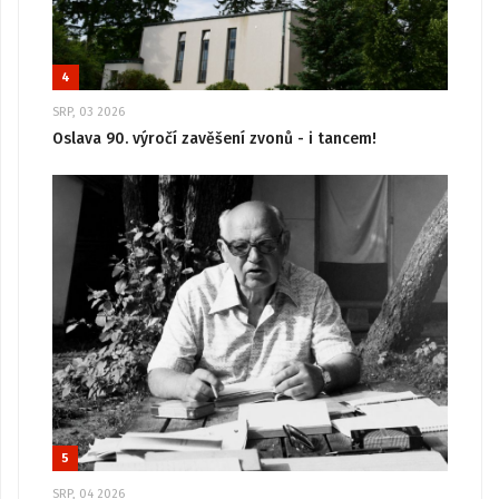
4
SRP, 03 2026
Oslava 90. výročí zavěšení zvonů - i tancem!
5
SRP, 04 2026