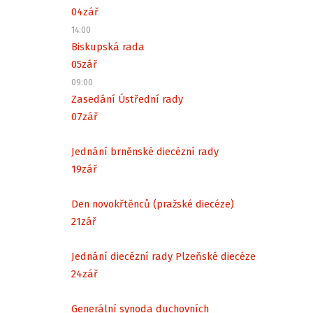
04
zář
14:00
Biskupská rada
05
zář
09:00
Zasedání Ústřední rady
07
zář
Jednání brněnské diecézní rady
19
zář
Den novokřtěnců (pražské diecéze)
21
zář
Jednání diecézní rady Plzeňské diecéze
24
zář
Generální synoda duchovních