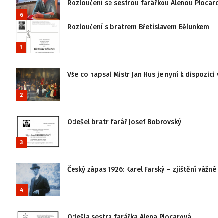
Rozloučení se sestrou farářkou Alenou Plocar
6
Rozloučení s bratrem Břetislavem Bělunkem
1
Vše co napsal Mistr Jan Hus je nyní k dispozici 
2
Odešel bratr farář Josef Bobrovský
3
Český zápas 1926: Karel Farský – zjištění vážn
4
Odešla sestra farářka Alena Plocarová