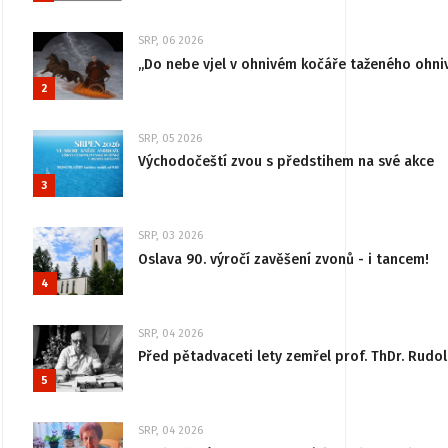
SRP, 06 2026
„Do nebe vjel v ohnivém kočáře taženého ohni
2
SRP, 05 2026
Východočeští zvou s předstihem na své akce
3
SRP, 03 2026
Oslava 90. výročí zavěšení zvonů - i tancem!
4
SRP, 04 2026
Před pětadvaceti lety zemřel prof. ThDr. Rudo
5
SRP, 04 2026