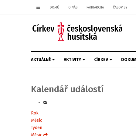
DOMŮ
O NÁS
PATRIARCHA
ČASOPISY
AKTUÁLNĚ
AKTIVITY
CÍRKEV
DOKUM
Kalendář událostí
Rok
Měsíc
Týden
Měsíc