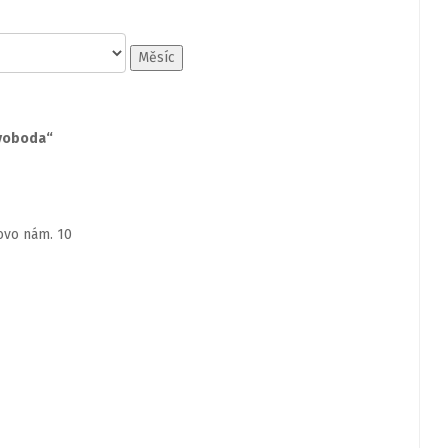
Měsíc
svoboda“
ovo nám. 10