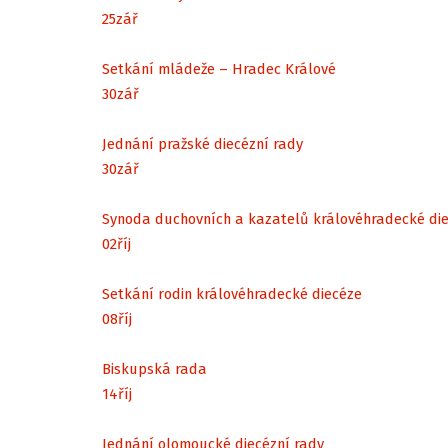
25
zář
Setkání mládeže – Hradec Králové
30
zář
Jednání pražské diecézní rady
30
zář
Synoda duchovních a kazatelů královéhradecké di
02
říj
Setkání rodin královéhradecké diecéze
08
říj
Biskupská rada
14
říj
Jednání olomoucké diecézní rady