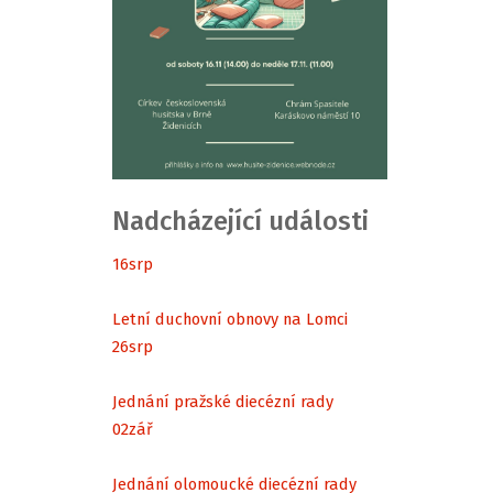
Nadcházející události
16
srp
Letní duchovní obnovy na Lomci
26
srp
Jednání pražské diecézní rady
02
zář
Jednání olomoucké diecézní rady