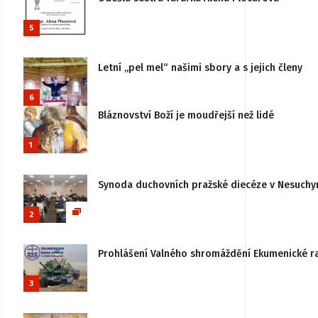
5
Letní „pel mel“ našimi sbory a s jejich členy
6
Bláznovství Boží je moudřejší než lidé
1
Synoda duchovních pražské diecéze v Nesuchy
2
Prohlášení Valného shromáždění Ekumenické rady
3