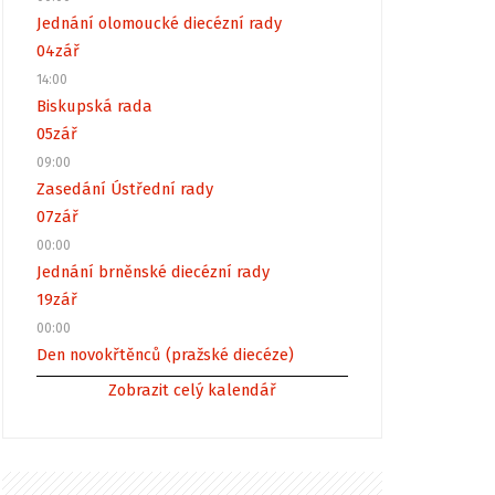
Jednání olomoucké diecézní rady
04
zář
14:00
Biskupská rada
05
zář
09:00
Zasedání Ústřední rady
07
zář
00:00
Jednání brněnské diecézní rady
19
zář
00:00
Den novokřtěnců (pražské diecéze)
Zobrazit celý kalendář