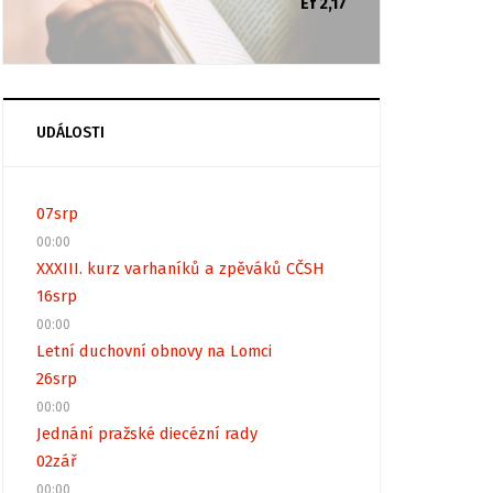
Ef 2,17
UDÁLOSTI
07
srp
00:00
XXXIII. kurz varhaníků a zpěváků CČSH
16
srp
00:00
Letní duchovní obnovy na Lomci
26
srp
00:00
Jednání pražské diecézní rady
02
zář
00:00