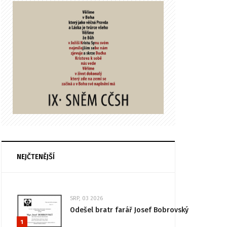
NEJČTENĚJŠÍ
SRP, 03 2026
Odešel bratr farář Josef Bobrovský
1