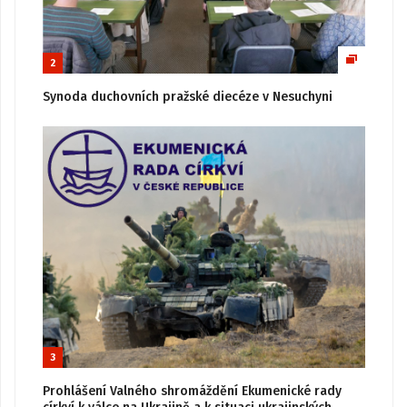
2
Synoda duchovních pražské diecéze v Nesuchyni
3
Prohlášení Valného shromáždění Ekumenické rady