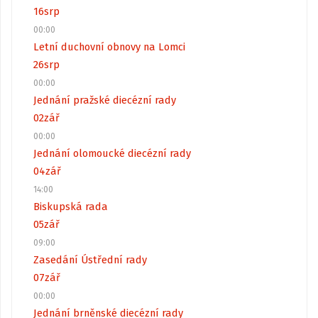
16
srp
00:00
Letní duchovní obnovy na Lomci
26
srp
00:00
Jednání pražské diecézní rady
02
zář
00:00
Jednání olomoucké diecézní rady
04
zář
14:00
Biskupská rada
05
zář
09:00
Zasedání Ústřední rady
07
zář
00:00
Jednání brněnské diecézní rady