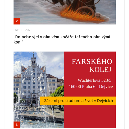
2
SRP, 06 2026
„Do nebe vjel v ohnivém kočáře taženého ohnivými
koni“
3