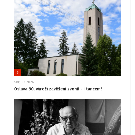
5
SRP, 03 2026
Oslava 90. výročí zavěšení zvonů - i tancem!