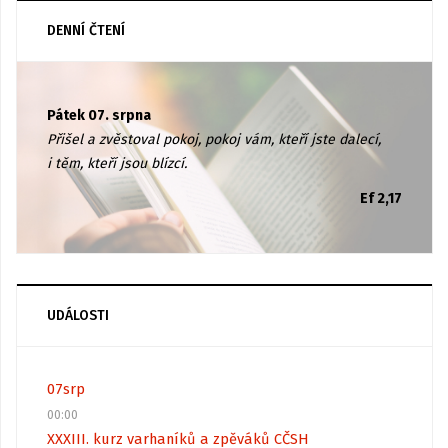
DENNÍ ČTENÍ
Pátek 07. srpna
Přišel a zvěstoval pokoj, pokoj vám, kteří jste dalecí,
i těm, kteří jsou blízcí.
Ef 2,17
UDÁLOSTI
07
srp
00:00
XXXIII. kurz varhaníků a zpěváků CČSH