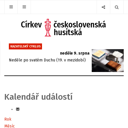
KAZATELSKÝ CYKLUS
neděle 9. srpna
Neděle po svatém Duchu (19. v mezidobí)
Kalendář událostí
Rok
Měsíc