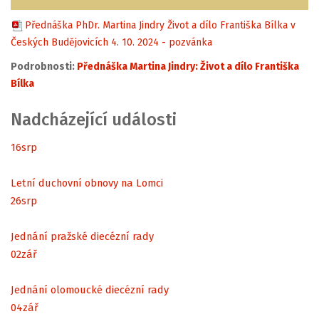
Přednáška PhDr. Martina Jindry Život a dílo Františka Bílka v
Českých Budějovicích 4. 10. 2024 - pozvánka
Podrobnosti:
Přednáška Martina Jindry: Život a dílo Františka
Bílka
Nadcházející události
16
srp
Letní duchovní obnovy na Lomci
26
srp
Jednání pražské diecézní rady
02
zář
Jednání olomoucké diecézní rady
04
zář