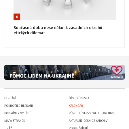
6
Současná doba nese několik zásadních okruhů
etických dilemat
HLEDÁNÍ
ÚŘEDNÍ DESKA
POKROČILÉ HLEDÁNÍ
KALENDÁŘ
PODMÍNKY VYUŽITÍ
PŮVODNÍ VERZE WEBU (ARCHIV)
MAPA STRÁNEK
AKTUALNE.CCSH.CZ (ARCHIV)
TIRÁŽ
PODLE ŠTÍTKŮ