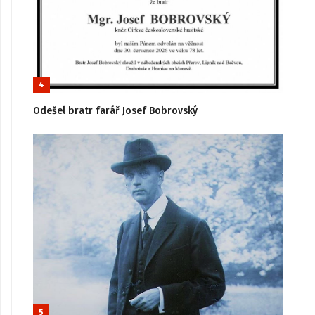
4
Odešel bratr farář Josef Bobrovský
5