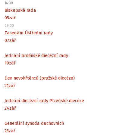
14:00
Biskupská rada
05
zář
09:00
Zasedání Ústřední rady
07
zář
Jednání brněnské diecézní rady
19
zář
Den novokřtěnců (pražské diecéze)
21
zář
Jednání diecézní rady Plzeňské diecéze
24
zář
Generální synoda duchovních
25
zář