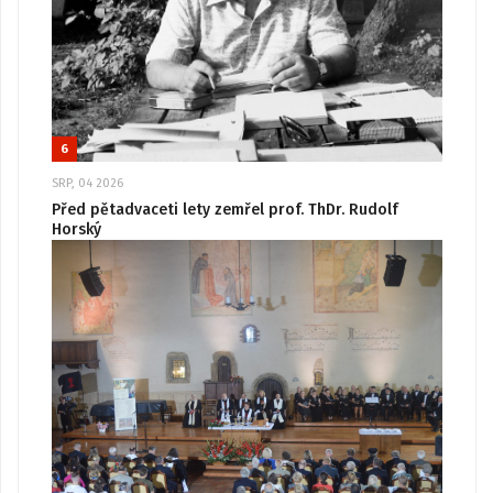
6
SRP, 04 2026
Před pětadvaceti lety zemřel prof. ThDr. Rudolf
Horský