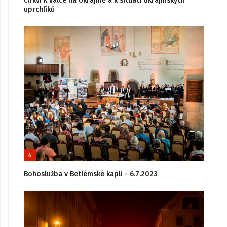
církví k válce na Ukrajině a k situaci ukrajinských
uprchlíků
4
Bohoslužba v Betlémské kapli - 6.7.2023