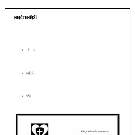
NEJČTENĚJŠÍ
TÝDEN
MĚSÍC
VŠE