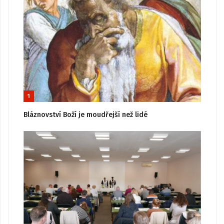
1
Bláznovství Boží je moudřejší než lidé