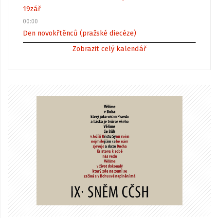
19
zář
00:00
Den novokřtěnců (pražské diecéze)
Zobrazit celý kalendář