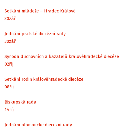
Setkání mládeže – Hradec Králové
30
zář
Jednání pražské diecézní rady
30
zář
Synoda duchovních a kazatelů královéhradecké diecéze
02
říj
Setkání rodin královéhradecké diecéze
08
říj
Biskupská rada
14
říj
Jednání olomoucké diecézní rady