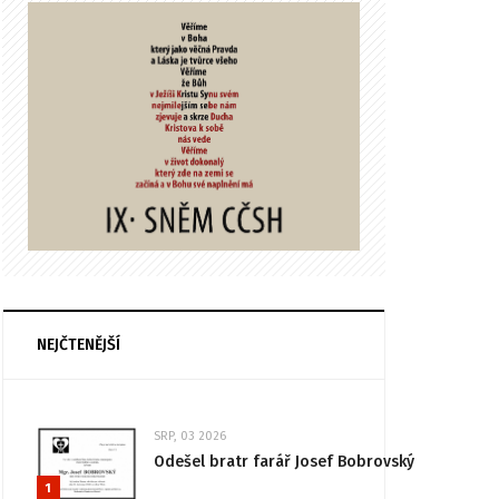
NEJČTENĚJŠÍ
SRP, 03 2026
Odešel bratr farář Josef Bobrovský
1