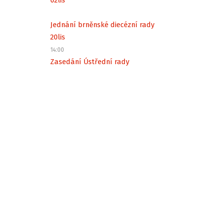
Jednání brněnské diecézní rady
20
lis
14:00
Zasedání Ústřední rady