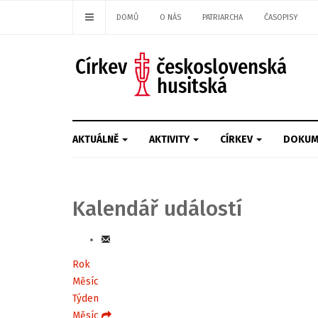
DOMŮ
O NÁS
PATRIARCHA
ČASOPISY
AKTUÁLNĚ
AKTIVITY
CÍRKEV
DOKUM
Kalendář událostí
Rok
Měsíc
Týden
Měsíc