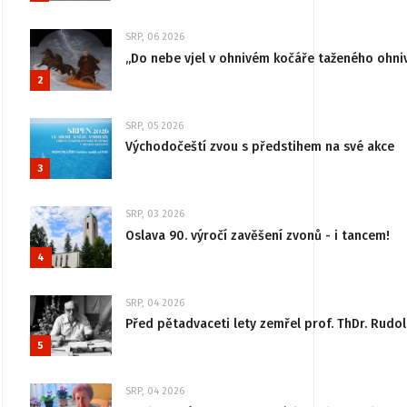
SRP, 06 2026
„Do nebe vjel v ohnivém kočáře taženého ohni
2
SRP, 05 2026
Východočeští zvou s předstihem na své akce
3
SRP, 03 2026
Oslava 90. výročí zavěšení zvonů - i tancem!
4
SRP, 04 2026
Před pětadvaceti lety zemřel prof. ThDr. Rudo
5
SRP, 04 2026