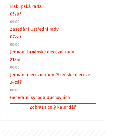
Biskupská rada
05
zář
09:00
Zasedání Ústřední rady
07
zář
00:00
Jednání brněnské diecézní rady
21
zář
00:00
Jednání diecézní rady Plzeňské diecéze
24
zář
00:00
Generální synoda duchovních
Zobrazit celý kalendář