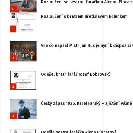
Rozloučení se sestrou farářkou Alenou Plocar
6
Rozloučení s bratrem Břetislavem Bělunkem
1
Vše co napsal Mistr Jan Hus je nyní k dispozici 
2
Odešel bratr farář Josef Bobrovský
3
Český zápas 1926: Karel Farský – zjištění vážn
4
Odešla sestra farářka Alena Plocarová