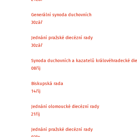
Generální synoda duchovních
30
zář
Jednání pražské diecézní rady
30
zář
Synoda duchovních a kazatelů královéhradecké di
08
říj
Biskupská rada
14
říj
Jednání olomoucké diecézní rady
21
říj
Jednání pražské diecézní rady
02
lis