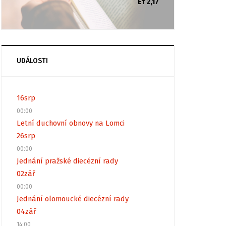
Ef 2,17
UDÁLOSTI
16
srp
00:00
Letní duchovní obnovy na Lomci
26
srp
00:00
Jednání pražské diecézní rady
02
zář
00:00
Jednání olomoucké diecézní rady
04
zář
14:00