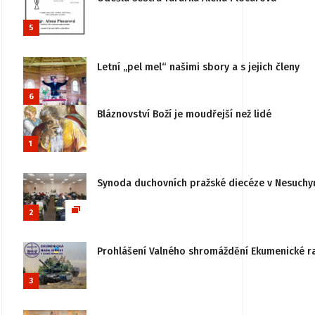
5
Letní „pel mel“ našimi sbory a s jejich členy
6
Bláznovství Boží je moudřejší než lidé
1
Synoda duchovních pražské diecéze v Nesuchy
2
Prohlášení Valného shromáždění Ekumenické rady
3