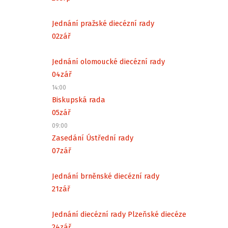
Jednání pražské diecézní rady
02
zář
Jednání olomoucké diecézní rady
04
zář
14:00
Biskupská rada
05
zář
09:00
Zasedání Ústřední rady
07
zář
Jednání brněnské diecézní rady
21
zář
Jednání diecézní rady Plzeňské diecéze
24
zář