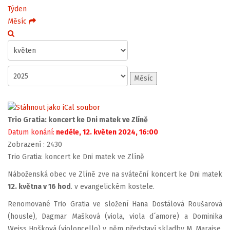
Týden
Měsíc
Měsíc
Trio Gratia: koncert ke Dni matek ve Zlíně
Datum konání:
neděle, 12. květen 2024, 16:00
Zobrazení
: 2430
Trio Gratia: koncert ke Dni matek ve Zlíně
Náboženská obec ve Zlíně zve na sváteční koncert ke Dni matek
12. května v 16 hod
. v evangelickém kostele.
Renomované Trio Gratia ve složení Hana Dostálová Roušarová
(housle), Dagmar Mašková (viola, viola d´amore) a Dominika
Weiss Hošková (violoncello) v něm představí skladby M. Maraise,