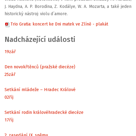
J. Haydna, A. P. Borodina, Z. Kodálye, W. A. Mozarta, a také jeden
historický nástroj: violu d´amore.
Trio Gratia: koncert ke Dni matek ve Zlíně - plakát
Nadcházející události
19
zář
Den novokřtěnců (pražské diecéze)
25
zář
Setkání mládeže – Hradec Králové
02
říj
Setkání rodin královéhradecké diecéze
17
říj
2. zasedání IX. sněmu