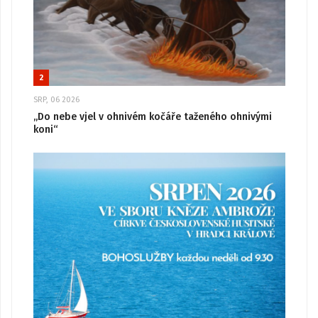
2
SRP, 06 2026
„Do nebe vjel v ohnivém kočáře taženého ohnivými
koni“