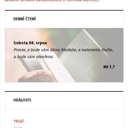
DENNÍ ČTENÍ
Sobota 08. srpna
Proste, a bude vám dáno; hledejte, a naleznete; tlučte,
a bude vám otevřeno.
Mt 7,7
UDÁLOSTI
19
zář