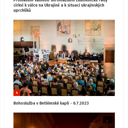
Prohlášení Valného shromáždění Ekumenické rady
církví k válce na Ukrajině a k situaci ukrajinských
uprchlíků
4
Bohoslužba v Betlémské kapli - 6.7.2023