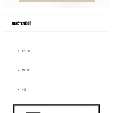
NEJČTENĚJŠÍ
TÝDEN
MĚSÍC
VŠE