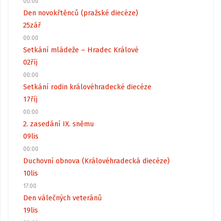
00:00
Den novokřtěnců (pražské diecéze)
25
zář
00:00
Setkání mládeže – Hradec Králové
02
říj
00:00
Setkání rodin královéhradecké diecéze
17
říj
00:00
2. zasedání IX. sněmu
09
lis
00:00
Duchovní obnova (Královéhradecká diecéze)
10
lis
17:00
Den válečných veteránů
19
lis