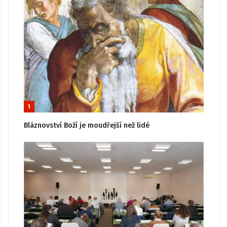
1
Bláznovství Boží je moudřejší než lidé