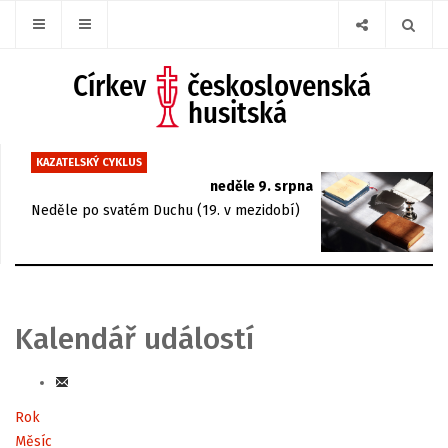
KAZATELSKÝ CYKLUS
neděle 9. srpna
Neděle po svatém Duchu (19. v mezidobí)
Kalendář událostí
Rok
Měsíc