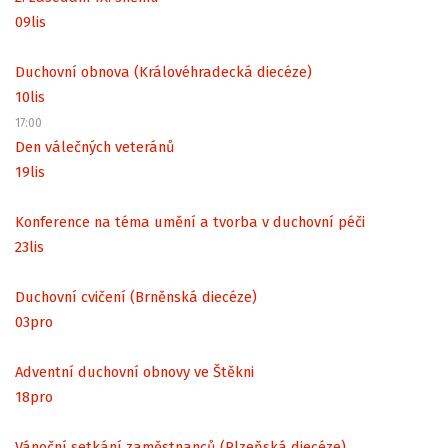
09
lis
Duchovní obnova (Královéhradecká diecéze)
10
lis
17:00
Den válečných veteránů
19
lis
Konference na téma umění a tvorba v duchovní péči
23
lis
Duchovní cvičení (Brněnská diecéze)
03
pro
Adventní duchovní obnovy ve Štěkni
18
pro
Vánoční setkání zaměstnanců (Plzeňská diecéze)