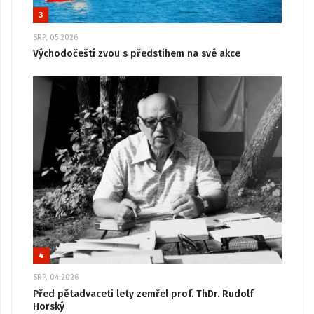
3
SRP, 05 2026
Východočeští zvou s předstihem na své akce
4
SRP, 04 2026
Před pětadvaceti lety zemřel prof. ThDr. Rudolf
Horský