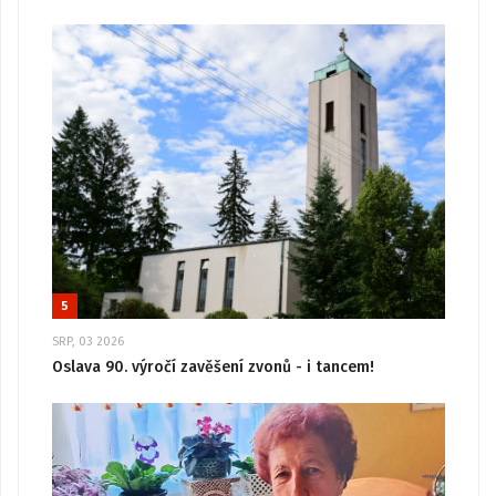
5
SRP, 03 2026
Oslava 90. výročí zavěšení zvonů - i tancem!