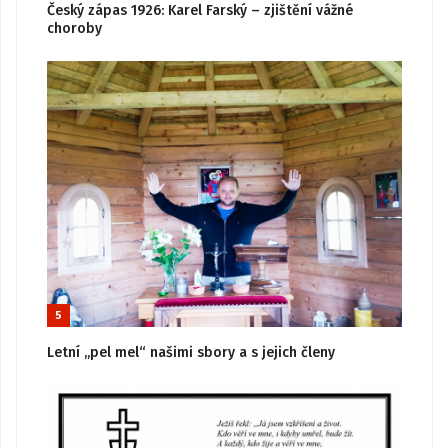
Český zápas 1926: Karel Farský – zjištění vážné
choroby
5
Letní „pel mel“ našimi sbory a s jejich členy