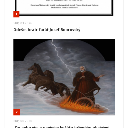
1
SRP, 03 2026
Odešel bratr farář Josef Bobrovský
2
SRP, 06 2026
„Do nebe vjel v ohnivém kočáře taženého ohnivými