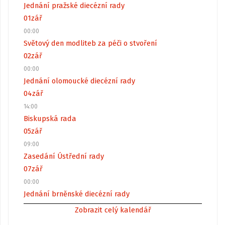
Jednání pražské diecézní rady
01
zář
00:00
Světový den modliteb za péči o stvoření
02
zář
00:00
Jednání olomoucké diecézní rady
04
zář
14:00
Biskupská rada
05
zář
09:00
Zasedání Ústřední rady
07
zář
00:00
Jednání brněnské diecézní rady
Zobrazit celý kalendář