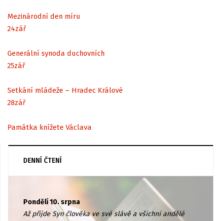
Mezinárodní den míru
24
zář
Generální synoda duchovních
25
zář
Setkání mládeže – Hradec Králové
28
zář
Památka knížete Václava
DENNÍ ČTENÍ
Pondělí 10. srpna
Až přijde Syn člověka ve své slávě a všichni andělé