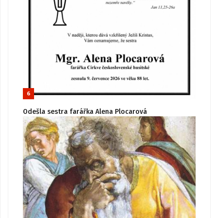
6
Odešla sestra farářka Alena Plocarová