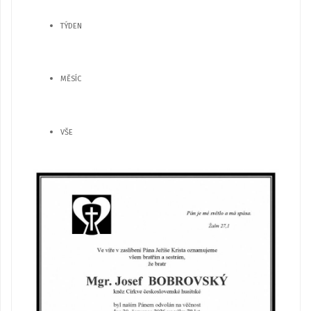
TÝDEN
MĚSÍC
VŠE