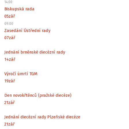
14:00
Biskupská rada
05
zář
09:00
Zasedání Ústřední rady
07
zář
Jednání brněnské diecézní rady
14
zář
Výročí úmrtí TGM
19
zář
Den novokřtěnců (pražské diecéze)
21
zář
Jednání diecézní rady Plzeňské diecéze
21
zář