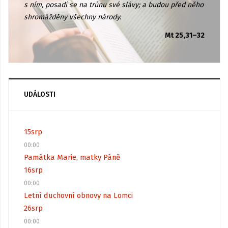
s ním, posadí se na trůnu své slávy; a budou před něho
shromážděny všechny národy.
Mt 25,31–32
UDÁLOSTI
15
srp
00:00
Památka Marie, matky Páně
16
srp
00:00
Letní duchovní obnovy na Lomci
26
srp
00:00