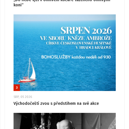
koni“
3
SRP, 05 2026
Východočeští zvou s předstihem na své akce