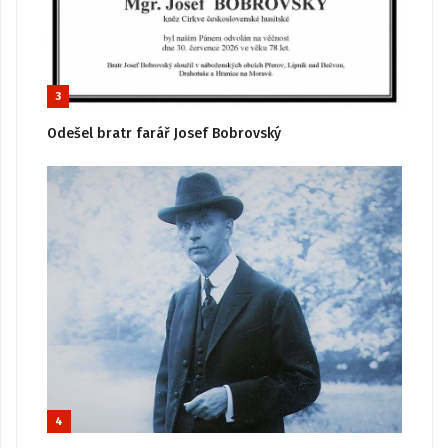
3
Odešel bratr farář Josef Bobrovský
4