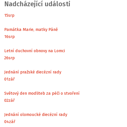
Nadcházející události
15
srp
Památka Marie, matky Páně
16
srp
Letní duchovní obnovy na Lomci
26
srp
Jednání pražské diecézní rady
01
zář
Světový den modliteb za péči o stvoření
02
zář
Jednání olomoucké diecézní rady
04
zář