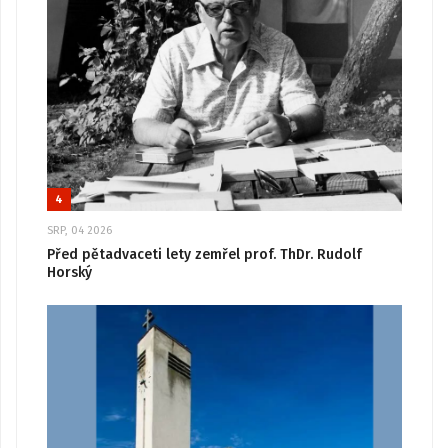
4
SRP, 04 2026
Před pětadvaceti lety zemřel prof. ThDr. Rudolf
Horský