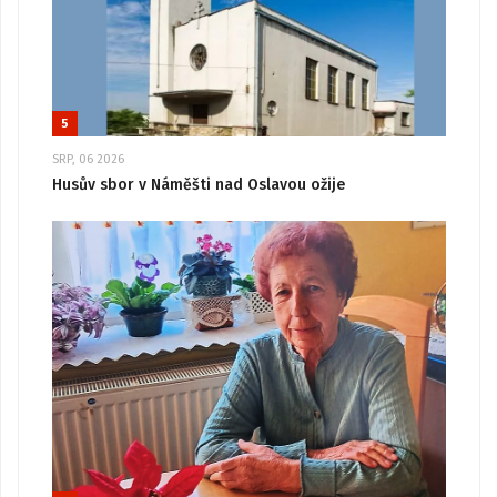
5
SRP, 06 2026
Husův sbor v Náměšti nad Oslavou ožije