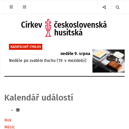
KAZATELSKÝ CYKLUS
neděle 9. srpna
Neděle po svatém Duchu (19. v mezidobí)
Kalendář událostí
Rok
Měsíc