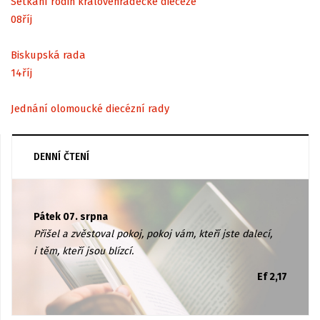
Setkání rodin královéhradecké diecéze
08
říj
Biskupská rada
14
říj
Jednání olomoucké diecézní rady
DENNÍ ČTENÍ
Pátek 07. srpna
Přišel a zvěstoval pokoj, pokoj vám, kteří jste dalecí,
i těm, kteří jsou blízcí.
Ef 2,17