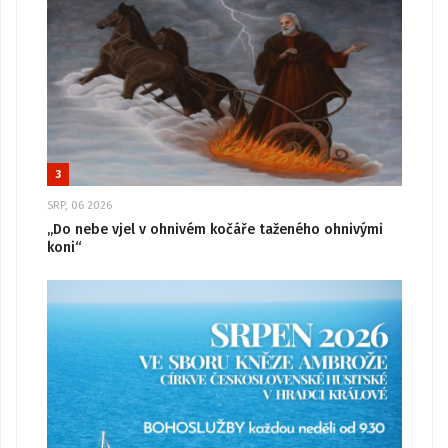
3
SRP, 06 2026
„Do nebe vjel v ohnivém kočáře taženého ohnivými
koni“