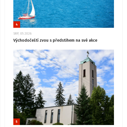
4
SRP, 05 2026
Východočeští zvou s předstihem na své akce
5