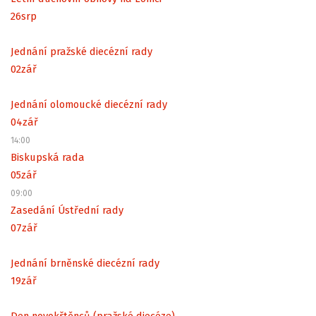
26
srp
Jednání pražské diecézní rady
02
zář
Jednání olomoucké diecézní rady
04
zář
14:00
Biskupská rada
05
zář
09:00
Zasedání Ústřední rady
07
zář
Jednání brněnské diecézní rady
19
zář
Den novokřtěnců (pražské diecéze)