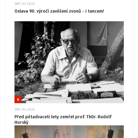
SRP, 03 2026
Oslava 90. výročí zavěšení zvonů - i tancem!
6
SRP, 04 2026
Před pětadvaceti lety zemřel prof. ThDr. Rudolf
Horský