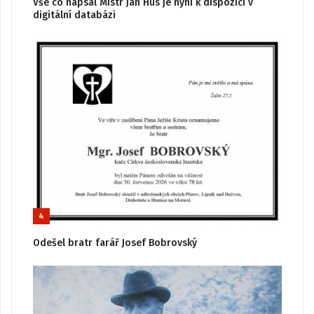
Vše co napsal Mistr Jan Hus je nyní k dispozici v
digitální databázi
4
Odešel bratr farář Josef Bobrovský