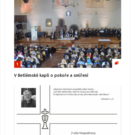
1
V Betlémské kapli o pokoře a smíření