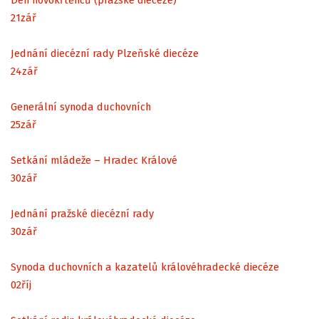
21
zář
Jednání diecézní rady Plzeňské diecéze
24
zář
Generální synoda duchovních
25
zář
Setkání mládeže – Hradec Králové
30
zář
Jednání pražské diecézní rady
30
zář
Synoda duchovních a kazatelů královéhradecké diecéze
02
říj