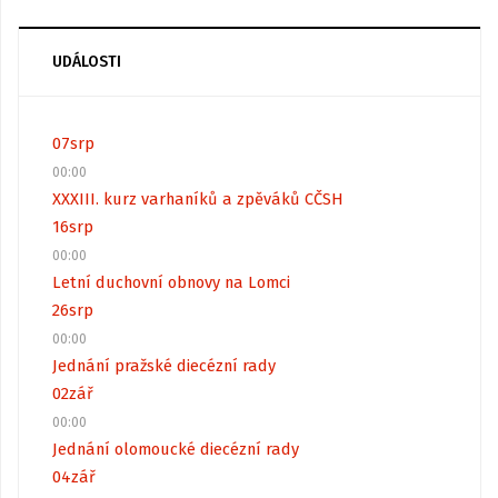
UDÁLOSTI
07
srp
00:00
XXXIII. kurz varhaníků a zpěváků CČSH
16
srp
00:00
Letní duchovní obnovy na Lomci
26
srp
00:00
Jednání pražské diecézní rady
02
zář
00:00
Jednání olomoucké diecézní rady
04
zář