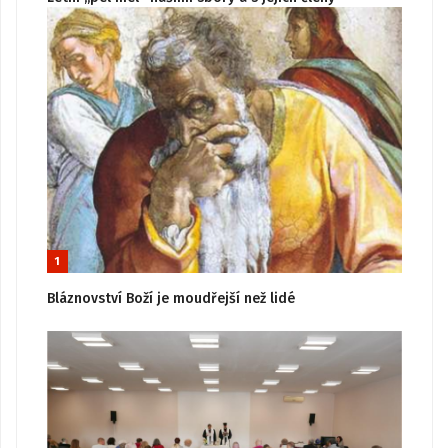
1
Bláznovství Boží je moudřejší než lidé