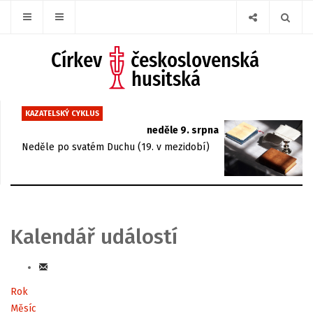
KAZATELSKÝ CYKLUS
neděle 9. srpna
Neděle po svatém Duchu (19. v mezidobí)
Kalendář událostí
Rok
Měsíc