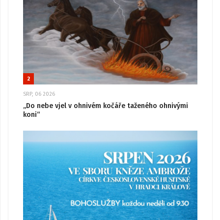
2
SRP, 06 2026
„Do nebe vjel v ohnivém kočáře taženého ohnivými
koni“