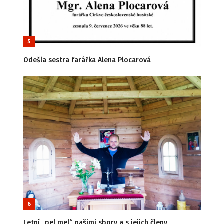
5
Odešla sestra farářka Alena Plocarová
6
Letní „pel mel“ našimi sbory a s jejich členy