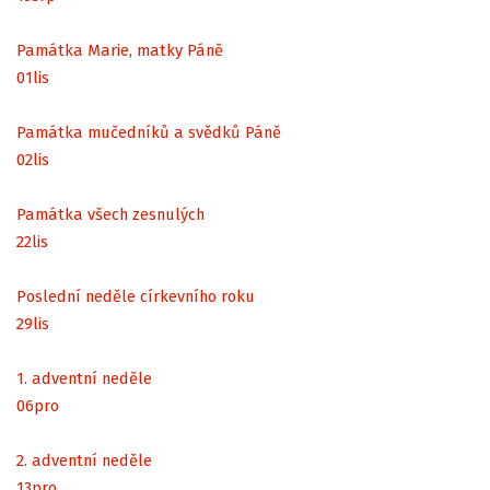
Památka Marie, matky Páně
01
lis
Památka mučedníků a svědků Páně
02
lis
Památka všech zesnulých
22
lis
Poslední neděle církevního roku
29
lis
1. adventní neděle
06
pro
2. adventní neděle
13
pro