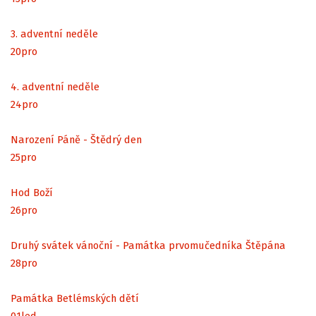
3. adventní neděle
20
pro
4. adventní neděle
24
pro
Narození Páně - Štědrý den
25
pro
Hod Boží
26
pro
Druhý svátek vánoční - Památka prvomučedníka Štěpána
28
pro
Památka Betlémských dětí
01
led