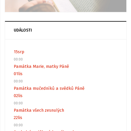
UDÁLOSTI
15
srp
00:00
Památka Marie, matky Páně
01
lis
00:00
Památka mučedníků a svědků Páně
02
lis
00:00
Památka všech zesnulých
22
lis
00:00