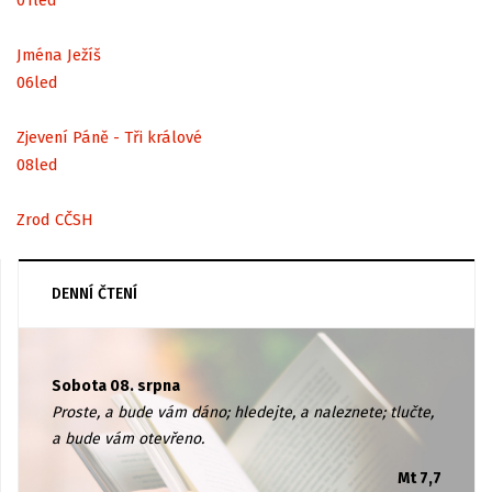
Jména Ježíš
06
led
Zjevení Páně - Tři králové
08
led
Zrod CČSH
DENNÍ ČTENÍ
Sobota 08. srpna
Proste, a bude vám dáno; hledejte, a naleznete; tlučte,
a bude vám otevřeno.
Mt 7,7