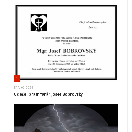
1
SRP, 03 2026
Odešel bratr farář Josef Bobrovský