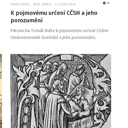
TOMÁŠ BUTTA
NAŠE CÍRKEV
9. LEDEN 2026
EMPTY
EMPTY
K pojmovému určení CČSH a jeho
porozumění
Patriarcha Tomáš Butta k pojmovému určení Církve
československé husitské a jeho porozumění.