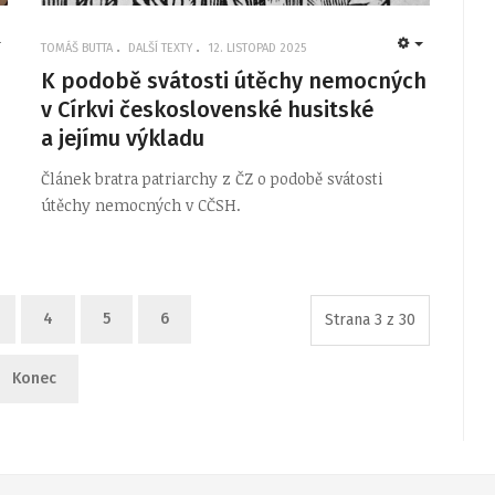
TOMÁŠ BUTTA
DALŠÍ TEXTY
12. LISTOPAD 2025
EMPTY
EMPTY
K podobě svátosti útěchy nemocných
v Církvi československé husitské
a jejímu výkladu
Článek bratra patriarchy z ČZ o podobě svátosti
útěchy nemocných v CČSH.
4
5
6
Strana 3 z 30
Konec