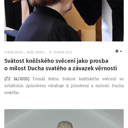
TOMÁŠ BUTTA
NAŠE CÍRKEV
16. ČERVEN 2025
EMP
Svátost kněžského svěcení jako prosba
o milost Ducha svatého a závazek věrnosti
(ČZ 24/2025)
Tomáš Butta: Svátost kněžského svěcení se
zvláštním způsobem vztahuje k působení a milosti Ducha
svatého.