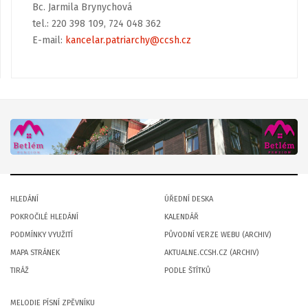
Bc. Jarmila Brynychová
tel.: 220 398 109, 724 048 362
E-mail:
kancelar.patriarchy@ccsh.cz
HLEDÁNÍ
ÚŘEDNÍ DESKA
POKROČILÉ HLEDÁNÍ
KALENDÁŘ
PODMÍNKY VYUŽITÍ
PŮVODNÍ VERZE WEBU (ARCHIV)
MAPA STRÁNEK
AKTUALNE.CCSH.CZ (ARCHIV)
TIRÁŽ
PODLE ŠTÍTKŮ
MELODIE PÍSNÍ ZPĚVNÍKU