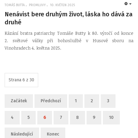
TOMÁŠ BUTTA
PROMLUVY
10. KVĚTEN 2025
EMP
Nenávist bere druhým život, láska ho dává za
druhé
Kázání bratra patriarchy Tomáše Butty k 80. výročí od konce
2. světové války při bohoslužbě v Husově sboru na
Vinohradech 4. května 2025.
Strana 6 z 30
Začátek
Předchozí
1
2
3
4
5
6
7
8
9
10
Následující
Konec