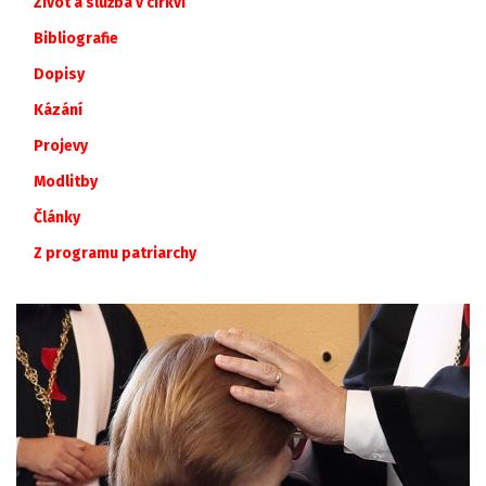
Život a služba v církvi
Bibliografie
Dopisy
Kázání
Projevy
Modlitby
Články
Z
programu
patriarchy