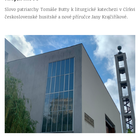
Slovo patriarchy Tomáše Butty k liturgické katechezi v Církvi
československé husitské a nové příručce Jany Krajčiříkové.