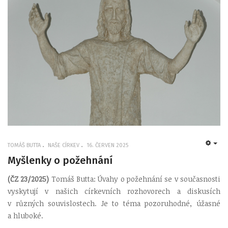
TOMÁŠ BUTTA
NAŠE CÍRKEV
16. ČERVEN 2025
EMP
Myšlenky o požehnání
(ČZ 23/2025)
Tomáš Butta: Úvahy o požehnání se v současnosti
vyskytují v našich církevních rozhovorech a diskusích
v různých souvislostech. Je to téma pozoruhodné, úžasné
a hluboké.