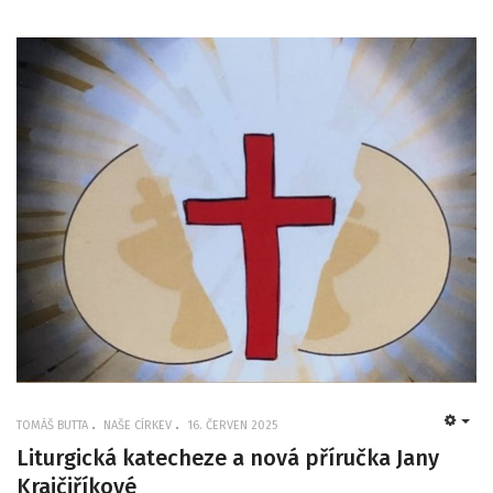
TOMÁŠ BUTTA
NAŠE CÍRKEV
16. ČERVEN 2025
EMP
Liturgická katecheze a nová příručka Jany
Krajčiříkové