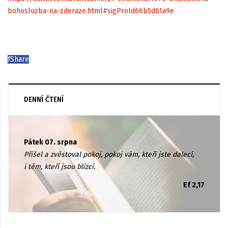
bohosluzba-na-zderaze.html#sigProId66b5d61a9e
f
Share
DENNÍ ČTENÍ
Pátek 07. srpna
Přišel a zvěstoval pokoj, pokoj vám, kteří jste dalecí,
i těm, kteří jsou blízcí.
Ef 2,17