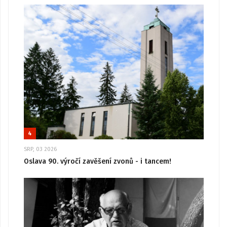
4
SRP, 03 2026
Oslava 90. výročí zavěšení zvonů - i tancem!