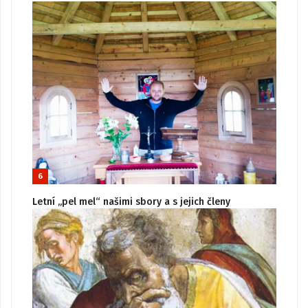
6
Letní „pel mel“ našimi sbory a s jejich členy