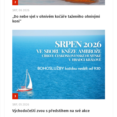
2
SRP, 06 2026
„Do nebe vjel v ohnivém kočáře taženého ohnivými
koni“
3
SRP, 05 2026
Východočeští zvou s předstihem na své akce