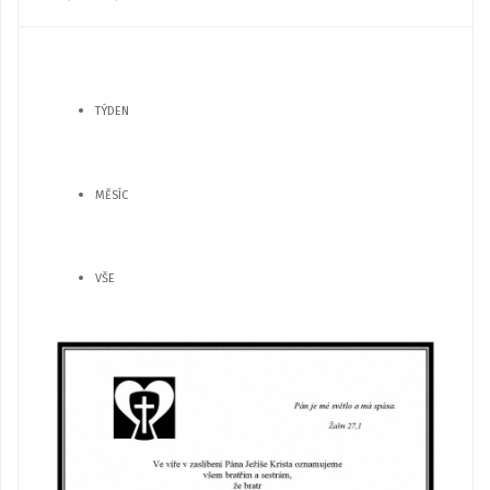
TÝDEN
MĚSÍC
VŠE