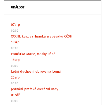
UDÁLOSTI
07
srp
00:00
XXXIII. kurz varhaníků a zpěváků CČSH
15
srp
00:00
Památka Marie, matky Páně
16
srp
00:00
Letní duchovní obnovy na Lomci
26
srp
00:00
Jednání pražské diecézní rady
01
zář
00:00