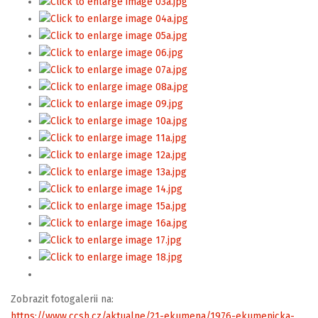
Zobrazit fotogalerii na:
https://www.ccsh.cz/aktualne/21-ekumena/1976-ekumenicka-