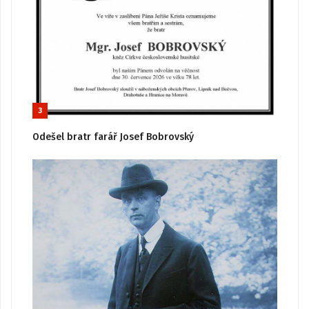
3
Odešel bratr farář Josef Bobrovský