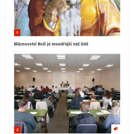
1
Bláznovství Boží je moudřejší než lidé
2