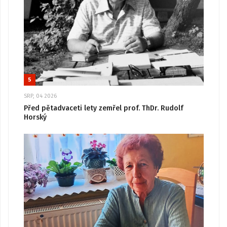
5
SRP, 04 2026
Před pětadvaceti lety zemřel prof. ThDr. Rudolf
Horský