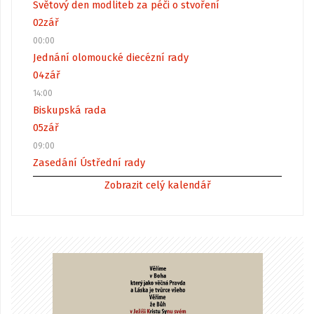
Světový den modliteb za péči o stvoření
02
zář
00:00
Jednání olomoucké diecézní rady
04
zář
14:00
Biskupská rada
05
zář
09:00
Zasedání Ústřední rady
Zobrazit celý kalendář