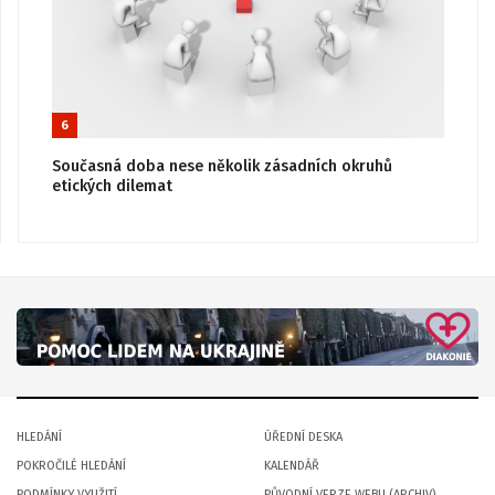
6
Současná doba nese několik zásadních okruhů
etických dilemat
HLEDÁNÍ
ÚŘEDNÍ DESKA
POKROČILÉ HLEDÁNÍ
KALENDÁŘ
PODMÍNKY VYUŽITÍ
PŮVODNÍ VERZE WEBU (ARCHIV)