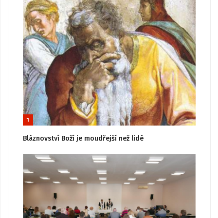
1
Bláznovství Boží je moudřejší než lidé