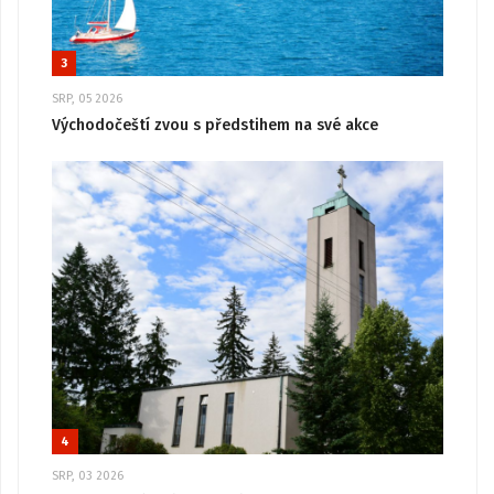
3
SRP, 05 2026
Východočeští zvou s předstihem na své akce
4
SRP, 03 2026