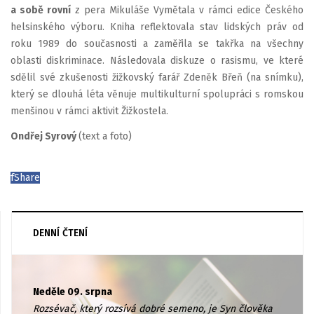
a sobě rovní
z pera Mikuláše Vymětala v rámci edice Českého
helsinského výboru. Kniha reflektovala stav lidských práv od
roku 1989 do současnosti a zaměřila se takřka na všechny
oblasti diskriminace. Následovala diskuze o rasismu, ve které
sdělil své zkušenosti žižkovský farář Zdeněk Břeň (na snímku),
který se dlouhá léta věnuje multikulturní spolupráci s romskou
menšinou v rámci aktivit Žižkostela.
Ondřej Syrový
(text a foto)
f
Share
DENNÍ ČTENÍ
Neděle 09. srpna
Rozsévač, který rozsívá dobré semeno, je Syn člověka