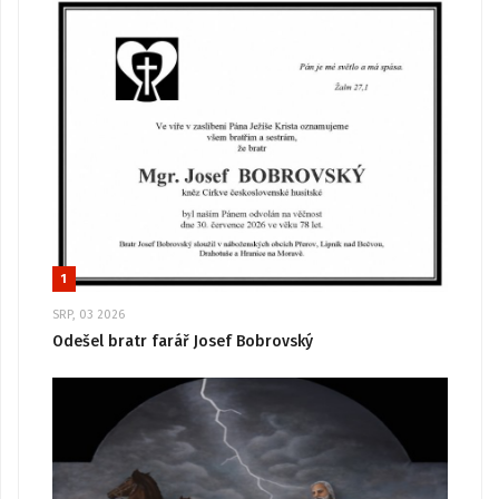
1
SRP, 03 2026
Odešel bratr farář Josef Bobrovský