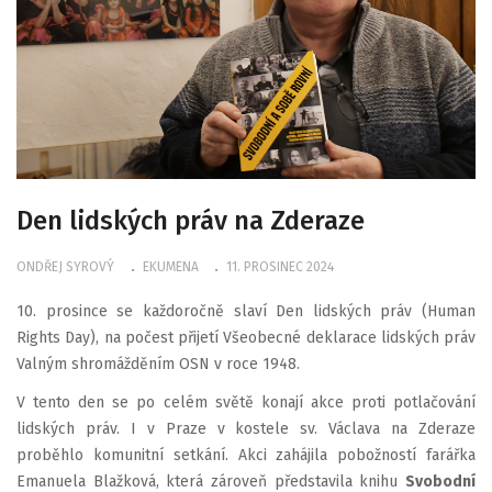
Den lidských práv na Zderaze
ONDŘEJ SYROVÝ
EKUMENA
11. PROSINEC 2024
10. prosince se každoročně slaví Den lidských práv (Human
Rights Day), na počest přijetí Všeobecné deklarace lidských práv
Valným shromážděním OSN v roce 1948.
V tento den se po celém světě konají akce proti potlačování
lidských práv. I v Praze v kostele sv. Václava na Zderaze
proběhlo komunitní setkání. Akci zahájila pobožností farářka
Emanuela Blažková, která zároveň představila knihu
Svobodní