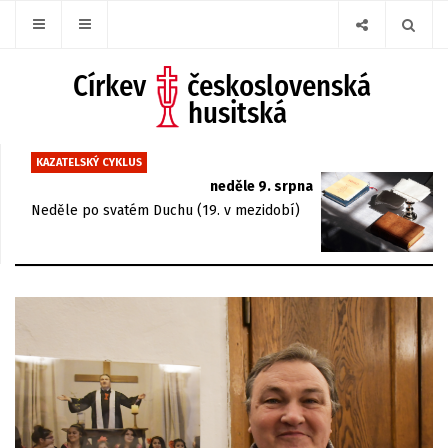
KAZATELSKÝ CYKLUS
neděle 9. srpna
Neděle po svatém Duchu (19. v mezidobí)