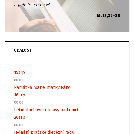
a pole je tento svět.
Mt 13,37–38
UDÁLOSTI
15
srp
00:00
Památka Marie, matky Páně
16
srp
00:00
Letní duchovní obnovy na Lomci
26
srp
00:00
Jednání pražské diecézní rady