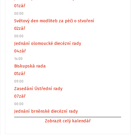
01
zář
00:00
Světový den modliteb za péči o stvoření
02
zář
00:00
Jednání olomoucké diecézní rady
04
zář
14:00
Biskupská rada
05
zář
09:00
Zasedání Ústřední rady
07
zář
00:00
Jednání brněnské diecézní rady
Zobrazit celý kalendář