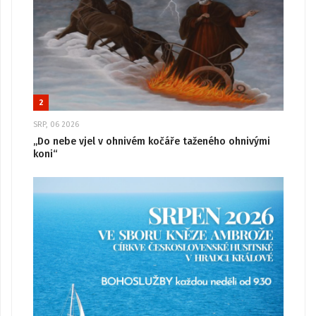
2
SRP, 06 2026
„Do nebe vjel v ohnivém kočáře taženého ohnivými
koni“