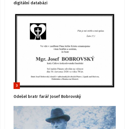
digitální databázi
3
Odešel bratr farář Josef Bobrovský